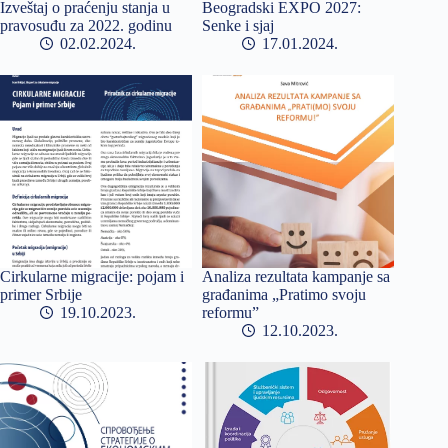
Izveštaj o praćenju stanja u
Beogradski EXPO 2027:
pravosuđu za 2022. godinu
Senke i sjaj
02.02.2024
17.01.2024
Cirkularne migracije: pojam i
Analiza rezultata kampanje sa
primer Srbije
građanima „Pratimo svoju
19.10.2023
reformu”
12.10.2023