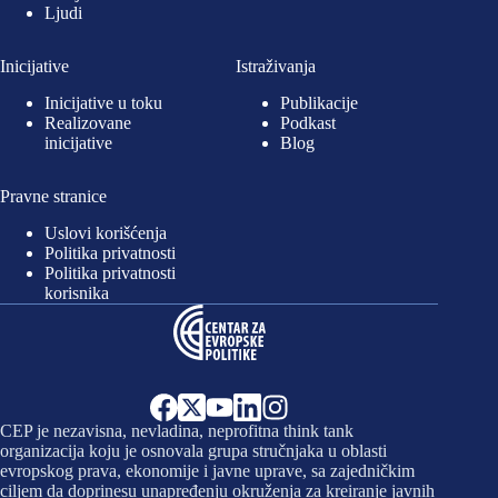
Ljudi
Inicijative
Istraživanja
Inicijative u toku
Publikacije
Realizovane
Podkast
inicijative
Blog
Pravne stranice
Uslovi korišćenja
Politika privatnosti
Politika privatnosti
korisnika
CEP je nezavisna, nevladina, neprofitna think tank
organizacija koju je osnovala grupa stručnjaka u oblasti
evropskog prava, ekonomije i javne uprave, sa zajedničkim
ciljem da doprinesu unapređenju okruženja za kreiranje javnih