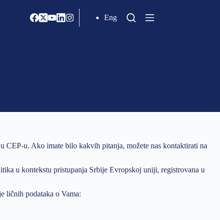
Eng
ju u CEP-u. Ako imate bilo kakvih pitanja, možete nas kontaktirati na
tika u kontekstu pristupanja Srbije Evropskoj uniji, registrovana u
ije ličnih podataka o Vama: