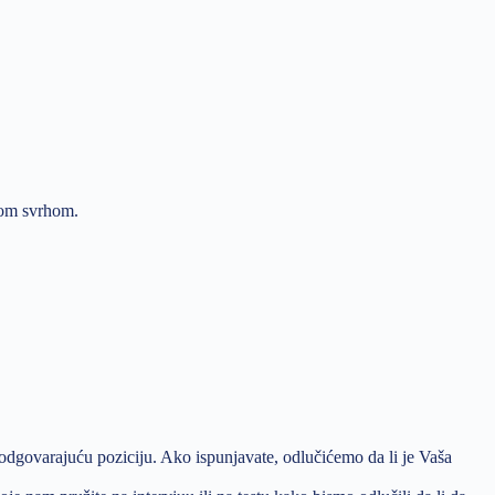
 tom svrhom.
odgovarajuću poziciju. Ako ispunjavate, odlučićemo da li je Vaša