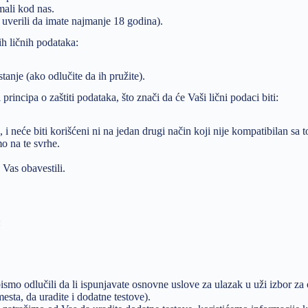
mali kod nas.
uverili da imate najmanje 18 godina).
ih ličnih podataka:
tanje (ako odlučite da ih pružite).
rincipa o zaštiti podataka, što znači da će Vaši lični podaci biti:
 neće biti korišćeni ni na jedan drugi način koji nije kompatibilan sa
o na te svrhe.
Vas obavestili.
:
mo odlučili da li ispunjavate osnovne uslove za ulazak u uži izbor za 
sta, da uradite i dodatne testove).