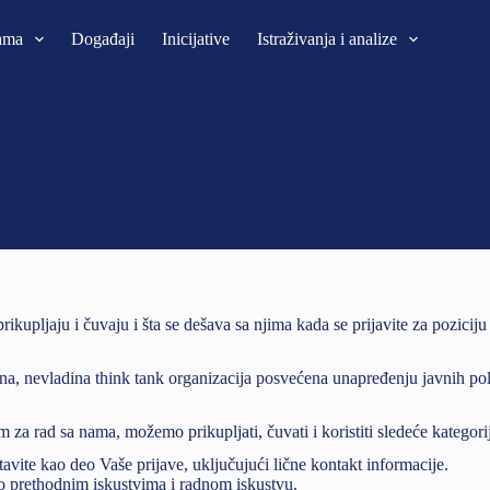
ama
Događaji
Inicijative
Istraživanja i analize
prikupljaju i čuvaju i šta se dešava sa njima kada se prijavite za pozici
na, nevladina think tank organizacija posvećena unapređenju javnih poli
 za rad sa nama, možemo prikupljati, čuvati i koristiti sledeće kategor
avite kao deo Vaše prijave, uključujući lične kontakt informacije.
 o prethodnim iskustvima i radnom iskustvu.