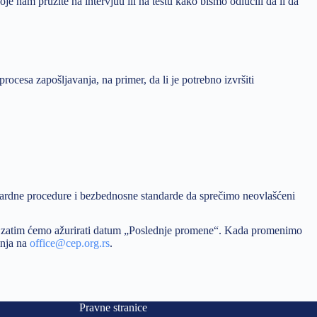
je nam pružite na intervjuu ili na testu kako bismo odlučili da li da
ocesa zapošljavanja, na primer, da li je potrebno izvršiti
ardne procedure i bezbednosne standarde da sprečimo neovlašćeni
, a zatim ćemo ažurirati datum „Poslednje promene“. Kada promenimo
anja na
office@cep.org.rs
.
Pravne stranice