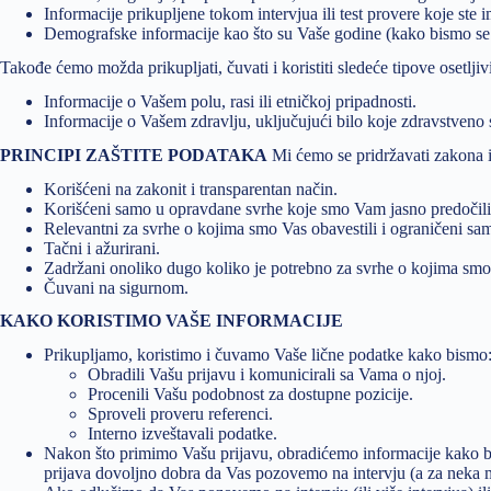
Informacije prikupljene tokom intervjua ili test provere koje ste i
Demografske informacije kao što su Vaše godine (kako bismo se 
Takođe ćemo možda prikupljati, čuvati i koristiti sledeće tipove osetljiv
Informacije o Vašem polu, rasi ili etničkoj pripadnosti.
Informacije o Vašem zdravlju, uključujući bilo koje zdravstveno s
PRINCIPI ZAŠTITE PODATAKA
Mi ćemo se pridržavati zakona i p
Korišćeni na zakonit i transparentan način.
Korišćeni samo u opravdane svrhe koje smo Vam jasno predočili, i
Relevantni za svrhe o kojima smo Vas obavestili i ograničeni sam
Tačni i ažurirani.
Zadržani onoliko dugo koliko je potrebno za svrhe o kojima smo 
Čuvani na sigurnom.
KAKO KORISTIMO VAŠE INFORMACIJE
Prikupljamo, koristimo i čuvamo Vaše lične podatke kako bismo
Obradili Vašu prijavu i komunicirali sa Vama o njoj.
Procenili Vašu podobnost za dostupne pozicije.
Sproveli proveru referenci.
Interno izveštavali podatke.
Nakon što primimo Vašu prijavu, obradićemo informacije kako bis
prijava dovoljno dobra da Vas pozovemo na intervju (a za neka me