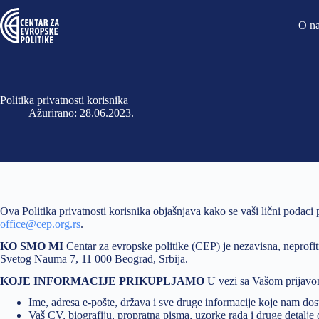
O n
Politika privatnosti korisnika
Ažurirano:
28.06.2023
Ova Politika privatnosti korisnika objašnjava kako se vaši lični podaci 
office@cep.org.rs
.
KO SMO MI
Centar za evropske politike (CEP) je nezavisna, neprofit
Svetog Nauma 7, 11 000 Beograd, Srbija.
KOJE INFORMACIJE PRIKUPLJAMO
U vezi sa Vašom prijavom
Ime, adresa e-pošte, država i sve druge informacije koje nam dost
Vaš CV, biografiju, propratna pisma, uzorke rada i druge detalje