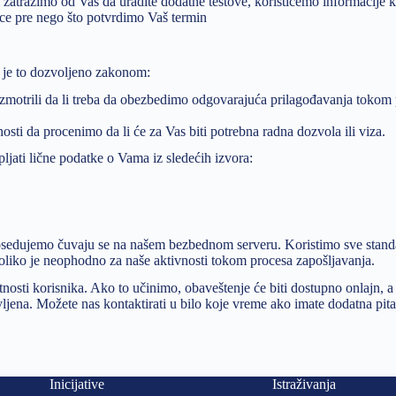
 zatražimo od Vas da uradite dodatne testove, koristićemo informacije ko
e pre nego što potvrdimo Vaš termin
m je to dozvoljeno zakonom:
zmotrili da li treba da obezbedimo odgovarajuća prilagođavanja tokom pr
osti da procenimo da li će za Vas biti potrebna radna dozvola ili viza.
jati lične podatke o Vama iz sledećih izvora:
osedujemo čuvaju se na našem bezbednom serveru. Koristimo sve stand
liko je neophodno za naše aktivnosti tokom procesa zapošljavanja.
nosti korisnika. Ako to učinimo, obaveštenje će biti dostupno onlajn
avljena. Možete nas kontaktirati u bilo koje vreme ako imate dodatna pit
Inicijative
Istraživanja