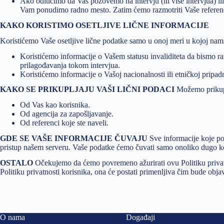
Ako odlučimo da Vas pozovemo na intervju (ili više intervjua) ili
Vam ponudimo radno mesto. Zatim ćemo razmotriti Vaše referenc
KAKO KORISTIMO OSETLJIVE LIČNE INFORMACIJE
Koristićemo Vaše osetljive lične podatke samo u onoj meri u kojoj na
Koristićemo informacije o Vašem statusu invaliditeta da bismo ra
prilagođavanja tokom intervjua.
Koristićemo informacije o Vašoj nacionalnosti ili etničkoj pripadn
KAKO SE PRIKUPLJAJU VAŠI LIČNI PODACI
Možemo prikupl
Od Vas kao korisnika.
Od agencija za zapošljavanje.
Od referenci koje ste naveli.
GDE SE VAŠE INFORMACIJE ČUVAJU
Sve informacije koje p
pristup našem serveru. Vaše podatke ćemo čuvati samo onoliko dugo ko
OSTALO
Očekujemo da ćemo povremeno ažurirati ovu Politiku privat
Politiku privatnosti korisnika, ona će postati primenljiva čim bude obj
O nama
Događaji