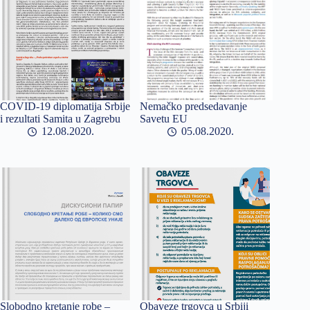
COVID-19 diplomatija Srbije
Nemačko predsedavanje
i rezultati Samita u Zagrebu
Savetu EU
12.08.2020
05.08.2020
Slobodno kretanje robe –
Obaveze trgovca u Srbiji