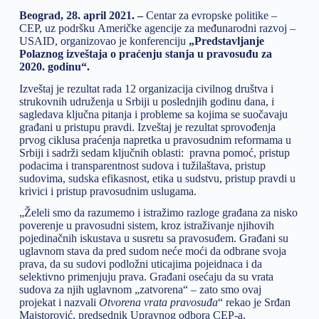
Beograd, 28. april 2021. –
Centar za evropske politike –
CEP, uz podršku
Američke agencije za međunarodni razvoj –
USAID, organizovao je konferenciju
„Predstavljanje
Polaznog izveštaja o praćenju stanja u pravosuđu za
2020. godinu“.
Izveštaj je rezultat rada 12 organizacija civilnog društva i
strukovnih udruženja u Srbiji u poslednjih godinu dana, i
sagledava ključna pitanja i probleme sa kojima se suočavaju
građani u pristupu pravdi. Izveštaj je rezultat sprovođenja
prvog ciklusa praćenja napretka u pravosudnim reformama u
Srbiji i sadrži sedam ključnih oblasti: pravna pomoć, pristup
podacima i transparentnost sudova i tužilaštava, pristup
sudovima, sudska efikasnost, etika u sudstvu, pristup pravdi u
krivici i pristup pravosudnim uslugama.
„Želeli smo da razumemo i istražimo razloge građana za nisko
poverenje u pravosudni sistem, kroz istraživanje njihovih
pojedinačnih iskustava u susretu sa pravosuđem. Građani su
uglavnom stava da pred sudom neće moći da odbrane svoja
prava, da su sudovi podložni uticajima pojeidnaca i da
selektivno primenjuju prava. Građani osećaju da su vrata
sudova za njih uglavnom „zatvorena“ – zato smo ovaj
projekat i nazvali
Otvorena vrata pravosuđa
“ rekao je Srđan
Majstorović, predsednik Upravnog odbora CEP-a.