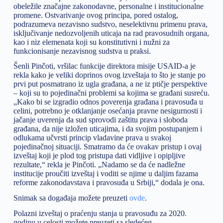
obeležile značajne zakonodavne, personalne i institucionalne
promene. Ostvarivanje ovog principa, pored ostalog,
podrazumeva nezavisno sudstvo, neselektivnu primenu prava,
isključivanje nedozvoljenih uticaja na rad pravosudnih organa,
kao i niz elemenata koji su konstitutivni i nužni za
funkcionisanje nezavisnog sudstva u praksi.
Šenli Pinčoti, vršilac funkcije direktora misije USAID-a je
rekla kako je veliki doprinos ovog izveštaja to što je stanje po
prvi put posmatrano iz ugla građana, a ne iz ptičje perspektive
– koji su to pojedinačni problemi sa kojima se građani susreću.
„Kako bi se izgradio odnos poverenja građana i pravosuđa u
celini, potrebno je otklanjanje osećanja pravne nesigurnosti i
jačanje uverenja da sud sprovodi zaštitu prava i sloboda
građana, da nije izložen uticajima, i da svojim postupanjem i
odlukama učvrsti princip vladavine prava u svakoj
pojedinačnoj situaciji. Smatramo da će ovakav pristup i ovaj
izveštaj koji je plod tog pristupa dati vidljive i opipljive
rezultate,“ rekla je Pinčoti. „Nadamo se da će nadležne
institucije proučiti izveštaj i voditi se njime u daljim fazama
reforme zakonodavstava i pravosuđa u Srbiji,“ dodala je ona.
Snimak sa događaja možete preuzeti
ovde
.
Polazni izveštaj o praćenju stanja u pravosuđu za 2020.
godinu u celosti možete preuzeti sa sledećeg