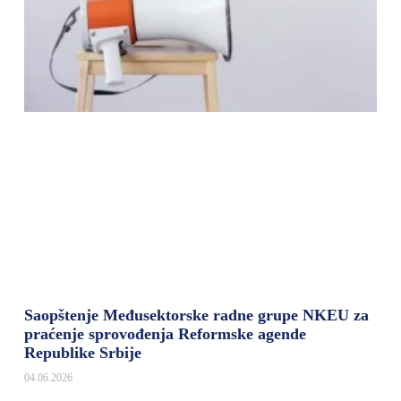
Saopštenje Međusektorske radne grupe NKEU za
praćenje sprovođenja Reformske agende
Republike Srbije
04.06.2026