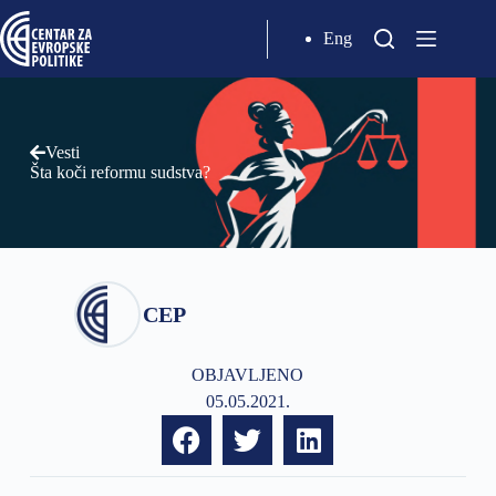
Eng
Vesti
Šta koči reformu sudstva?
CEP
OBJAVLJENO
05.05.2021.