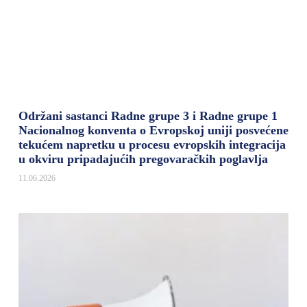
Održani sastanci Radne grupe 3 i Radne grupe 1
Nacionalnog konventa o Evropskoj uniji posvećene
tekućem napretku u procesu evropskih integracija
u okviru pripadajućih pregovaračkih poglavlja
11.06.2026