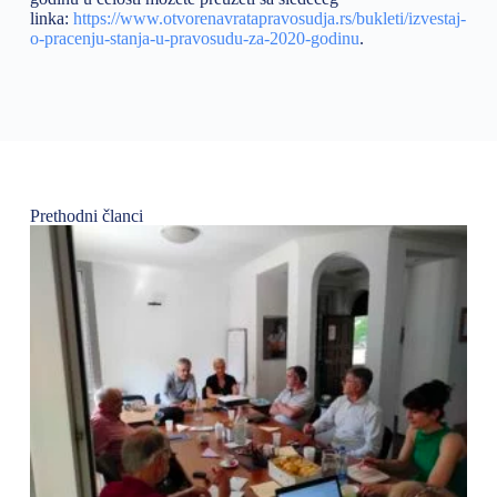
linka:
https://www.otvorenavratapravosudja.rs/bukleti/izvestaj-
o-pracenju-stanja-u-pravosudu-za-2020-godinu
.
Prethodni članci