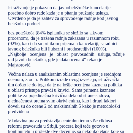
Istraživanje je pokazalo da javnobeležničke kancelarije
posebno dobro rade kada je u pitanju pružanje usluga.
Utvrđeno je da je zahtev za sprovođenje radnje kod javnog
beležnika podnet
bez poteškoća (84% ispitanika se složilo sa takvom
procenom), da je tražena radnja zakazana u razumnom roku
(92%), kao i da su prilikom prijema u kancelariji, saradnici
javnog beležnika bili ljubazni i predusretljivi (100%).
„Najbolje ocenjena je oblast pravosudnih usluga, tačnije
rad javnih beležnika, gde je data ocena 4“ rekao je
Majstorović.
Većina nalaza u analiziranim oblastima ocenjena je srednjom
ocenom, 3 od 5. Prilikom izrade ovog izveštaja, istraživački
tim došao je do toga da je najlošije ocenjena kaznena politika
u oblasti pristupa pravdi u krivici. Sama primena kaznene
politike za pojedinačna krivična dela od strane sudova,
ujednačenost prema svim okrivljenima, kao i drugi faktori
doveli su do ocene 2 od maksimalnih 5 kako je metodološki
predviđeno
Vladavina prava predstavlja centralnu temu više ciklusa
reformi pravosuđa u Srbiji, procesa koji teče gotovo u
kontinuitetu u protekle dve decenije, sa nekoliko etapa koje su