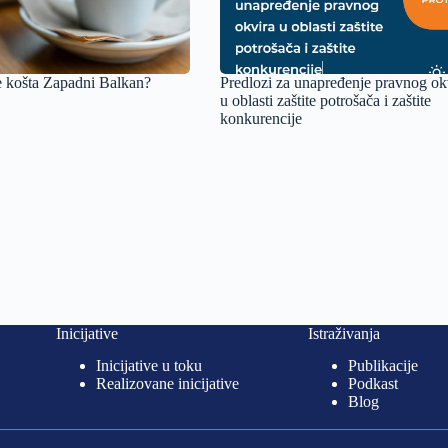
 košta Zapadni Balkan?
Predlozi za unapređenje pravnog ok
u oblasti zaštite potrošača i zaštite
konkurencije
Inicijative
Istraživanja
Inicijative u toku
Publikacije
Realizovane inicijative
Podkast
Blog