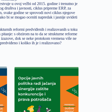
čestvuje u ovoj vežbi od 2015. godine i trenutno je
og društva i javnosti, ciklus pripreme ERP, za
m, svake godine se sprovodi novi ciklus njegove
ako bi se mogao oceniti napredak i jasnije uvideti
kturnih reformi predviđenih i realizovanih u toku
a pitanje: s obzirom na to da se strukturne reforme
ve izazove, dok se neke protokom vremena više ne
predviđeno i koliko ih je i realizovano?