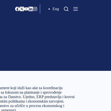
Eng
nt koji služi kao alat za koordinaciju
sa fokusom na planiranje i sprovođenje
ma za članstvo. Ujedno, ERP predstavlja i krovni
mskim politikama i ekonomskim razvojem.
članstvo za učešće u procesu ekonomskog i
 semestar).