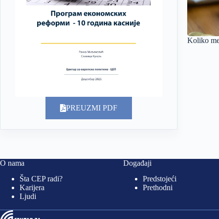
Koliko me
PREUZMI PDF
O nama
Događaji
Šta CEP radi?
Predstojeći
Karijera
Prethodni
Ljudi