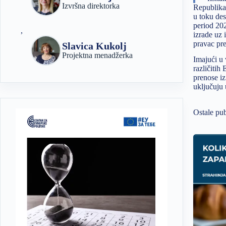
Izvršna direktorka
Republika 
u toku des
period 202
,
izrade uz 
pravac pr
Slavica Kukolj
Projektna menadžerka
Imajući u 
različitih
prenose iz
uključuju 
Ostale pub