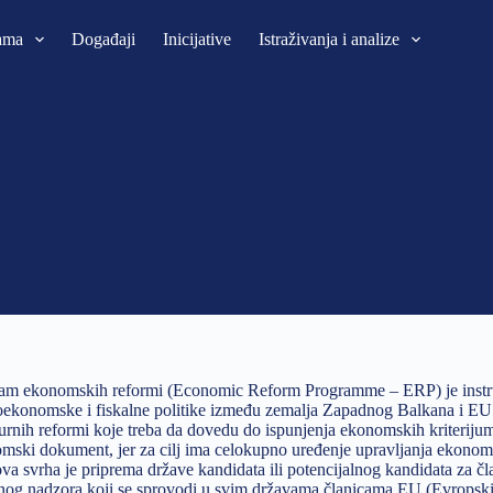
ama
Događaji
Inicijative
Istraživanja i analize
am ekonomskih reformi (Economic Reform Programme – ERP) je instrume
ekonomske i fiskalne politike između zemalja Zapadnog Balkana i EU 
turnih reformi koje treba da dovedu do ispunjenja ekonomskih kriteriju
mski dokument, jer za cilj ima celokupno uređenje upravljanja ekono
va svrha je priprema države kandidata ili potencijalnog kandidata za 
lnog nadzora koji se sprovodi u svim državama članicama EU (Evropski