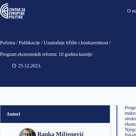
O n
Početna
/
Publikacije
/
Unutrašnje tržište i konkurentnost
/
Program ekonomskih reformi: 10 godina kasnije
25.12.2023
Progr
makro
Autori
struk
ekono
Njego
Ranka Miljenović
fiska