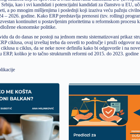
Srbija, kao i svi kandidati i potencijalni kandidati za članstvo u EU, u
eti, a po mnogim mišljenjima i poslednji koji izaziva veću pažnju civiln
4 – 2026. godine. Kako ERP predstavlja prenosni (tzv. rolling) progra
izvestan kontinuitet u postavljenim prioritetima u reformskom procesu k
edložene ekonomske politike.
vidu da do danas ne postoji na jednom mestu sistematizovani prikaz stru
 ERP ciklusa, ovaj izveštaj treba da osvetli to područje i pruži odgovor n
 ciklusa u ciklus, da se neke nove definišu kako bi odgovorile i na no
u ERP, koliko je to tačno strukturnih reformi od 2015. do 2023. godine 
likacije