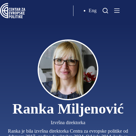
Eng
Ranka Miljenović
Izvršna direktorka
Ranka je bila izvršna direktorka Centra za evropske politike od