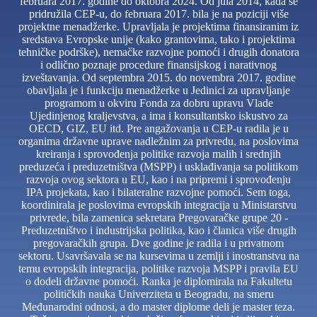
februara 2017. godine do oktobra 2024. Od jula 2014, kada se
pridružila CEP-u, do februara 2017. bila je na poziciji više
projektne menadžerke. Upravljala je projektima finansiranim iz
sredstava Evropske unije (kako grantovima, tako i projektima
tehničke podrške), nemačke razvojne pomoći i drugih donatora
i odlično poznaje procedure finansijskog i narativnog
izveštavanja. Od septembra 2015. do novembra 2017. godine
obavljala je i funkciju menadžerke u Jedinici za upravljanje
programom u okviru Fonda za dobru upravu Vlade
Ujedinjenog kraljevstva, a ima i konsultantsko iskustvo za
OECD, GIZ, EU itd. Pre angažovanja u CEP-u radila je u
organima državne uprave nadležnim za privredu, na poslovima
kreiranja i sprovođenja politike razvoja malih i srednjih
preduzeća i preduzetništva (MSPP) i usklađivanja sa politikom
razvoja ovog sektora u EU, kao i na pripremi i sprovođenju
IPA projekata, kao i bilateralne razvojne pomoći. Sem toga,
koordinirala je poslovima evropskih integracija u Ministarstvu
privrede, bila zamenica sekretara Pregovaračke grupe 20 -
Preduzetništvo i industrijska politika, kao i članica više drugih
pregovaračkih grupa. Dve godine je radila i u privatnom
sektoru. Usavršavala se na kursevima u zemlji i inostranstvu na
temu evropskih integracija, politike razvoja MSPP i pravila EU
o dodeli državne pomoći. Ranka je diplomirala na Fakultetu
političkih nauka Univerziteta u Beogradu, na smeru
Međunarodni odnosi, a do master diplome deli je master teza.