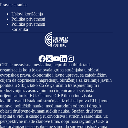
Pravne stranice
Uslovi korišćenja
Politika privatnosti
Politika privatnosti
korisnika
CEP je nezavisna, nevladina, neprofitna think tank
organizacija koju je osnovala grupa stručnjaka u oblasti
evropskog prava, ekonomije i javne uprave, sa zajedničkim
ciljem da doprinesu unapređenju okruženja za kreiranje javnih
politika u Srbiji, tako što će ga učiniti transparentnijim i
inkluzivnijim, zasnovanim na činjenicama i suštinski
orijentisanim ka EU. Članove CEP tima čine visoko
kvalifikovani i istaknuti stručnjaci iz oblasti prava EU, javne
uprave, političkih nauka, međunarodnih odnosa i drugih
oblasti društveno-humanističkih nauka. Snažan društveni
kapital u vidu iskusnog rukovodstva i stručnih saradnika, uz
perspektivne mlađe članove tima, doprinosi izgradnji CEP-a
kao organizacije sposobne ne samo da sprovodi istraživanja