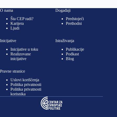
O nama
Događaji
Šta CEP radi?
Predstojeći
Karijera
Prethodni
Ljudi
Inicijative
Istraživanja
Inicijative u toku
Publikacije
Realizovane
Podkast
inicijative
Blog
Pravne stranice
Uslovi korišćenja
Politika privatnosti
Politika privatnosti
korisnika