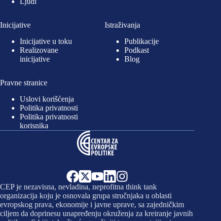
Ljudi
Inicijative
Istraživanja
Inicijative u toku
Publikacije
Realizovane
Podkast
inicijative
Blog
Pravne stranice
Uslovi korišćenja
Politika privatnosti
Politika privatnosti
korisnika
CEP je nezavisna, nevladina, neprofitna think tank
organizacija koju je osnovala grupa stručnjaka u oblasti
evropskog prava, ekonomije i javne uprave, sa zajedničkim
ciljem da doprinesu unapređenju okruženja za kreiranje javnih