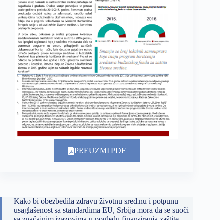
PREUZMI PDF
Kako bi obezbedila zdravu životnu sredinu i potpunu
usaglašenost sa standardima EU, Srbija mora da se suoči
sa značajnim izazovima u pogledu finansiranja zaštite