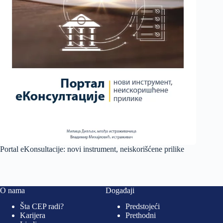
Portal eKonsultacije: novi instrument, neiskorišćene prilike
O nama
Događaji
Šta CEP radi?
Predstojeći
Karijera
Prethodni