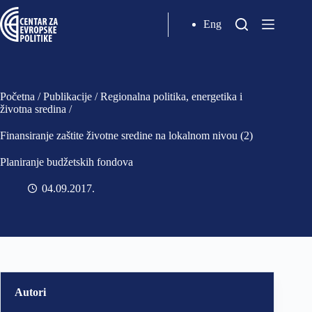
Eng
Početna
/
Publikacije
/
Regionalna politika, energetika i
životna sredina
/
Finansiranje zaštite životne sredine na lokalnom nivou (2)
Planiranje budžetskih fondova
04.09.2017
Autori