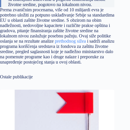
životne sredine, pogotovo na lokalnom nivou.
Prema zvaničnim procenama, više od 10 milijardi evra je
potrebno uložiti za potpuno usklađivanje Srbije sa standardima
EU u oblasti zaštite životne sredine. S obzirom na obim
nadležnosti, nedovoljne kapacitete i različite prakse opština i
gradova, pitanje finansiranja zaštite životne sredine na
lokalnom nivou zaslužuje posebnu pažnju. Ovaj siže politike
oslanja se na rezultate analize
prethodnog sižea
i sadrži analizu
programa korišćenja sredstava iz fondova za zaštitu životne
sredine, pregled saglasnosti koje je nadležno ministarstvo dalo
na pomenute programe kao i druge nalaze i preporuke za
unapređenje postojećeg stanja u ovoj oblasti.
Ostale publikacije