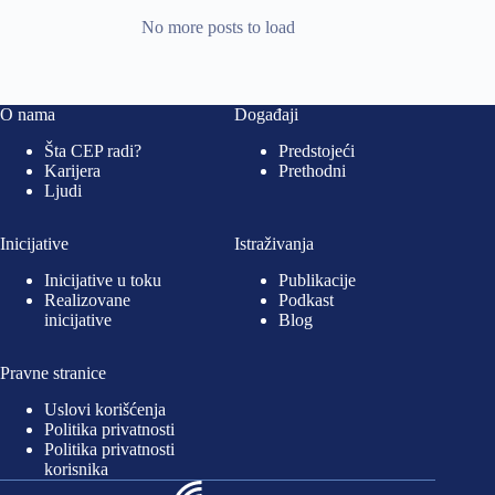
No more posts to load
O nama
Događaji
Šta CEP radi?
Predstojeći
Karijera
Prethodni
Ljudi
Inicijative
Istraživanja
Inicijative u toku
Publikacije
Realizovane
Podkast
inicijative
Blog
Pravne stranice
Uslovi korišćenja
Politika privatnosti
Politika privatnosti
korisnika