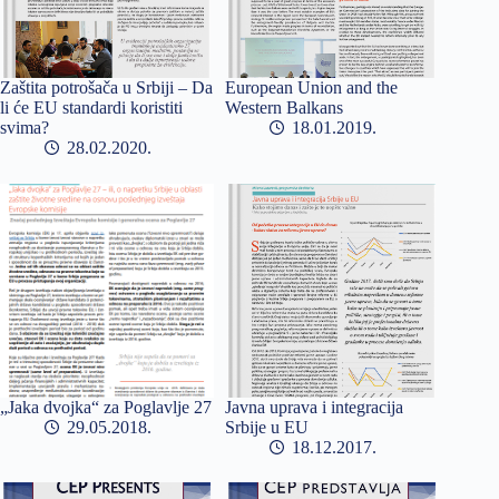
Zaštita potrošača u Srbiji – Da
European Union and the
li će EU standardi koristiti
Western Balkans
svima?
18.01.2019
28.02.2020
„Jaka dvojka“ za Poglavlje 27
Javna uprava i integracija
29.05.2018
Srbije u EU
18.12.2017