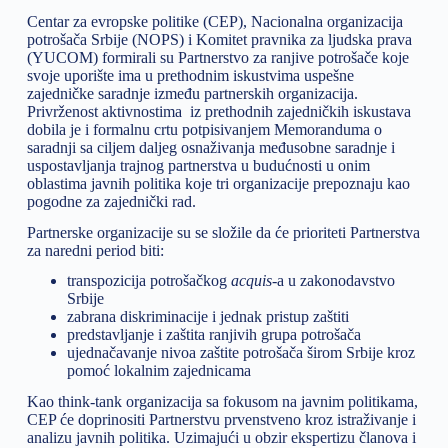
Centar za evropske politike (CEP), Nacionalna organizacija
potrošača Srbije (NOPS) i Komitet pravnika za ljudska prava
(YUCOM) formirali su Partnerstvo za ranjive potrošače koje
svoje uporište ima u prethodnim iskustvima uspešne
zajedničke saradnje između partnerskih organizacija.
Privrženost aktivnostima iz prethodnih zajedničkih iskustava
dobila je i formalnu crtu potpisivanjem Memoranduma o
saradnji sa ciljem daljeg osnaživanja međusobne saradnje i
uspostavljanja trajnog partnerstva u budućnosti u onim
oblastima javnih politika koje tri organizacije prepoznaju kao
pogodne za zajednički rad.
Partnerske organizacije su se složile da će prioriteti Partnerstva
za naredni period biti:
transpozicija potrošačkog
acquis
-a u zakonodavstvo
Srbije
zabrana diskriminacije i jednak pristup zaštiti
predstavljanje i zaštita ranjivih grupa potrošača
ujednačavanje nivoa zaštite potrošača širom Srbije kroz
pomoć lokalnim zajednicama
Kao think-tank organizacija sa fokusom na javnim politikama,
CEP će doprinositi Partnerstvu prvenstveno kroz istraživanje i
analizu javnih politika. Uzimajući u obzir ekspertizu članova i