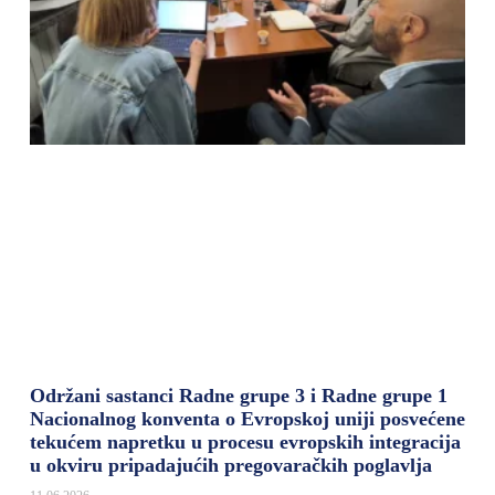
Održani sastanci Radne grupe 3 i Radne grupe 1
Nacionalnog konventa o Evropskoj uniji posvećene
tekućem napretku u procesu evropskih integracija
u okviru pripadajućih pregovaračkih poglavlja