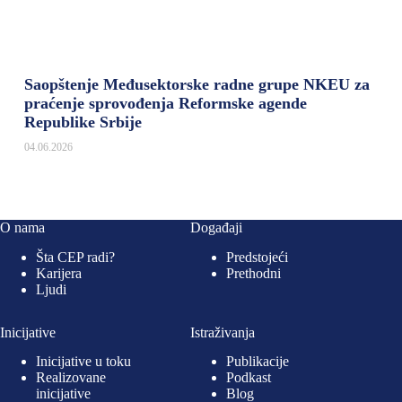
Saopštenje Međusektorske radne grupe NKEU za
praćenje sprovođenja Reformske agende
Republike Srbije
04.06.2026
O nama
Događaji
Šta CEP radi?
Predstojeći
Karijera
Prethodni
Ljudi
Inicijative
Istraživanja
Inicijative u toku
Publikacije
Realizovane
Podkast
inicijative
Blog