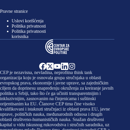
Pravne stranice
Uslovi korišćenja
Politika privatnosti
Politika privatnosti
korisnika
CEP je nezavisna, nevladina, neprofitna think tank
organizacija koju je osnovala grupa stručnjaka u oblasti
evropskog prava, ekonomije i javne uprave, sa zajedničkim
ciljem da doprinesu unapređenju okruženja za kreiranje javnih
politika u Srbiji, tako što će ga učiniti transparentnijim i
inkluzivnijim, zasnovanim na činjenicama i suštinski
orijentisanim ka EU. Članove CEP tima čine visoko
kvalifikovani i istaknuti stručnjaci iz oblasti prava EU, javne
uprave, političkih nauka, međunarodnih odnosa i drugih
oblasti društveno-humanističkih nauka. Snažan društveni
kapital u vidu iskusnog rukovodstva i stručnih saradnika, uz
perspektivne mlađe članove tima, doprinosi izgradnji CEP-a