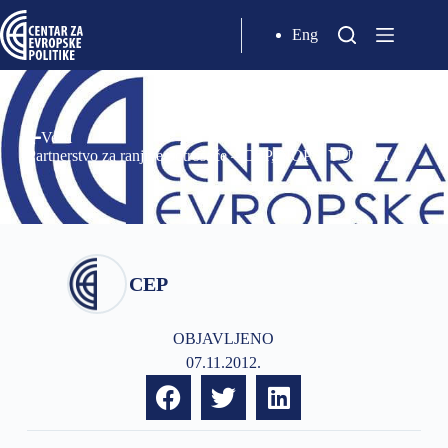
Eng
Vesti
Partnerstvo za ranjive potrošače – CEP, NOPS, YUCOM
CEP
OBJAVLJENO
07.11.2012.