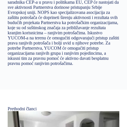
saradnika CEP-a u pravu i politikama EU, CEP će nastojati da
sve aktivnosti Partnerstva dorinose pristupanju Srbije
Evropskoj uniji. NOPS kao specijalizovana asocijacija za
zaštitu potrošača će doprineti širenju aktivnosti i rezultata svih
budućih projekata Partnerstva ka potrošačkim organizacijama,
koje su od suštinskog značaja za približavanje rezultata
kranjim korisnicima – ranjivim potrošačima. Iskustvo
YUCOM-a na terenu će omogućiti odgovarajući pristup zaštiti
prava ranjivih potrošača i bolji uvid u njihove potrebe. Za
potrebe Partnerstva, YUCOM će omogućiti pristup
organizacijama ranjivih grupa i ranjivim pojedincima, a
iskusni tim za pravnu pomoć će aktivno davati besplatnu
pravnu pomoć ranjivim potrošačima.
Prethodni članci