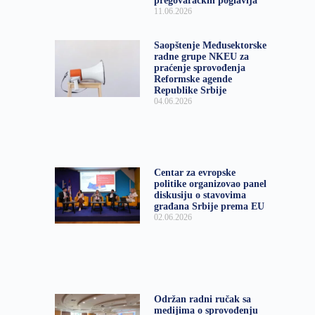
pregovaračkih poglavlja
11.06.2026
Saopštenje Međusektorske
radne grupe NKEU za
praćenje sprovođenja
Reformske agende
Republike Srbije
04.06.2026
Centar za evropske
politike organizovao panel
diskusiju o stavovima
građana Srbije prema EU
02.06.2026
Održan radni ručak sa
medijima o sprovođenju