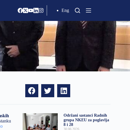
Eng
mskih
Održani sastanci Radnih
grupa NKEU za poglavlja
stanku
8 i 28
 o
30.06.2026