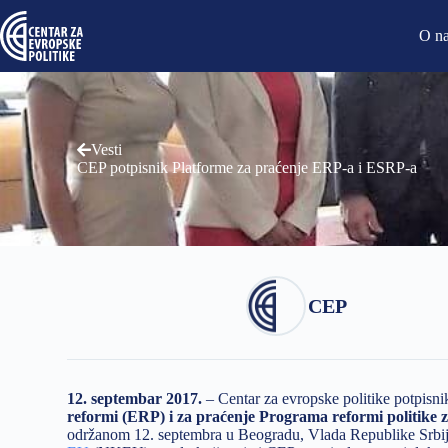
O n
Vesti
CEP potpisnik Platforme za praćenje ERP-a i ESRP-a
CEP
12. septembar 2017.
– Centar za evropske politike potpisni
reformi (ERP) i za praćenje Programa reformi politike z
održanom 12. septembra u Beogradu, Vlada Republike Srbije 