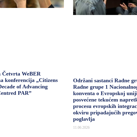
a Četvrta WeBER
na konferencija „Citizens
Održani sastanci Radne gr
 Decade of Advancing
Radne grupe 1 Nacionalno
Centred PAR”
konventa o Evropskoj unij
posvećene tekućem napret
procesu evropskih integrac
okviru pripadajućih prego
poglavlja
11.06.2026