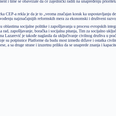
t i time se obavezale da će zajednički raditi na unapređenju prioritet
rka CEP-a rekla je da je to „veoma značajan korak ka uspostavljanju d
vođenju najznačajnijih reformskih mera za ekonomski i društveni razvo
 oblastima socijalne politike i zapošlјavanja u procesu evropskih integr
a rad, zapošljavanje, boračka i socijalna pitanja, Tim za socijalno uključ
 Lazarević je takođe naglasila da uključivanje civilnog društva u pr
oje su potpisnice Platforme da budu most između države i ostatka civiln
ese, a sa druge strane i izuzetnu priliku da se unaprede znanja i kapacite