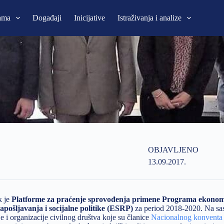
ama
Događaji
Inicijative
Istraživanja i analize
OBJAVLJENO
13.09.2017.
k je
Platforme za praćenje sprovođenja primene Programa ekono
apošljavanja i socijalne politike (ESRP)
za period 2018-2020. Na sa
i organizacije civilnog društva koje su članice
Nacionalnog konventa