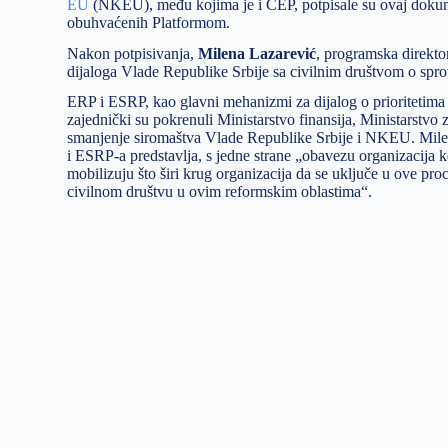
EU
(NKEU), među kojima je i CEP, potpisale su ovaj dokumen
obuhvaćenih Platformom.
Nakon potpisivanja,
Milena Lazarević
, programska direkto
dijaloga Vlade Republike Srbije sa civilnim društvom o spro
ERP i ESRP, kao glavni mehanizmi za dijalog o prioritetima u
zajednički su pokrenuli Ministarstvo finansija, Ministarstvo z
smanjenje siromaštva Vlade Republike Srbije i NKEU. Milena
i ESRP-a predstavlja, s jedne strane „obavezu organizacija k
mobilizuju što širi krug organizacija da se uključe u ove proc
civilnom društvu u ovim reformskim oblastima“.