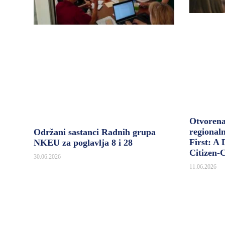
Otvoren
regional
Održani sastanci Radnih grupa
First: A
NKEU za poglavlja 8 i 28
Citizen-
30.06.2026
11.06.2026