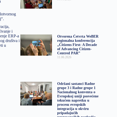
a
elotvornog
j“.
acija,
ivanje i
aćenje ERP-a
Otvorena Četvrta WeBER
og društva i
regionalna konferencija
„Citizens First: A Decade
ti u
of Advancing Citizen-
Centred PAR”
11.06.2026
Održani sastanci Radne
grupe 3 i Radne grupe 1
Nacionalnog konventa o
Evropskoj uniji posvećene
tekućem napretku u
procesu evropskih
integracija u okviru
pripadajućih