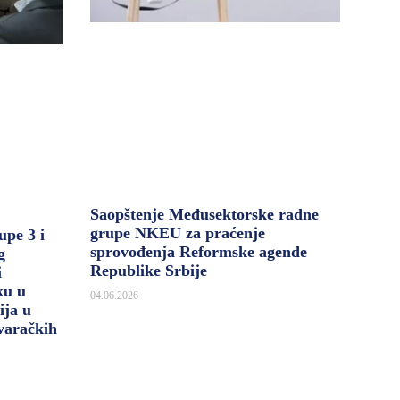
Saopštenje Međusektorske radne
grupe NKEU za praćenje
upe 3 i
sprovođenja Reformske agende
g
Republike Srbije
i
ku u
04.06.2026
ija u
varačkih