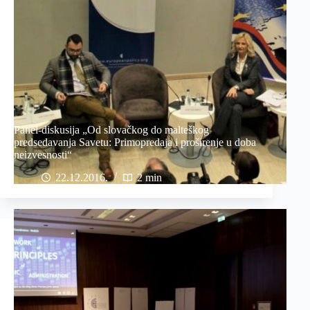
Panel-diskusija „Od slovačkog do malteškog
predsedavanja Savetu: Primopredaja i proširenje u doba
neizvesnosti“
22.12.2016
2 min