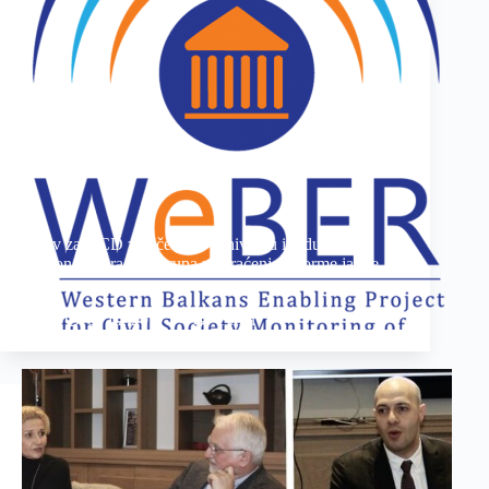
Poziv za OCD za učešće u osnivanju i radu
Nacionalnih radnih grupa za praćenje reforme javne
uprave
07.02.2017
1 min