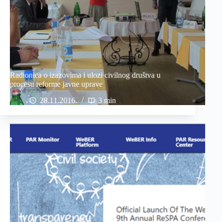
Radionica o izazovima i ulozi civilnog društva u
procesu reforme javne uprave
28.11.2016
3 min