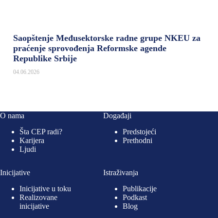
Saopštenje Međusektorske radne grupe NKEU za
praćenje sprovođenja Reformske agende
Republike Srbije
04.06.2026
O nama
Događaji
Šta CEP radi?
Predstojeći
Karijera
Prethodni
Ljudi
Inicijative
Istraživanja
Inicijative u toku
Publikacije
Realizovane
Podkast
inicijative
Blog