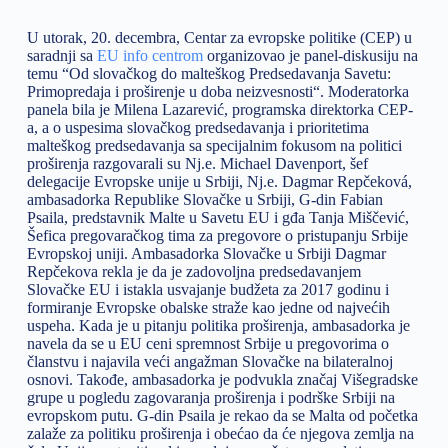
U utorak, 20. decembra, Centar za evropske politike (CEP) u
saradnji sa
EU info centrom
organizovao je panel-diskusiju na
temu “Od slovačkog do malteškog Predsedavanja Savetu:
Primopredaja i proširenje u doba neizvesnosti“. Moderatorka
panela bila je Milena Lazarević, programska direktorka CEP-
a, a o uspesima slovačkog predsedavanja i prioritetima
malteškog predsedavanja sa specijalnim fokusom na politici
proširenja razgovarali su Nj.e. Michael Davenport, šef
delegacije Evropske unije u Srbiji, Nj.e. Dagmar Repčeková,
ambasadorka Republike Slovačke u Srbiji, G-din Fabian
Psaila, predstavnik Malte u Savetu EU i gđa Tanja Miščević,
Šefica pregovaračkog tima za pregovore o pristupanju Srbije
Evropskoj uniji. Ambasadorka Slovačke u Srbiji Dagmar
Repčekova rekla je da je zadovoljna predsedavanjem
Slovačke EU i istakla usvajanje budžeta za 2017 godinu i
formiranje Evropske obalske straže kao jedne od najvećih
uspeha. Kada je u pitanju politika proširenja, ambasadorka je
navela da se u EU ceni spremnost Srbije u pregovorima o
članstvu i najavila veći angažman Slovačke na bilateralnoj
osnovi. Takođe, ambasadorka je podvukla značaj Višegradske
grupe u pogledu zagovaranja proširenja i podrške Srbiji na
evropskom putu. G-din Psaila je rekao da se Malta od početka
zalaže za politiku proširenja i obećao da će njegova zemlja na