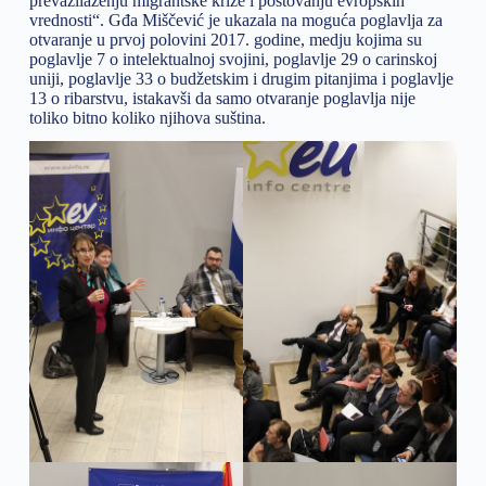
prevazilaženju migrantske krize i poštovanju evropskih
vrednosti“. Gđa Miščević je ukazala na moguća poglavlja za
otvaranje u prvoj polovini 2017. godine, medju kojima su
poglavlje 7 o intelektualnoj svojini, poglavlje 29 o carinskoj
uniji, poglavlje 33 o budžetskim i drugim pitanjima i poglavlje
13 o ribarstvu, istakavši da samo otvaranje poglavlja nije
toliko bitno koliko njihova suština.