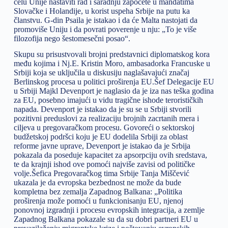
čelu Unije nastaviti rad i saradnju započete u mandatima
Slovačke i Holandije, u korist uspeha Srbije na putu ka
članstvu. G-din Psaila je istakao i da će Malta nastojati da
promoviše Uniju i da povrati poverenje u nju: „To je više
filozofija nego šestomesečni posao“.
Skupu su prisustvovali brojni predstavnici diplomatskog kora
među kojima i Nj.E. Kristin Moro, ambasadorka Francuske u
Srbiji koja se uključila u diskusiju naglašavajući značaj
Berlinskog procesa u politici proširenja EU.Šef Delegacije EU
u Srbiji Majkl Devenport je naglasio da je iza nas teška godina
za EU, posebno imajući u vidu tragične ishode terorističkih
napada. Devenport je istakao da je su se u Srbiji stvorili
pozitivni preduslovi za realizaciju brojnih zacrtanih mera i
ciljeva u pregovaračkom procesu. Govoreći o sektorskoj
budžetskoj podršci koju je EU dodelila Srbiji za oblast
reforme javne uprave, Devenport je istakao da je Srbija
pokazala da poseduje kapacitet za apsorpciju ovih sredstava,
te da krajnji ishod ove pomoći najviše zavisi od političke
volje.Šefica Pregovaračkog tima Srbije Tanja Miščević
ukazala je da evropska bezbednost ne može da bude
kompletna bez zemalja Zapadnog Balkana: „Politika
proširenja može pomoći u funkcionisanju EU, njenoj
ponovnoj izgradnji i procesu evropskih integracija, a zemlje
Zapadnog Balkana pokazale su da su dobri partneri EU u