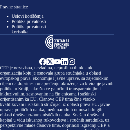
Pravne stranice
Uslovi korišćenja
Politika privatnosti
Politika privatnosti
korisnika
CEP je nezavisna, nevladina, neprofitna think tank
organizacija koju je osnovala grupa stručnjaka u oblasti
evropskog prava, ekonomije i javne uprave, sa zajedničkim
ciljem da doprinesu unapređenju okruženja za kreiranje javnih
politika u Srbiji, tako što će ga učiniti transparentnijim i
inkluzivnijim, zasnovanim na činjenicama i suštinski
orijentisanim ka EU. Članove CEP tima čine visoko
kvalifikovani i istaknuti stručnjaci iz oblasti prava EU, javne
uprave, političkih nauka, međunarodnih odnosa i drugih
oblasti društveno-humanističkih nauka. Snažan društveni
kapital u vidu iskusnog rukovodstva i stručnih saradnika, uz
perspektivne mlađe članove tima, doprinosi izgradnji CEP-a