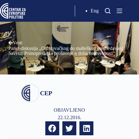
Eng
Vesti
Panel-diskusija „Od slovačkog do malteškog predsedavanja
Savetu: Primopredaja i proširenje u doba neizvesnosti“
CEP
OBJAVLJENO
22.12.2016.