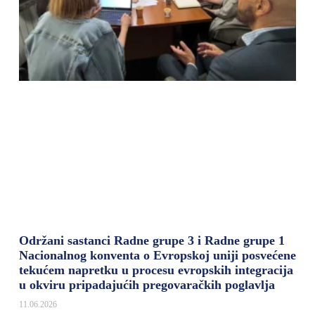
Održani sastanci Radne grupe 3 i Radne grupe 1
Nacionalnog konventa o Evropskoj uniji posvećene
tekućem napretku u procesu evropskih integracija
u okviru pripadajućih pregovaračkih poglavlja
11.06.2026