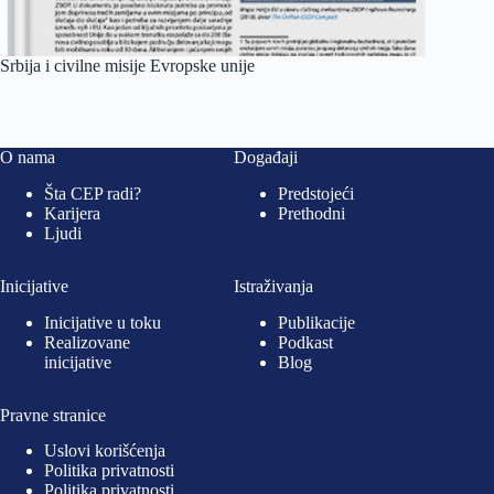
Srbija i civilne misije Evropske unije
O nama
Događaji
Šta CEP radi?
Predstojeći
Karijera
Prethodni
Ljudi
Inicijative
Istraživanja
Inicijative u toku
Publikacije
Realizovane
Podkast
inicijative
Blog
Pravne stranice
Uslovi korišćenja
Politika privatnosti
Politika privatnosti