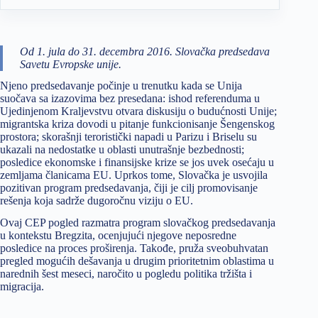
Od 1. jula do 31. decembra 2016. Slovačka predsedava
Savetu Evropske unije.
Njeno predsedavanje počinje u trenutku kada se Unija
suočava sa izazovima bez presedana: ishod referenduma u
Ujedinjenom Kraljevstvu otvara diskusiju o budućnosti Unije;
migrantska kriza dovodi u pitanje funkcionisanje Šengenskog
prostora; skorašnji teroristički napadi u Parizu i Briselu su
ukazali na nedostatke u oblasti unutrašnje bezbednosti;
posledice ekonomske i finansijske krize se jos uvek osećaju u
zemljama članicama EU. Uprkos tome, Slovačka je usvojila
pozitivan program predsedavanja, čiji je cilj promovisanje
rešenja koja sadrže dugoročnu viziju o EU.
Ovaj CEP pogled razmatra program slovačkog predsedavanja
u kontekstu Bregzita, ocenjujući njegove neposredne
posledice na proces proširenja. Takođe, pruža sveobuhvatan
pregled mogućih dešavanja u drugim prioritetnim oblastima u
narednih šest meseci, naročito u pogledu politika tržišta i
migracija.