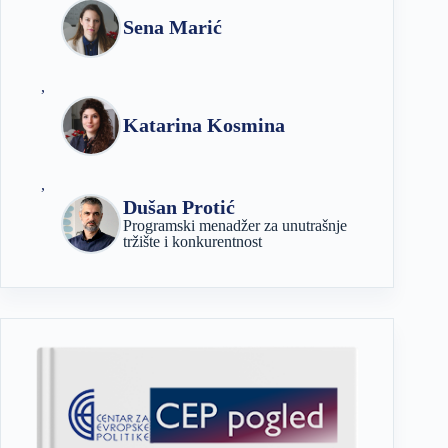
Sena Marić
,
Katarina Kosmina
,
Dušan Protić
Programski menadžer za unutrašnje
tržište i konkurentnost