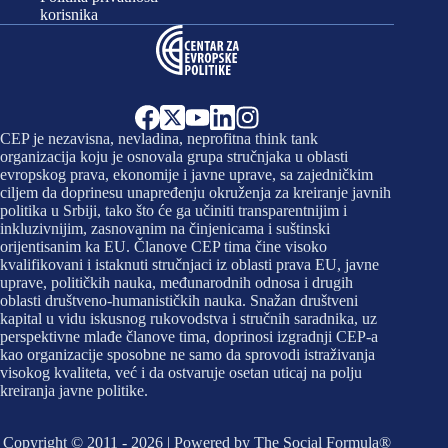
korisnika
CEP je nezavisna, nevladina, neprofitna think tank
organizacija koju je osnovala grupa stručnjaka u oblasti
evropskog prava, ekonomije i javne uprave, sa zajedničkim
ciljem da doprinesu unapređenju okruženja za kreiranje javnih
politika u Srbiji, tako što će ga učiniti transparentnijim i
inkluzivnijim, zasnovanim na činjenicama i suštinski
orijentisanim ka EU. Članove CEP tima čine visoko
kvalifikovani i istaknuti stručnjaci iz oblasti prava EU, javne
uprave, političkih nauka, međunarodnih odnosa i drugih
oblasti društveno-humanističkih nauka. Snažan društveni
kapital u vidu iskusnog rukovodstva i stručnih saradnika, uz
perspektivne mlađe članove tima, doprinosi izgradnji CEP-a
kao organizacije sposobne ne samo da sprovodi istraživanja
visokog kvaliteta, već i da ostvaruje osetan uticaj na polju
kreiranja javne politike.
Copyright © 2011 - 2026 | Powered by
The Social Formula
®