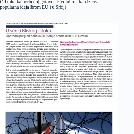
Od mira ka borbenoj gotovosti: Vojni rok kao iznova
popularna ideja širom EU i u Srbiji