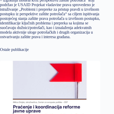
– izgradnja modela kroz perspektivu zaštite potrošača“ koji
podržao je USAID Projekat vladavine prava sprovedeno je
istraživanje „Problemi i prepreke za pristup pravdi u izvršnom
postupku iz perspektive zaštite potrošača“ sa ciljem ispitivanja
postojećeg stanja zaštite prava potrošača u izvršnom postupku,
identifikacije ključnih problema i prepreka sa kojima se
suočavaju dužnici/potrošači, kao i iznalaženja adekvatnih
modela aktivnije uloge potrošačkih i drugih organizacija u
ostvarivanju zaštite prava i interesa građana.
Ostale publikacije