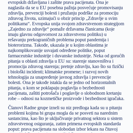
evropskih državljana i zaštite prava pacijenata. Ona je
naglasila da se u EU posebna pažnja posvećuje promovisanju
zdravlja, prevenciji bolesti i pružanju podrške za promociju
zdravog života, uzimajući u obzir princip „Zdravlje u svim
politikama“. Evropska unija svojom zdravstvenom strategijom
„Zajedno za zdravlje“ pomaže državama članicama (koje
imaju glavnu odgovornost za zdravstvenu politiku) u
rešavanju prekograničnih problema poput pandemija i
bioterorizma. Takođe, ukazala je u kojim oblastima je
najkomplikovanije usvajati određene politike, poput
farmaceutske industrije i duvanske industrije. Neka od gorućih
pitanja u oblasti zdravlja u EU su: starenje stanovništva i
promocija zdravog starenja; pretnje zdravlju, kao što su fizički
i biološki incidenti; klimatske promene; i razvoj novih
tehnologija za unapređenje javnog zdravlja i prevencije
bolesti. Ona je takođe istakla da se jedno od horizontalnih
pitanja, u kom se poklapaju poglavlja o bezbednosti
pacijenata, zaštiti potrošača i poglavlje o slobodnom kretanju
robe – odnosi na kozmetičke proizvode i bezbednost igračaka.
Članovi Radne grupe izneli su niz predloga kada su u pitanju
problemi kojima bi grupa mogla da se posveti na narednim
sastancima, kao što je uključivanje privatnog sektora u sistem
zdravstvenog osiguranja, zatim primena evropskih standarda
poput: prava pacijenata na slobodan izbor lekara na čitavoj