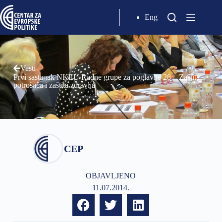
Eng
Vesti
Prvi sastanak NKEU Radne grupe za poglavlje 28 – Zaštita
potrošača i zaštita zdravlja
CEP
OBJAVLJENO
11.07.2014.