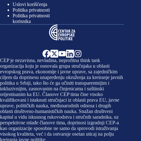
Uslovi korišćenja
Politika privatnosti
Politika privatnosti
korisnika
CEP je nezavisna, nevladina, neprofitna think tank
organizacija koju je osnovala grupa stručnjaka u oblasti
evropskog prava, ekonomije i javne uprave, sa zajedničkim
ciljem da doprinesu unapređenju okruženja za kreiranje javnih
politika u Srbiji, tako što će ga učiniti transparentnijim i
inkluzivnijim, zasnovanim na činjenicama i suštinski
orijentisanim ka EU. Članove CEP tima čine visoko
kvalifikovani i istaknuti stručnjaci iz oblasti prava EU, javne
uprave, političkih nauka, međunarodnih odnosa i drugih
oblasti društveno-humanističkih nauka. Snažan društveni
kapital u vidu iskusnog rukovodstva i stručnih saradnika, uz
perspektivne mlađe članove tima, doprinosi izgradnji CEP-a
kao organizacije sposobne ne samo da sprovodi istraživanja
visokog kvaliteta, već i da ostvaruje osetan uticaj na polju
kreiranja javne politike.