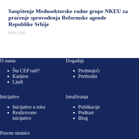
Saopštenje Međusektorske radne grupe NKEU za
praćenje sprovođenja Reformske agende
Republike Srbije
04.06.2026
O nama
Događaji
Šta CEP radi?
Predstojeći
Karijera
Prethodni
Ljudi
Inicijative
Istraživanja
Inicijative u toku
Publikacije
Realizovane
Podkast
inicijative
Blog
Pravne stranice