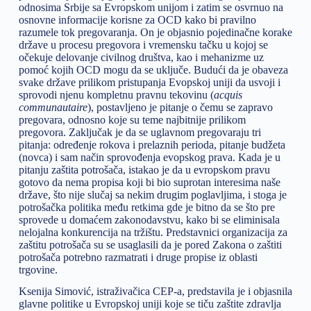
odnosima Srbije sa Evropskom unijom i zatim se osvrnuo na
osnovne informacije korisne za OCD kako bi pravilno
razumele tok pregovaranja. On je objasnio pojedinačne korake
države u procesu pregovora i vremensku tačku u kojoj se
očekuje delovanje civilnog društva, kao i mehanizme uz
pomoć kojih OCD mogu da se uključe. Budući da je obaveza
svake države prilikom pristupanja Evopskoj uniji da usvoji i
sprovodi njenu kompletnu pravnu tekovinu (
acquis
communautaire
), postavljeno je pitanje o čemu se zapravo
pregovara, odnosno koje su teme najbitnije prilikom
pregovora. Zaključak je da se uglavnom pregovaraju tri
pitanja: određenje rokova i prelaznih perioda, pitanje budžeta
(novca) i sam način sprovođenja evopskog prava. Kada je u
pitanju zaštita potrošača, istakao je da u evropskom pravu
gotovo da nema propisa koji bi bio suprotan interesima naše
države, što nije slučaj sa nekim drugim poglavljima, i stoga je
potrošačka politika među retkima gde je bitno da se što pre
sprovede u domaćem zakonodavstvu, kako bi se eliminisala
nelojalna konkurencija na tržištu. Predstavnici organizacija za
zaštitu potrošača su se usaglasili da je pored Zakona o zaštiti
potrošača potrebno razmatrati i druge propise iz oblasti
trgovine.
Ksenija Simović, istraživačica CEP-a, predstavila je i objasnila
glavne politike u Evropskoj uniji koje se tiču zaštite zdravlja