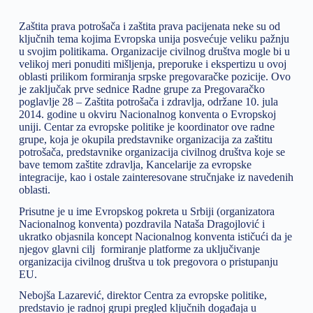
Zaštita prava potrošača i zaštita prava pacijenata neke su od
ključnih tema kojima Evropska unija posvećuje veliku pažnju
u svojim politikama. Organizacije civilnog društva mogle bi u
velikoj meri ponuditi mišljenja, preporuke i ekspertizu u ovoj
oblasti prilikom formiranja srpske pregovaračke pozicije. Ovo
je zaključak prve sednice Radne grupe za Pregovaračko
poglavlje 28 – Zaštita potrošača i zdravlja, održane 10. jula
2014. godine u okviru Nacionalnog konventa o Evropskoj
uniji. Centar za evropske politike je koordinator ove radne
grupe, koja je okupila predstavnike organizacija za zaštitu
potrošača, predstavnike organizacija civilnog društva koje se
bave temom zaštite zdravlja, Kancelarije za evropske
integracije, kao i ostale zainteresovane stručnjake iz navedenih
oblasti.
Prisutne je u ime Evropskog pokreta u Srbiji (organizatora
Nacionalnog konventa) pozdravila Nataša Dragojlović i
ukratko objasnila koncept Nacionalnog konventa ističući da je
njegov glavni cilj formiranje platforme za uključivanje
organizacija civilnog društva u tok pregovora o pristupanju
EU.
Nebojša Lazarević, direktor Centra za evropske politike,
predstavio je radnoj grupi pregled ključnih događaja u