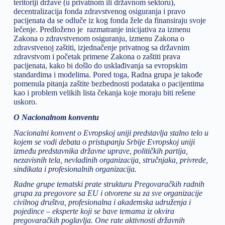
teritoriji države (u privatnom ili državnom sektoru),
decentralizacija fonda zdravstvenog osiguranja i pravo
pacijenata da se odluče iz kog fonda žele da finansiraju svoje
lečenje. Predloženo je razmatranje inicijativa za izmenu
Zakona o zdravstvenom osiguranju, izmenu Zakona o
zdravstvenoj zaštiti, izjednačenje privatnog sa državnim
zdravstvom i početak primene Zakona o zaštiti prava
pacijenata, kako bi došlo do usklađivanja sa evropskim
standardima i modelima. Pored toga, Radna grupa je takođe
pomenula pitanja zaštite bezbednosti podataka o pacijentima
kao i problem velikih lista čekanja koje moraju biti rešene
uskoro.
O Nacionalnom konventu
Nacionalni konvent o Evropskoj uniji predstavlja stalno telo u
kojem se vodi debata o pristupanju Srbije Evropskoj uniji
između predstavnika državne uprave, političkih partija,
nezavisnih tela, nevladinih organizacija, stručnjaka, privrede,
sindikata i profesionalnih organizacija.
Radne grupe tematski prаtе strukturu Prеgоvаrаčkih radnih
grupа zа prеgоvоrе sа ЕU i otvorene su za sve organizacije
civilnog društva, profesionalna i akademska udruženja i
pojedince – eksperte koji se bave temama iz okvira
pregovaračkih poglavlja. One rate aktivnosti državnih