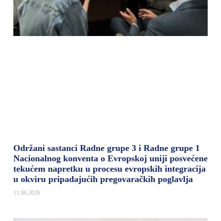
Održani sastanci Radne grupe 3 i Radne grupe 1
Nacionalnog konventa o Evropskoj uniji posvećene
tekućem napretku u procesu evropskih integracija
u okviru pripadajućih pregovaračkih poglavlja
11.06.2026