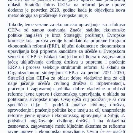
oblasti. Strateški fokus CEP-a na reformi javne uprave
dodatno je potvrđen 2020. godine kada je objavljena nova
metodologija za proširenje Evropske unije.
Takođe, teme vezane za ekonomsko upravljanje su u fokusu
CEP-a od samog osnivanja. Značaj stabilne ekonomske
politike naglašen je kroz Strategiju proširenja Evropske
komisije koja poziva zemlje kandidate da pripreme Program
ekonomskih reformi (ERP), ključni dokument o ekonomskom
upravljanju koji priprema kandidate za učešće u Evropskom
semestru. CEP se istakao kao jedan od lidera u zagovaranju
jačeg uključivanja civilnog društva u pripremu i praćenje
ERP-a i procesa selekcije strukturnih reformi. U skladu sa
Organizacionom strategijom CEP-a za period 2021–2030,
Strateški plan CEP-a za oblast dobre vladavine ima za cilj
dalje jačanje učešća civilnog društva u implementaciji,
praćenju i zagovaranju politika dobre vladavine u oblasti
reforme javne uprave i ekonomskog upravljanja, u skladu sa
politikama Evropske unije. Ovaj opšti cilj podržan je sa dva
specifična cilja: 1. podržati analize civilnog društva,
sprovođenje i praćenje politika koje imaju za cilj unapređenje
reforme javne uprave i ekonomskog upravljanja u Srbiji; 2.
podsticati angažovanje civilnog društva i na dokazima
zasnovano, zagovaranje među ključnim akterima za refiormu
javne uprave i ekonomsko upravljanje. Ovim će se ojačati