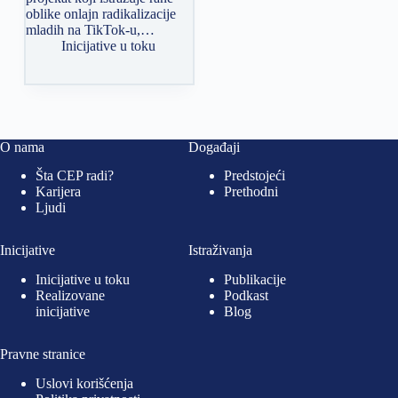
oblike onlajn radikalizacije
mladih na TikTok-u,…
Inicijative u toku
O nama
Događaji
Šta CEP radi?
Predstojeći
Karijera
Prethodni
Ljudi
Inicijative
Istraživanja
Inicijative u toku
Publikacije
Realizovane
Podkast
inicijative
Blog
Pravne stranice
Uslovi korišćenja