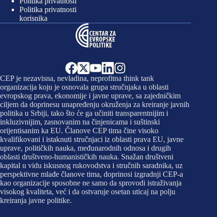
Politika privatnosti
Politika privatnosti
korisnika
CEP je nezavisna, nevladina, neprofitna think tank
organizacija koju je osnovala grupa stručnjaka u oblasti
evropskog prava, ekonomije i javne uprave, sa zajedničkim
ciljem da doprinesu unapređenju okruženja za kreiranje javnih
politika u Srbiji, tako što će ga učiniti transparentnijim i
inkluzivnijim, zasnovanim na činjenicama i suštinski
orijentisanim ka EU. Članove CEP tima čine visoko
kvalifikovani i istaknuti stručnjaci iz oblasti prava EU, javne
uprave, političkih nauka, međunarodnih odnosa i drugih
oblasti društveno-humanističkih nauka. Snažan društveni
kapital u vidu iskusnog rukovodstva i stručnih saradnika, uz
perspektivne mlađe članove tima, doprinosi izgradnji CEP-a
kao organizacije sposobne ne samo da sprovodi istraživanja
visokog kvaliteta, već i da ostvaruje osetan uticaj na polju
kreiranja javne politike.