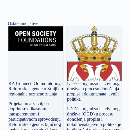
Ostale inicijative
RA Connect: Od monitoringa
Učešće organizacija civilnog
Reformske agende u Srbiji do
društva u procesu donošenja
regionalne razmene znanja
propisa i dokumenata javnih
politika
Projekat ima za cilj da
doprinese efikasnom,
Učešće organizacija civilnog
transparentnom i
društva (OCD) u procesu
participativnom sprovođenju
donošenja propisa i
Reformske agende, ključnog
dokumenata javnih politika je
mehanizma u okviru Plana
kratkoročni projekat usmeren