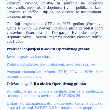
kapaciteti civilnog društva za pružanje na dokazima
zasnovanih, preporuka i doprinosa javnim politikama, kao i
kapaciteti za učešće u dijalogu sa vlastima na nacionalnom i
lokalnom nivou.
Godišnji program rada CEP-a za 2023. godinu (Operativni
grant), u okviru CEP-ovog Strateškog plana za oblast dobre
vladavine, finansirala je Delegacija Evropske unije u
Republici Srbiji u okviru Programa podrške civilnom društvu
2021-2023.
Proizvodi objavljeni u okviru Operativnog granta:
Javne rasprave vs konsultacije
Portal eKonsultacije: novi instrument, nekorišćene prilike
Program ekonomskih reformi (ERP) 2024 – 2026: Stare
reforme u novom ruhu
Održani događaji u okviru Operativnog granta:
Konsultacije javne uprave i civilnog društva o predlozima
strukturnih reformi za novi ciklus ERP 2024-26
Diskusija o transparentnosti i inkluzivnosti kreiranja politika i
propisa i sastanak WeBER 3.0 Nacionalne radne grupe