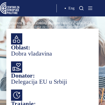
Eng
Operativni grant – Godišnji program rada CEP-a za 2023, u
okviru Strateškog plana za oblast dobre vladavine
Oblast:
Dobra vladavina
Donator:
Delegacija EU u Srbiji
Trajanje: