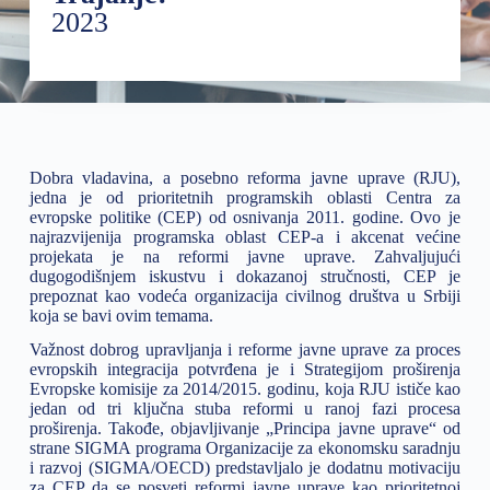
2023
Dobra vladavina, a posebno reforma javne uprave (RJU),
jedna je od prioritetnih programskih oblasti Centra za
evropske politike (CEP) od osnivanja 2011. godine. Ovo je
najrazvijenija programska oblast CEP-a i akcenat većine
projekata je na reformi javne uprave. Zahvaljujući
dugogodišnjem iskustvu i dokazanoj stručnosti, CEP je
prepoznat kao vodeća organizacija civilnog društva u Srbiji
koja se bavi ovim temama.
Važnost dobrog upravljanja i reforme javne uprave za proces
evropskih integracija potvrđena je i Strategijom proširenja
Evropske komisije za 2014/2015. godinu, koja RJU ističe kao
jedan od tri ključna stuba reformi u ranoj fazi procesa
proširenja. Takođe, objavljivanje „Principa javne uprave“ od
strane SIGMA programa Organizacije za ekonomsku saradnju
i razvoj (SIGMA/OECD) predstavljalo je dodatnu motivaciju
za CEP da se posveti reformi javne uprave kao prioritetnoj