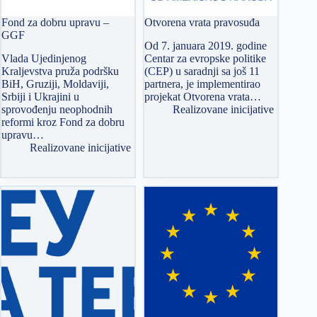
Fond za dobru upravu –
Otvorena vrata pravosuđa
GGF
Od 7. januara 2019. godine
Vlada Ujedinjenog
Centar za evropske politike
Kraljevstva pruža podršku
(CEP) u saradnji sa još 11
BiH, Gruziji, Moldaviji,
partnera, je implementirao
Srbiji i Ukrajini u
projekat Otvorena vrata…
sprovođenju neophodnih
Realizovane inicijative
reformi kroz Fond za dobru
upravu…
Realizovane inicijative