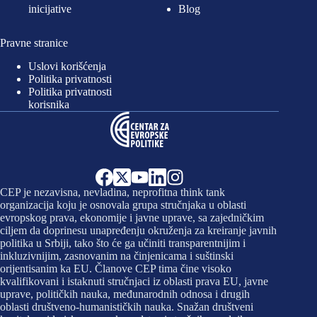
inicijative
Blog
Pravne stranice
Uslovi korišćenja
Politika privatnosti
Politika privatnosti
korisnika
CEP je nezavisna, nevladina, neprofitna think tank
organizacija koju je osnovala grupa stručnjaka u oblasti
evropskog prava, ekonomije i javne uprave, sa zajedničkim
ciljem da doprinesu unapređenju okruženja za kreiranje javnih
politika u Srbiji, tako što će ga učiniti transparentnijim i
inkluzivnijim, zasnovanim na činjenicama i suštinski
orijentisanim ka EU. Članove CEP tima čine visoko
kvalifikovani i istaknuti stručnjaci iz oblasti prava EU, javne
uprave, političkih nauka, međunarodnih odnosa i drugih
oblasti društveno-humanističkih nauka. Snažan društveni