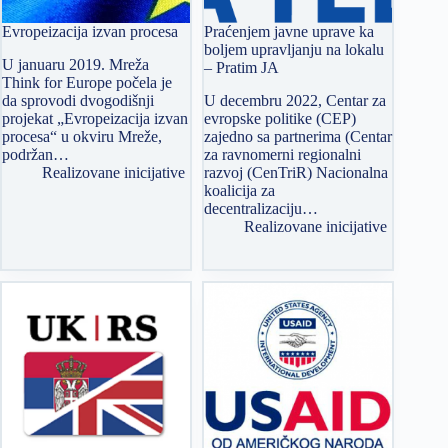
Evropeizacija izvan procesa
Praćenjem javne uprave ka
boljem upravljanju na lokalu
U januaru 2019. Mreža
– Pratim JA
Think for Europe počela je
da sprovodi dvogodišnji
U decembru 2022, Centar za
projekat „Evropeizacija izvan
evropske politike (CEP)
procesa“ u okviru Mreže,
zajedno sa partnerima (Centar
podržan…
za ravnomerni regionalni
Realizovane inicijative
razvoj (CenTriR) Nacionalna
koalicija za
decentralizaciju…
Realizovane inicijative