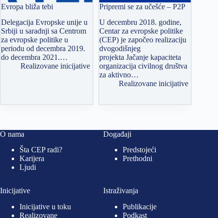
Evropa bliža tebi
Pripremi se za učešće – P2P
Delegacija Evropske unije u
U decembru 2018. godine,
Srbiji u saradnji sa Centrom
Centar za evropske politike
za evropske politike u
(CEP) je započeo realizaciju
periodu od decembra 2019.
dvogodišnjeg
do decembra 2021.…
projekta Jačanje kapaciteta
Realizovane inicijative
organizacija civilnog društva
za aktivno…
Realizovane inicijative
O nama
Događaji
Šta CEP radi?
Predstojeći
Karijera
Prethodni
Ljudi
Inicijative
Istraživanja
Inicijative u toku
Publikacije
Realizovane
Podkast