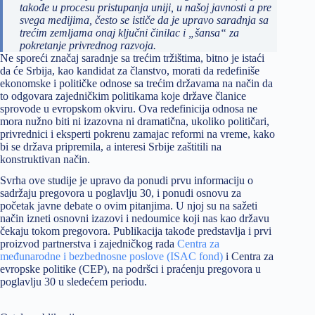
takođe u procesu pristupanja uniji, u našoj javnosti a pre
svega medijima, često se ističe da je upravo saradnja sa
trećim zemljama onaj ključni činilac i „šansa“ za
pokretanje privrednog razvoja.
Ne sporeći značaj saradnje sa trećim tržištima, bitno je istaći
da će Srbija, kao kandidat za članstvo, morati da redefiniše
ekonomske i političke odnose sa trećim državama na način da
to odgovara zajedničkim politikama koje države članice
sprovode u evropskom okviru. Ova redefinicija odnosa ne
mora nužno biti ni izazovna ni dramatična, ukoliko političari,
privrednici i eksperti pokrenu zamajac reformi na vreme, kako
bi se država pripremila, a interesi Srbije zaštitili na
konstruktivan način.
Svrha ove studije je upravo da ponudi prvu informaciju o
sadržaju pregovora u poglavlju 30, i ponudi osnovu za
početak javne debate o ovim pitanjima. U njoj su na sažeti
način izneti osnovni izazovi i nedoumice koji nas kao državu
čekaju tokom pregovora. Publikacija takođe predstavlja i prvi
proizvod partnerstva i zajedničkog rada
Centra za
međunarodne i bezbednosne poslove (ISAC fond)
i Centra za
evropske politike (CEP), na podršci i praćenju pregovora u
poglavlju 30 u sledećem periodu.