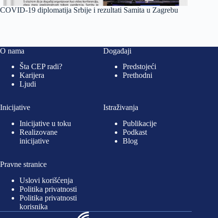
COVID-19 diplomatija Srbije i rezultati Samita u Zagrebu
O nama
Događaji
Šta CEP radi?
Predstojeći
Karijera
Prethodni
Ljudi
Inicijative
Istraživanja
Inicijative u toku
Publikacije
Realizovane
Podkast
inicijative
Blog
Pravne stranice
Uslovi korišćenja
Politika privatnosti
Politika privatnosti
korisnika