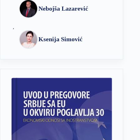
Nebojša Lazarević
,
Ksenija Simović