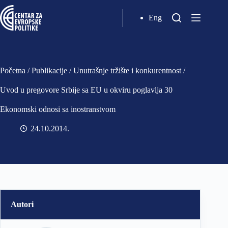
Eng
Početna
/
Publikacije
/
Unutrašnje tržište i konkurentnost
/
Uvod u pregovore Srbije sa EU u okviru poglavlja 30
Ekonomski odnosi sa inostranstvom
24.10.2014
Autori