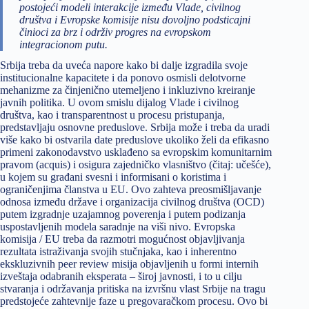
postojeći modeli interakcije između Vlade, civilnog
društva i Evropske komisije nisu dovoljno podsticajni
činioci za brz i održiv progres na evropskom
integracionom putu.
Srbija treba da uveća napore kako bi dalje izgradila svoje
institucionalne kapacitete i da ponovo osmisli delotvorne
mehanizme za činjenično utemeljeno i inkluzivno kreiranje
javnih politika. U ovom smislu dijalog Vlade i civilnog
društva, kao i transparentnost u procesu pristupanja,
predstavljaju osnovne preduslove. Srbija može i treba da uradi
više kako bi ostvarila date preduslove ukoliko želi da efikasno
primeni zakonodavstvo usklađeno sa evropskim komunitarnim
pravom (acquis) i osigura zajedničko vlasništvo (čitaj: učešće),
u kojem su građani svesni i informisani o koristima i
ograničenjima članstva u EU. Ovo zahteva preosmišljavanje
odnosa između države i organizacija civilnog društva (OCD)
putem izgradnje uzajamnog poverenja i putem podizanja
uspostavljenih modela saradnje na viši nivo. Evropska
komisija / EU treba da razmotri mogućnost objavljivanja
rezultata istraživanja svojih stučnjaka, kao i inherentno
ekskluzivnih peer review misija objavljenih u formi internih
izveštaja odabranih eksperata – široj javnosti, i to u cilju
stvaranja i održavanja pritiska na izvršnu vlast Srbije na tragu
predstojeće zahtevnije faze u pregovaračkom procesu. Ovo bi