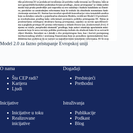
Model 2.0 za fazno pristupanje Evropskoj uniji
O nama
Događaji
Šta CEP radi?
Predstojeći
Karijera
Prethodni
Ljudi
Inicijative
Istraživanja
Inicijative u toku
Publikacije
Realizovane
Podkast
inicijative
Blog