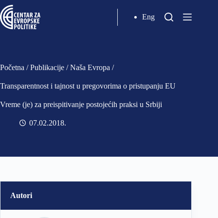
Eng
Početna
/
Publikacije
/
Naša Evropa
/
Transparentnost i tajnost u pregovorima o pristupanju EU
Vreme (je) za preispitivanje postojećih praksi u Srbiji
07.02.2018
Autori