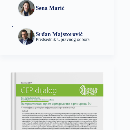
Sena Marić
,
Srđan Majstorović
Predsednik Upravnog odbora