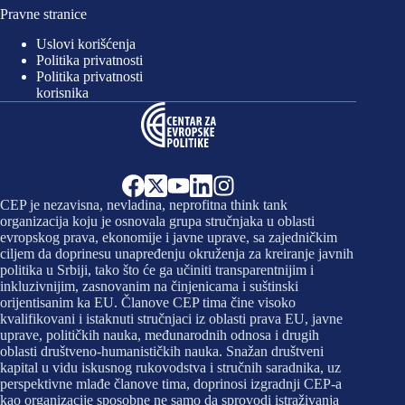
Pravne stranice
Uslovi korišćenja
Politika privatnosti
Politika privatnosti
korisnika
CEP je nezavisna, nevladina, neprofitna think tank
organizacija koju je osnovala grupa stručnjaka u oblasti
evropskog prava, ekonomije i javne uprave, sa zajedničkim
ciljem da doprinesu unapređenju okruženja za kreiranje javnih
politika u Srbiji, tako što će ga učiniti transparentnijim i
inkluzivnijim, zasnovanim na činjenicama i suštinski
orijentisanim ka EU. Članove CEP tima čine visoko
kvalifikovani i istaknuti stručnjaci iz oblasti prava EU, javne
uprave, političkih nauka, međunarodnih odnosa i drugih
oblasti društveno-humanističkih nauka. Snažan društveni
kapital u vidu iskusnog rukovodstva i stručnih saradnika, uz
perspektivne mlađe članove tima, doprinosi izgradnji CEP-a
kao organizacije sposobne ne samo da sprovodi istraživanja