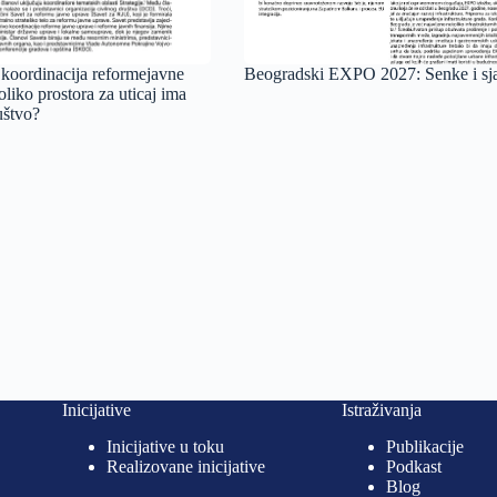
 koordinacija reformejavne
Beogradski EXPO 2027: Senke i sj
liko prostora za uticaj ima
uštvo?
Inicijative
Istraživanja
Inicijative u toku
Publikacije
Realizovane inicijative
Podkast
Blog