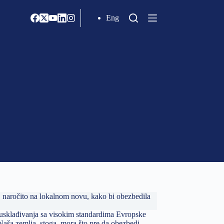
Eng
ne, naročito na lokalnom novu, kako bi obezbedila
 i usklađivanja sa visokim standardima Evropske
 Naša zemlja, stoga, mora što pre da obezbedi