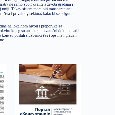
erativ ne samo zbog kvaliteta života građana i
uniji. Takav sistem mora biti transparentan i
uštva i privatnog sektora, kako bi se osiguralo
redine na lokalnom nivou i preporuke za
 okviru kojeg su analizirani zvanični dokumenati i
oje su poslali službenici (92) opštine i grada i
ine.