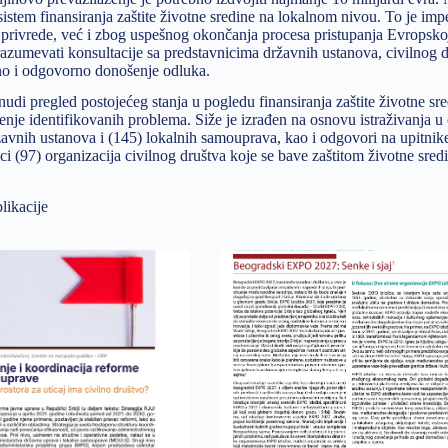
sistem finansiranja zaštite životne sredine na lokalnom nivou. To je imp
 privrede, već i zbog uspešnog okončanja procesa pristupanja Evropskoj 
zumevati konsultacije sa predstavnicima državnih ustanova, civilnog dr
no i odgovorno donošenje odluka.
nudi pregled postojećeg stanja u pogledu finansiranja zaštite životne s
enje identifikovanih problema. Siže je izrađen na osnovu istraživanja u
avnih ustanova i (145) lokalnih samouprava, kao i odgovori na upitnike k
ci (97) organizacija civilnog društva koje se bave zaštitom životne sred
likacije