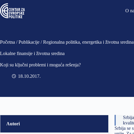
O n
Početna
/
Publikacije
/
Regionalna politika, energetika i životna sredina
Lokalne finansije i životna sredina
Koji su ključni problemi i moguća rešenja?
18.10.2017
Srbij
kvali
Autori
Srbija se 
unije. Za 