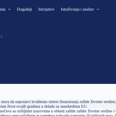
ama
Događaji
Inicijative
Istraživanja i analize
/
a mora da uspostavi kvalitetan sistem finansiranja zaštite životne sredi
tetan život svojih građana u skladu sa standardima EU.
suočava sa ozbiljnim izazovima u oblasti zaštite zaštite životne sredine
njihovo prevazilaženje je potrebno izdvojiti najmanje 10 milijardi evra.