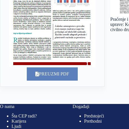
Praćenje i
uprave: Ko
civilno dr
PREUZMI PDF
O nama
Događaji
Šta CEP radi?
Predstojeći
Karijera
Prethodni
Ljudi