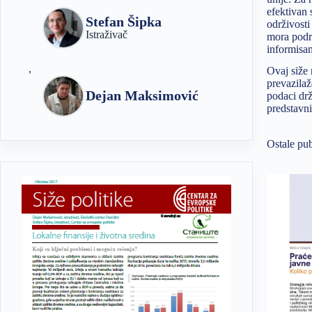
efektivan 
Stefan Šipka
održivosti
Istraživač
mora podra
informisa
,
Ovaj siže 
prevazilaž
Dejan Maksimović
podaci drž
predstavni
Ostale pub