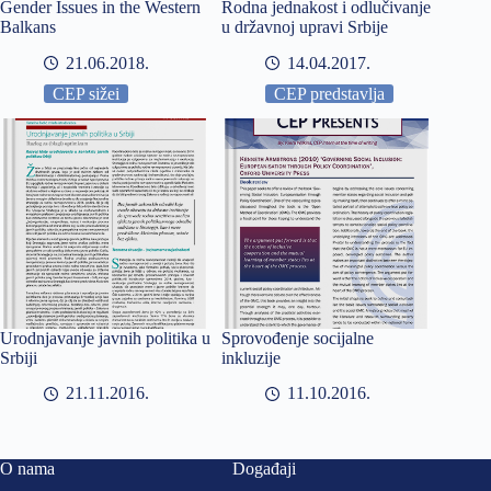
Gender Issues in the Western
Rodna jednakost i odlučivanje
Balkans
u državnoj upravi Srbije
21.06.2018
14.04.2017
CEP sižei
CEP predstavlja
Urodnjavanje javnih politika u
Sprovođenje socijalne
Srbiji
inkluzije
21.11.2016
11.10.2016
O nama
Događaji