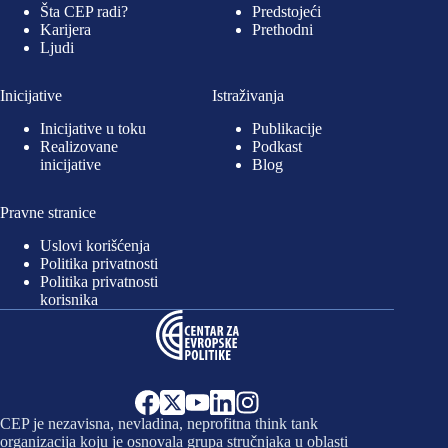
Šta CEP radi?
Predstojeći
Karijera
Prethodni
Ljudi
Inicijative
Istraživanja
Inicijative u toku
Publikacije
Realizovane
Podkast
inicijative
Blog
Pravne stranice
Uslovi korišćenja
Politika privatnosti
Politika privatnosti
korisnika
CEP je nezavisna, nevladina, neprofitna think tank
organizacija koju je osnovala grupa stručnjaka u oblasti