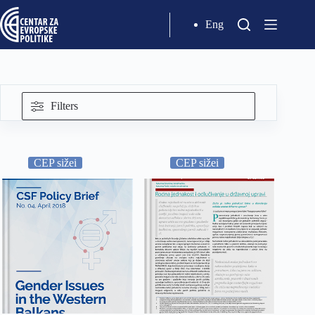
Eng
Filters
CEP sižei
CEP sižei