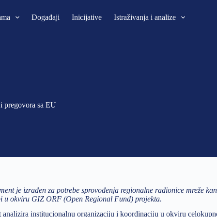
ama
Događaji
Inicijative
Istraživanja i analize
a i pregovora sa EU
ent je izrađen za potrebe sprovođenja regionalne radionice mreže kanc
i u okviru GIZ ORF (Open Regional Fund) projekta.
nalizira institucionalnu organizaciju i koordinaciju u okviru celokupn