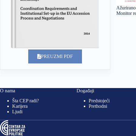
Ažuriranо
Monitor r
PREUZMI PDF
O nama
Događaji
Šta CEP radi?
Predstojeći
Karijera
Prethodni
Ljudi