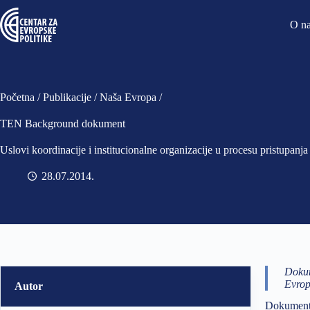
O n
Početna
/
Publikacije
/
Naša Evropa
/
TEN Background dokument
Uslovi koordinacije i institucionalne organizacije u procesu pristupanj
28.07.2014
Dokum
Evrop
Autor
Dokument a