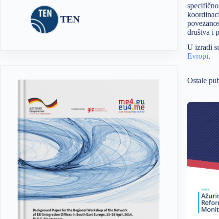
specifično
koordinaci
TEN
povezanost
društva i 
U izradi s
Evropi
.
Ostale pub