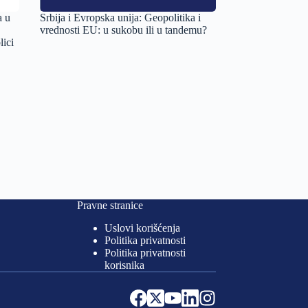
a u
Srbija i Evropska unija: Geopolitika i
vrednosti EU: u sukobu ili u tandemu?
lici
Pravne stranice
Uslovi korišćenja
Politika privatnosti
Politika privatnosti
korisnika