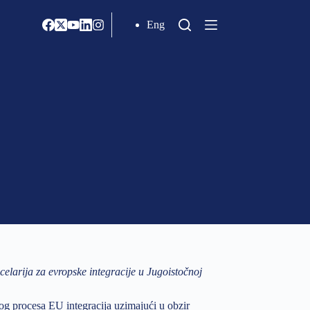
Eng
elarija za evropske integracije u Jugoistočnoj
og procesa EU integracija uzimajući u obzir