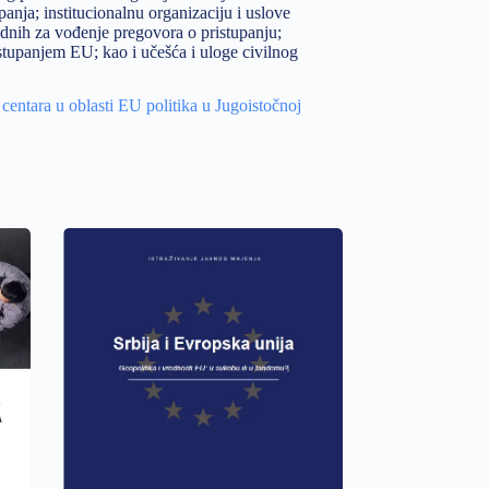
panja; institucionalnu organizaciju i uslove
odnih za vođenje pregovora o pristupanju;
istupanjem EU; kao i učešća i uloge civilnog
centara u oblasti EU politika u Jugoistočnoj