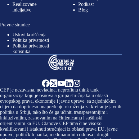
Realizovane
Podkast
inicijative
Blog
Pravne stranice
Uslovi korišćenja
Politika privatnosti
Politika privatnosti
korisnika
CEP je nezavisna, nevladina, neprofitna think tank
organizacija koju je osnovala grupa stručnjaka u oblasti
evropskog prava, ekonomije i javne uprave, sa zajedničkim
ciljem da doprinesu unapređenju okruženja za kreiranje javnih
politika u Srbiji, tako što će ga učiniti transparentnijim i
inkluzivnijim, zasnovanim na činjenicama i suštinski
orijentisanim ka EU. Članove CEP tima čine visoko
kvalifikovani i istaknuti stručnjaci iz oblasti prava EU, javne
uprave, političkih nauka, međunarodnih odnosa i drugih