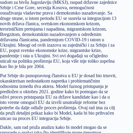
sudom za bivšu Jugoslaviju (MKSJ), raspad državne zajednice
Srbije i Crne Gore, secesija Kosova, ne­mogućnost
osnaživanja vladavine prava i demokratsko nazadovanje. Sa
druge strane, u istom periodu EU se susrela sa integracijom 13
novih država članica, svetskom ekon­omskom krizom,
terorističkim pretnjama i napadima, migrantskom krizom,
Bregzitom, demokratskim nazadovanjem u određenim
državama članicama, pandemijom COVID-19 i ratom u
Ukrajini. Mnogi od ovih izazova su zajednički i za Srbiju i za
EU, poput svetske ekonomske krize, migrantske krize,
pandemije i rata u Ukrajini. Svi ovi događaji su oči­gledno
uticali na politiku proširenja EU, koja više nije toliko uspešna
kao što je bila pre 2004.
Put Srbije do punopravnog članstva u EU je dosad bio trnovit,
okarakterisan nedostatkom na­pretka i problematičnim
odnosima između dva aktera. Model faznog pristupanja je
predložen u oktobru 2021. godine kako bi pomogao da se
oživi proces pristupanja EU za države kandidate kao i da u
isto vreme omogući EU da izvrši unutrašnje reforme bez
potrebe da dalje odlaže proces proširenja. Ovaj rad ima za cilj
da pruži detaljni prikaz kako bi Model, kada bi bio prihvaćen
uticao na proces EU integracija Srbije.
Dakle, sam rad pruža analizu kako bi model mogao da se
sprove­de u praksi tako što identifikuje mane trenutnog