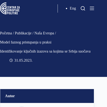
Eng
Početna
/
Publikacije
/
Naša Evropa
/
Model faznog pristupanja u praksi
Identifikovanje ključnih izazova sa kojima se Srbija suočava
31.05.2023
Autor