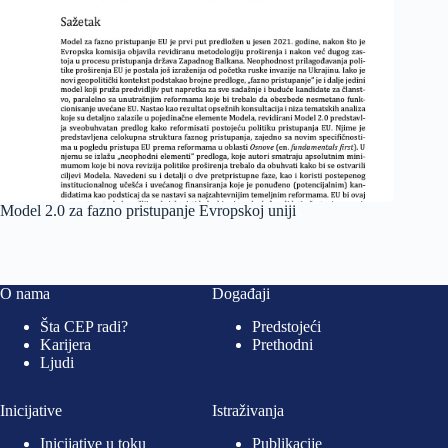
Model 2.0 za fazno pristupanje Evropskoj uniji
O nama
Događaji
Šta CEP radi?
Predstojeći
Karijera
Prethodni
Ljudi
Inicijative
Istraživanja
Inicijative u toku
Publikacije