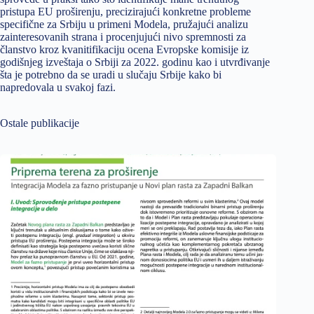
pristupa EU proširenju, precizirajući konkretne probleme
specifične za Srbiju u primeni Modela, pružajući analizu
zainteresovanih strana i pro­cenjujući nivo spremnosti za
članstvo kroz kvanitifikaciju ocena Evropske komisije iz
godišnjeg izveštaja o Srbiji za 2022. godinu kao i utvrđivanje
šta je potrebno da se uradi u slučaju Srbije kako bi
napredovala u svakoj fazi.
Ostale publikacije