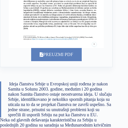
PREUZMI PDF
Ideja članstva Srbije u Evropskoj uniji rođena je nakon
Samita u Solunu 2003. godine, međutim i 20 godina
nakon Samita članstvo ostaje neostvarena ideja. U slučaju
Srbije, identifikovano je nekoliko spornih pitanja koja su
uticala na to da se projekat članstva ne završi uspešno. Sa
jedne strane, prisutni su unutrašnji problemi koji su
sprečili ili usporili Srbiju na put ka članstvu u EU.
Neka od glavnih dešavanja karakteristična za Srbiju u
poslednjih 20 godina su saradnja sa Međunarodnim krivičnim