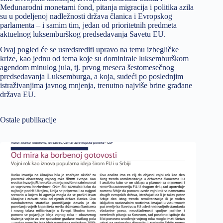
Međunarodni monetarni fond, pitanja migracija i politika azila
su u podeljenoj nadležnosti država članica i Evropskog
parlamenta – i samim tim, jedan od prioritetnih predmeta
aktuelnog luksemburškog predsedavanja Savetu EU.
Ovaj pogled će se usredsrediti upravo na temu izbegličke
krize, kao jednu od tema koje su dominirale luksemburškom
agendom minulog jula, tj. prvog meseca šestomesečnog
predsedavanja Luksemburga, a koja, sudeći po poslednjim
istraživanjima javnog mnjenja, trenutno najviše brine građane
država EU.
Ostale publikacije