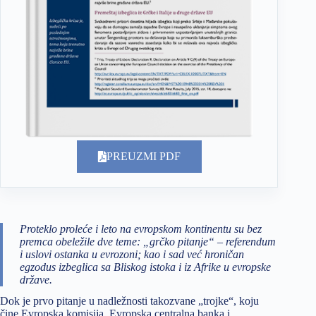
PREUZMI PDF
Proteklo proleće i leto na evropskom kontinentu su bez
premca obeležile dve teme: „grčko pitanje“ – referendum
i uslovi ostanka u evrozoni; kao i sad već hroničan
egzodus izbeglica sa Bliskog istoka i iz Afrike u evropske
države.
Dok je prvo pitanje u nadležnosti takozvane „trojke“, koju
čine Evropska komisija, Evropska centralna banka i