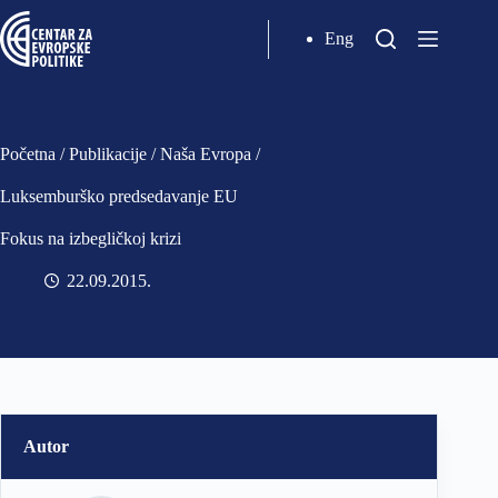
Eng
Početna
/
Publikacije
/
Naša Evropa
/
Luksemburško predsedavanje EU
Fokus na izbegličkoj krizi
22.09.2015
Autor