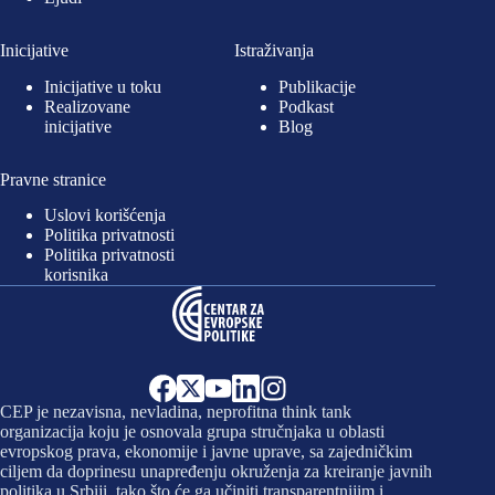
Inicijative
Istraživanja
Inicijative u toku
Publikacije
Realizovane
Podkast
inicijative
Blog
Pravne stranice
Uslovi korišćenja
Politika privatnosti
Politika privatnosti
korisnika
CEP je nezavisna, nevladina, neprofitna think tank
organizacija koju je osnovala grupa stručnjaka u oblasti
evropskog prava, ekonomije i javne uprave, sa zajedničkim
ciljem da doprinesu unapređenju okruženja za kreiranje javnih
politika u Srbiji, tako što će ga učiniti transparentnijim i