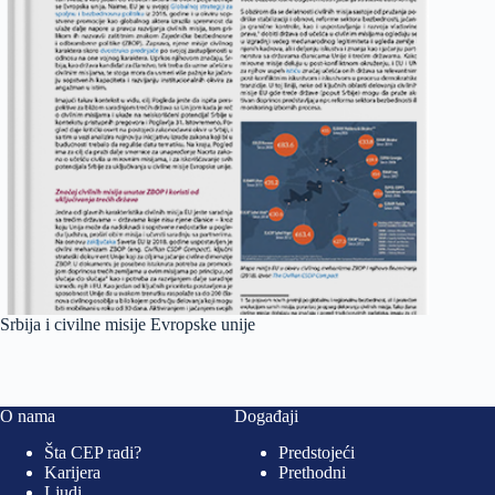
Srbija i civilne misije Evropske unije
O nama
Događaji
Šta CEP radi?
Predstojeći
Karijera
Prethodni
Ljudi