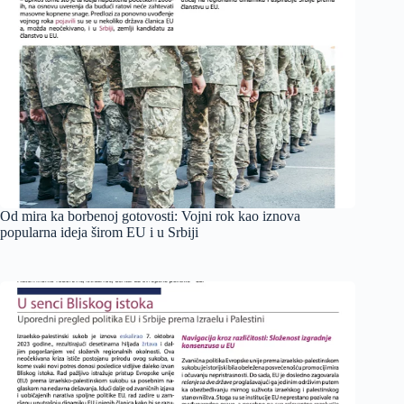
Od mira ka borbenoj gotovosti: Vojni rok kao iznova
popularna ideja širom EU i u Srbiji