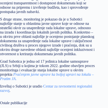
ocenjeni transparentnost i dostupnost dokumenata koji se
odnose na pripremu i izvršenje budžeta, kao i sprovođenje
postupaka javnih nabavki.
S druge strane, monitoring je pokazao da je u Subotici
najlošije stanje u oblastima javne uprave koje se odnose na
strateški okvir za unapređenje rada lokalne uprave, odnosno
na izradu i koordinaciju lokalnih javnih politika. Konkretno –
u okviru prve oblasti najlošije je ocenjeno postojanje planskog
dokumenta za unapređenje rada lokalne uprave i uključenost
civilnog društva u proces njegove izrade i praćenja, dok su u
okviru druge navedene oblasti najlošije ocenjeni inkluzivnost i
otvorenost u kreiranju dokumenata javnih politika.
Grad Subotica je jedna od 17 jedinica lokalne samouprave
(JLS) u Srbiji u kojima je tokom 2022. godine obavljen proces
monitoringa i evaluacije stanja lokalne uprave u okviru
projekta
Praćenjem javne uprave ka boljoj upravi na lokalu –
Pratim JA.
Izveštaj o Subotici je uradio
Centar za ravnomerni regionalni
razvoj
.
Ostale publikacije