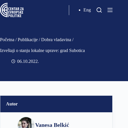
Eng
Početna
/
Publikacije
/
Dobra vladavina
/
Izveštaji o stanju lokalne uprave: grad Subotica
06.10.2022
Autor
Vanesa Belkić