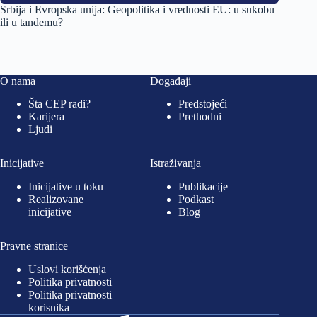
Srbija i Evropska unija: Geopolitika i vrednosti EU: u sukobu
ili u tandemu?
O nama
Događaji
Šta CEP radi?
Predstojeći
Karijera
Prethodni
Ljudi
Inicijative
Istraživanja
Inicijative u toku
Publikacije
Realizovane
Podkast
inicijative
Blog
Pravne stranice
Uslovi korišćenja
Politika privatnosti
Politika privatnosti
korisnika