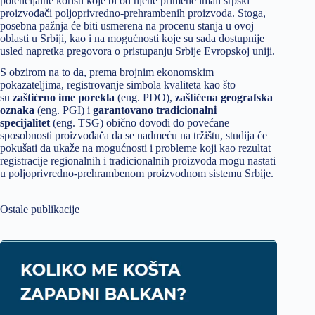
potencijalne koristi koje bi od njene primene imali srpski
proizvođači poljoprivredno-prehrambenih proizvoda. Stoga,
posebna pažnja će biti usmerena na procenu stanja u ovoj
oblasti u Srbiji, kao i na mogućnosti koje su sada dostupnije
usled napretka pregovora o pristupanju Srbije Evropskoj uniji.
S obzirom na to da, prema brojnim ekonomskim
pokazateljima, registrovanje simbola kvaliteta kao što
su
zaštićeno ime porekla
(eng. PDO),
zaštićena geografska
oznaka
(eng. PGI) i
garantovano tradicionalni
specijalitet
(eng. TSG) obično dovodi do povećane
sposobnosti proizvođača da se nadmeću na tržištu, studija će
pokušati da ukaže na mogućnosti i probleme koji kao rezultat
registracije regionalnih i tradicionalnih proizvoda mogu nastati
u poljoprivredno-prehrambenom proizvodnom sistemu Srbije.
Ostale publikacije