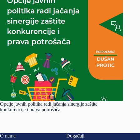
Opcije javnih politika radi jačanja sinergije zaštite
konkurencije i prava potrošača
O nama
Događaji