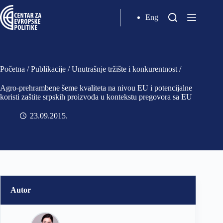
Eng
Početna
/
Publikacije
/
Unutrašnje tržište i konkurentnost
/
Agro-prehrambene šeme kvaliteta na nivou EU i potencijalne
koristi zaštite srpskih proizvoda u kontekstu pregovora sa EU
23.09.2015
Autor