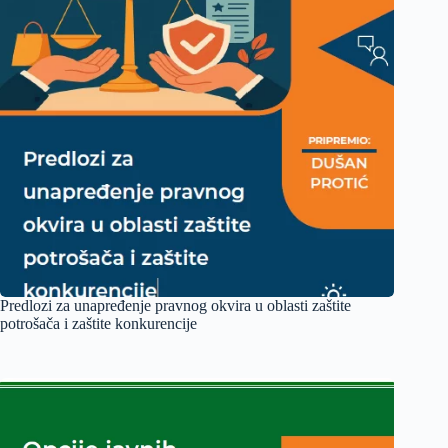
Predlozi za unapređenje pravnog okvira u oblasti zaštite
potrošača i zaštite konkurencije