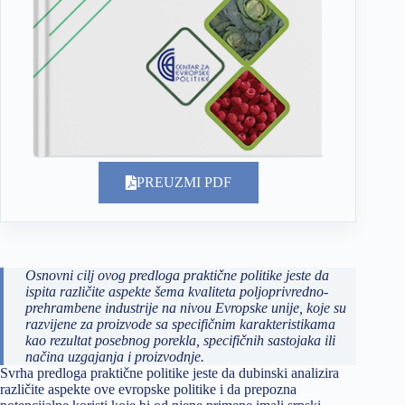
PREUZMI PDF
Osnovni cilj ovog predloga praktične politike jeste da
ispita različite aspekte šema kvaliteta poljoprivredno-
prehrambene industrije na nivou Evropske unije, koje su
razvijene za proizvode sa specifičnim karakteristikama
kao rezultat posebnog porekla, specifičnih sastojaka ili
načina uzgajanja i proizvodnje.
Svrha predloga praktične politike jeste da dubinski analizira
različite aspekte ove evropske politike i da prepozna