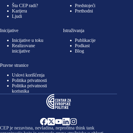
Šta CEP radi?
Predstojeći
Karijera
Prethodni
Ljudi
Inicijative
Istraživanja
Inicijative u toku
Publikacije
Realizovane
Podkast
inicijative
Blog
Pravne stranice
Uslovi korišćenja
Politika privatnosti
Politika privatnosti
korisnika
CEP je nezavisna, nevladina, neprofitna think tank