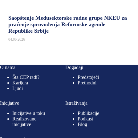
Saopštenje Međusektorske radne grupe NKEU za
praćenje sprovođenja Reformske agende
Republike Srbije
04.06.2026
O nama
Događaji
Šta CEP radi?
Predstojeći
Karijera
Prethodni
Ljudi
Inicijative
Istraživanja
Inicijative u toku
Publikacije
Realizovane
Podkast
inicijative
Blog