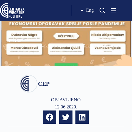
Eng
Vesti
Ekonomski oporavak posle pandemije težak i dug, ali moguć
CEP
OBJAVLJENO
12.06.2020.