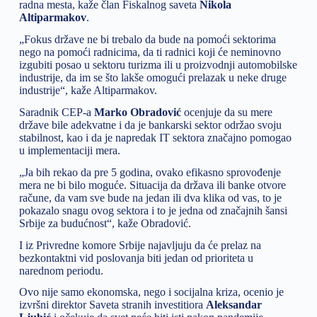
radna mesta, kaže član Fiskalnog saveta
Nikola
Altiparmakov
.
„Fokus države ne bi trebalo da bude na pomoći sektorima
nego na pomoći radnicima, da ti radnici koji će neminovno
izgubiti posao u sektoru turizma ili u proizvodnji automobilske
industrije, da im se što lakše omogući prelazak u neke druge
industrije“, kaže Altiparmakov.
Saradnik CEP-a
Marko Obradović
ocenjuje da su mere
države bile adekvatne i da je bankarski sektor održao svoju
stabilnost, kao i da je napredak IT sektora značajno pomogao
u implementaciji mera.
„Ja bih rekao da pre 5 godina, ovako efikasno sprovođenje
mera ne bi bilo moguće. Situacija da država ili banke otvore
račune, da vam sve bude na jedan ili dva klika od vas, to je
pokazalo snagu ovog sektora i to je jedna od značajnih šansi
Srbije za budućnost“, kaže Obradović.
I iz Privredne komore Srbije najavljuju da će prelaz na
bezkontaktni vid poslovanja biti jedan od prioriteta u
narednom periodu.
Ovo nije samo ekonomska, nego i socijalna kriza, ocenio je
izvršni direktor Saveta stranih investitiora
Aleksandar