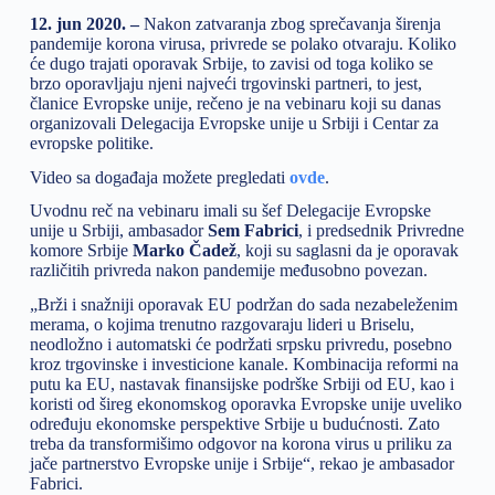
12. jun 2020. –
Nakon zatvaranja zbog sprečavanja širenja
pandemije korona virusa, privrede se polako otvaraju. Koliko
će dugo trajati oporavak Srbije, to zavisi od toga koliko se
brzo oporavljaju njeni najveći trgovinski partneri, to jest,
članice Evropske unije, rečeno je na vebinaru koji su danas
organizovali Delegacija Evropske unije u Srbiji i Centar za
evropske politike.
Video sa događaja možete pregledati
ovde
.
Uvodnu reč na vebinaru imali su šef Delegacije Evropske
unije u Srbiji, ambasador
Sem Fabrici
, i predsednik Privredne
komore Srbije
Marko Čadež
, koji su saglasni da je oporavak
različitih privreda nakon pandemije međusobno povezan.
„Brži i snažniji oporavak EU podržan do sada nezabeleženim
merama, o kojima trenutno razgovaraju lideri u Briselu,
neodložno i automatski će podržati srpsku privredu, posebno
kroz trgovinske i investicione kanale. Kombinacija reformi na
putu ka EU, nastavak finansijske podrške Srbiji od EU, kao i
koristi od šireg ekonomskog oporavka Evropske unije uveliko
određuju ekonomske perspektive Srbije u budućnosti. Zato
treba da transformišimo odgovor na korona virus u priliku za
jače partnerstvo Evropske unije i Srbije“, rekao je ambasador
Fabrici.