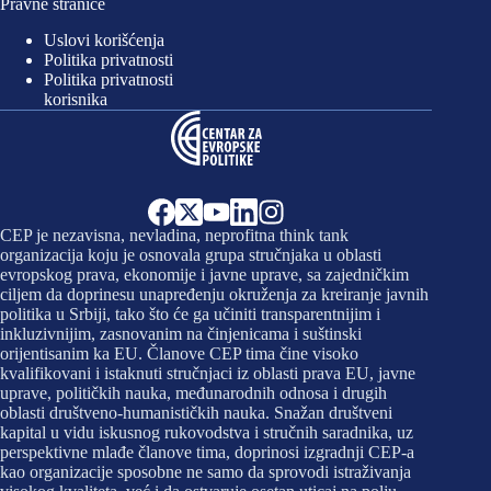
Pravne stranice
Uslovi korišćenja
Politika privatnosti
Politika privatnosti
korisnika
CEP je nezavisna, nevladina, neprofitna think tank
organizacija koju je osnovala grupa stručnjaka u oblasti
evropskog prava, ekonomije i javne uprave, sa zajedničkim
ciljem da doprinesu unapređenju okruženja za kreiranje javnih
politika u Srbiji, tako što će ga učiniti transparentnijim i
inkluzivnijim, zasnovanim na činjenicama i suštinski
orijentisanim ka EU. Članove CEP tima čine visoko
kvalifikovani i istaknuti stručnjaci iz oblasti prava EU, javne
uprave, političkih nauka, međunarodnih odnosa i drugih
oblasti društveno-humanističkih nauka. Snažan društveni
kapital u vidu iskusnog rukovodstva i stručnih saradnika, uz
perspektivne mlađe članove tima, doprinosi izgradnji CEP-a
kao organizacije sposobne ne samo da sprovodi istraživanja