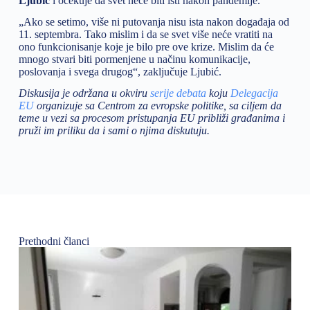
Ljubić
i očekuje da svet neće biti isti nakon pandemije.
„Ako se setimo, više ni putovanja nisu ista nakon događaja od
11. septembra. Tako mislim i da se svet više neće vratiti na
ono funkcionisanje koje je bilo pre ove krize. Mislim da će
mnogo stvari biti pormenjene u načinu komunikacije,
poslovanja i svega drugog“, zaključuje Ljubić.
Diskusija je održana u okviru
serije debata
koju
Delegacija
EU
organizuje sa Centrom za evropske politike, sa ciljem da
teme u vezi sa procesom pristupanja EU približi građanima i
pruži im priliku da i sami o njima diskutuju.
Prethodni članci