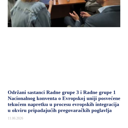
Održani sastanci Radne grupe 3 i Radne grupe 1
Nacionalnog konventa o Evropskoj uniji posvećene
tekućem napretku u procesu evropskih integracija
u okviru pripadajućih pregovaračkih poglavlja
11.06.2026