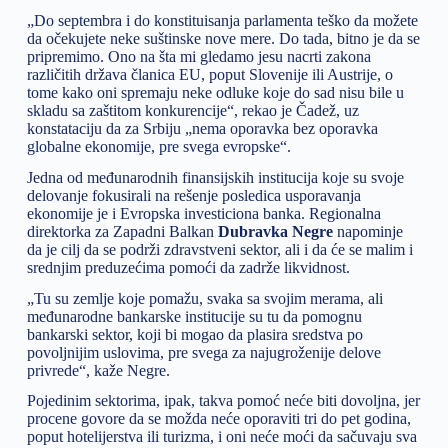
„Do septembra i do konstituisanja parlamenta teško da možete
da očekujete neke suštinske nove mere. Do tada, bitno je da se
pripremimo. Ono na šta mi gledamo jesu nacrti zakona
različitih država članica EU, poput Slovenije ili Austrije, o
tome kako oni spremaju neke odluke koje do sad nisu bile u
skladu sa zaštitom konkurencije“, rekao je Čadež, uz
konstataciju da za Srbiju „nema oporavka bez oporavka
globalne ekonomije, pre svega evropske“.
Jedna od međunarodnih finansijskih institucija koje su svoje
delovanje fokusirali na rešenje posledica usporavanja
ekonomije je i Evropska investiciona banka. Regionalna
direktorka za Zapadni Balkan
Dubravka Negre
napominje
da je cilj da se podrži zdravstveni sektor, ali i da će se malim i
srednjim preduzećima pomoći da zadrže likvidnost.
„Tu su zemlje koje pomažu, svaka sa svojim merama, ali
međunarodne bankarske institucije su tu da pomognu
bankarski sektor, koji bi mogao da plasira sredstva po
povoljnijim uslovima, pre svega za najugroženije delove
privrede“, kaže Negre.
Pojedinim sektorima, ipak, takva pomoć neće biti dovoljna, jer
procene govore da se možda neće oporaviti tri do pet godina,
poput hotelijerstva ili turizma, i oni neće moći da sačuvaju sva