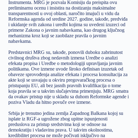
Instrumenta. MRG je pozvala Komisiju da preispita ovu
preliminarnu ocenu i insistira na dostizanju maksimalne
transparentnosti u ovoj oblasti, naročito imajući u vidu da
Reformska agenda od sredine 2027. godine, takođe, predviđa
i ukidanje svih zakona i uredbi kojima su uvedeni izuzeci od
primene Zakona o javnim nabavkama, kao drugog ključnog
mehanizma kroz koji se zaobilaze pravila o javnim
nabavkama.
Predstavnici MRG su, takođe, ponovili duboku zabrinutost
civilnog društva zbog nedavnih izmena Uredbe o analizi
efekata propisa i Uredbe o metodologiji upravljanja javnim
politikama. Ove izmene uvode široko definisan izuzetak od
obaveze sprovođenja analize efekata i procesa konsultacija za
akte koji se usvajaju u okviru pregovaračkog procesa o
pristupanju EU, ali bez jasnih pravnih kvalifikacija o tome
koja pravila se u takvim slučajevima primenjuju. MRG smatra
da ovakav pristup nije u skladu sa duhom Reformske agende i
poziva Vladu da hitno povuče ove izmene.
Srbija je trenutno jedina zemlja Zapadnog Balkana kojoj su
isplate iz RGF-a ugrožene zbog upitne ispunjenosti
preduslova za pristup sredstvima koji se odnose na
demokratiju i vladavinu prava. U takvim okolnostima,
kredibilitet procesa ne može počivati isključivo na