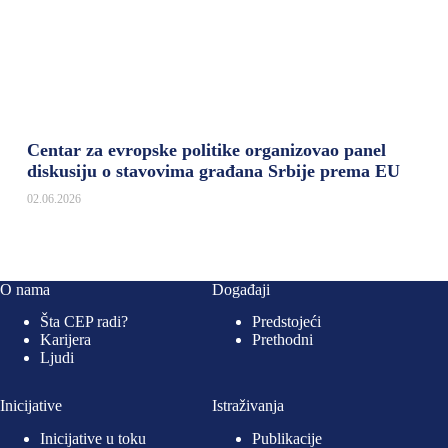
Centar za evropske politike organizovao panel
diskusiju o stavovima građana Srbije prema EU
02.06.2026
O nama
Događaji
Šta CEP radi?
Predstojeći
Karijera
Prethodni
Ljudi
Inicijative
Istraživanja
Inicijative u toku
Publikacije