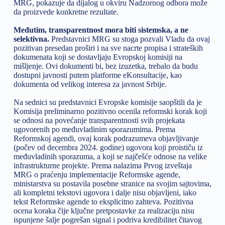
MRG, pokazuje da dijalog u okviru Nadzornog odbora može
da proizvede konkretne rezultate.
Međutim, transparentnost mora biti sistemska, a ne
selektivna.
Predstavnici MRG su stoga pozvali Vladu da ovaj
pozitivan presedan proširi i na sve nacrte propisa i strateških
dokumenata koji se dostavljaju Evropskoj komisiji na
mišljenje. Ovi dokumenti bi, bez izuzetka, trebalo da budu
dostupni javnosti putem platforme eKonsultacije, kao
dokumenta od velikog interesa za javnost Srbije.
Na sednici su predstavnici Evropske komisije saopštili da je
Komisija preliminarno pozitivno ocenila reformski korak koji
se odnosi na povećanje transparentnosti svih projekata
ugovorenih po međuvladinim sporazumima. Prema
Reformskoj agendi, ovaj korak podrazumeva objavljivanje
(počev od decembra 2024. godine) ugovora koji proističu iz
međuvladinih sporazuma, a koji se najčešće odnose na velike
infrastrukturne projekte. Prema nalazima Prvog izveštaja
MRG o praćenju implementacije Reformske agende,
ministarstva su postavila posebne stranice na svojim sajtovima,
ali kompletni tekstovi ugovora i dalje nisu objavljeni, iako
tekst Reformske agende to eksplicitno zahteva. Pozitivna
ocena koraka čije ključne pretpostavke za realizaciju nisu
ispunjene šalje pogrešan signal i podriva kredibilitet čitavog