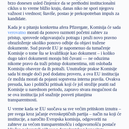
brzo donesen usled činjenice da se prethodni institucionalni
ciklus u to vreme bližio kraju, danas niko ne spori njegovu
važnost i vrednost; štaviše, postao je prekopotreban impuls za
kandidate.
Kada je u pitanju konkretna afera Pfizergate, Komisija će sada
verovatno
morati da ponovo razmotri početni zahtev za
pristup, sprovede odgovarajuću potragu i pruži novo pravno
obrazloženje ukoliko ponovo odbije da objavi tražene
dokumente. Sud pravde EU je napomenuo da tumačenje
Komisije o tome šta se kvalifikuje kao dokument – i koliko
dugo takvi dokumenti moraju biti čuvani — ne oduzima
nikome pravo da traži pristup dokumentima, niti oslobađa
Komisiju obaveze da ih potraži. Unutrašnje prakse Komisije
sada bi mogle doći pod dodatnu proveru, a ova EU institucija
će možda morati da pojasni sopstvena interna pravila. Ovakva
presuda, kao i politički pritisak koji će još strožije pratiti rad
Komisije u narednom periodu, zapravo stvara mogućnost da
se ova institucija još snažnije posveti pitanjima
transparentnosti.
U vreme kada se EU suočava sa sve većim pritiskom iznutra –
pre svega kroz jačanje evroskeptičnih partija – način na koji će
institucije, a naročito Evropska komisija, odgovoriti na
zahteve za većom transparentnošću i odgovornošću postaće