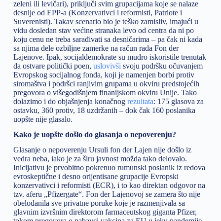
zeleni ili levičari), priključi svim grupacijama koje se nalaze
desnije od EPP-a (Konzervativci i reformisti, Patriote i
Suverenisti). Takav scenario bio je teško zamisliv, imajući u
vidu dosledan stav većine stranaka levo od centra da ni po
koju cenu ne treba sarađivati sa desničarima – pa čak ni kada
sa njima dele ozbiljne zamerke na račun rada Fon der
Lajenove. Ipak, socijaldemokrate su mudro iskoristile trenutak
da ostvare politički poen,
uslovivši
svoju podršku očuvanjem
Evropskog socijalnog fonda, koji je namenjen borbi protiv
siromaštva i podršci ranjivim grupama u okviru predstojećih
pregovora o višegodišnjem finanijskom okviru Unije. Tako
dolazimo i do objašnjenja konačnog
rezultata
: 175 glasova za
ostavku, 360 protiv, 18 uzdržanih – dok čak 160 poslanika
uopšte nije glasalo.
Kako je uopšte došlo do glasanja o nepoverenju?
Glasanje o nepoverenju Ursuli fon der Lajen nije došlo iz
vedra neba, iako je za širu javnost možda tako delovalo.
Inicijativu je prvobitno pokrenuo rumunski poslanik iz redova
evroskeptične i desno orijentisane grupacije Evropski
konzervativci i reformisti (ECR), i to kao direktan odgovor na
tzv. aferu „Pfizergate“. Fon der Lajenovoj se zamera što nije
obelodanila sve privatne poruke koje je razmenjivala sa
glavnim izvršnim direktorom farmaceutskog giganta Pfizer,
tokom pregovora o nabavci vakcina za EU u jeku pandemije