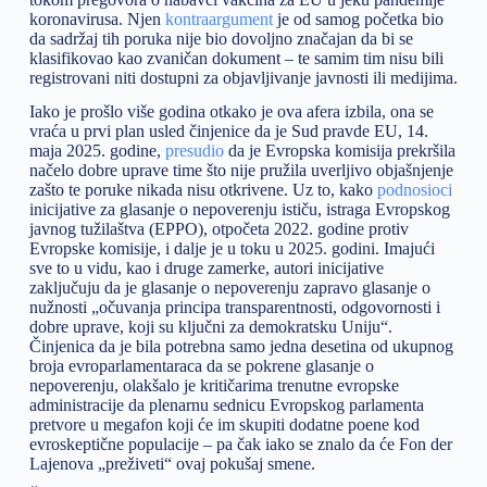
koronavirusa. Njen
kontraargument
je od samog početka bio
da sadržaj tih poruka nije bio dovoljno značajan da bi se
klasifikovao kao zvaničan dokument – te samim tim nisu bili
registrovani niti dostupni za objavljivanje javnosti ili medijima.
Iako je prošlo više godina otkako je ova afera izbila, ona se
vraća u prvi plan usled činjenice da je Sud pravde EU, 14.
maja 2025. godine,
presudio
da je Evropska komisija prekršila
načelo dobre uprave time što nije pružila uverljivo objašnjenje
zašto te poruke nikada nisu otkrivene. Uz to, kako
podnosioci
inicijative za glasanje o nepoverenju ističu, istraga Evropskog
javnog tužilaštva (EPPO), otpočeta 2022. godine protiv
Evropske komisije, i dalje je u toku u 2025. godini. Imajući
sve to u vidu, kao i druge zamerke, autori inicijative
zaključuju da je glasanje o nepoverenju zapravo glasanje o
nužnosti „očuvanja principa transparentnosti, odgovornosti i
dobre uprave, koji su ključni za demokratsku Uniju“.
Činjenica da je bila potrebna samo jedna desetina od ukupnog
broja evroparlamentaraca da se pokrene glasanje o
nepoverenju, olakšalo je kritičarima trenutne evropske
administracije da plenarnu sednicu Evropskog parlamenta
pretvore u megafon koji će im skupiti dodatne poene kod
evroskeptične populacije – pa čak iako se znalo da će Fon der
Lajenova „preživeti“ ovaj pokušaj smene.