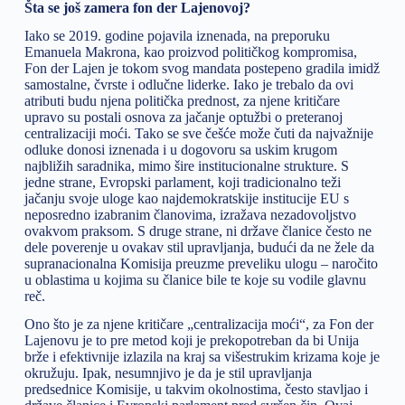
Šta se još zamera fon der Lajenovoj?
Iako se 2019. godine pojavila iznenada, na preporuku
Emanuela Makrona, kao proizvod političkog kompromisa,
Fon der Lajen je tokom svog mandata postepeno gradila imidž
samostalne, čvrste i odlučne liderke. Iako je trebalo da ovi
atributi budu njena politička prednost, za njene kritičare
upravo su postali osnova za jačanje optužbi o preteranoj
centralizaciji moći. Tako se sve češće može čuti da najvažnije
odluke donosi iznenada i u dogovoru sa uskim krugom
najbližih saradnika, mimo šire institucionalne strukture. S
jedne strane, Evropski parlament, koji tradicionalno teži
jačanju svoje uloge kao najdemokratskije institucije EU s
neposredno izabranim članovima, izražava nezadovoljstvo
ovakvom praksom. S druge strane, ni države članice često ne
dele poverenje u ovakav stil upravljanja, budući da ne žele da
supranacionalna Komisija preuzme preveliku ulogu – naročito
u oblastima u kojima su članice bile te koje su vodile glavnu
reč.
Ono što je za njene kritičare „centralizacija moći“, za Fon der
Lajenovu je to pre metod koji je prekopotreban da bi Unija
brže i efektivnije izlazila na kraj sa višestrukim krizama koje je
okružuju. Ipak, nesumnjivo je da je stil upravljanja
predsednice Komisije, u takvim okolnostima, često stavljao i