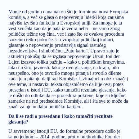
Manje od godinu dana nakon što je formirana nova Evropska
komisija, a već se glasa o nepoverenju liderki koja zauzima
najvišu izvršnu funkciju u Evropskoj uniji. Za mnoge je ta
vest zvučala kao da je pala iz vedra neba – ne samo zbog
političke težine tog čina, već i zato što se ovakva procedura
izuzetno retko pokreće. U evropskoj političkoj kulturi,
glasanje o nepoverenju predstavlja signal rastućeg
nezadovoljstva i simboličnu „žutu kartu“. Upravo zato je
aktuelni pokušaj da se izglasa nepoverenje Ursuli fon der
Lajen izazvao toliku pažnju – kako u političkim krugovima,
tako i u široj javnosti. Iako je ovo glasanje, na kraju, bilo
neuspešno, ono je otvorilo mnoga pitanja i stvorilo dileme
kada je u pitanju dalji rad Komisije. Uzimajući u obzir značaj
ove teme, u nastavku teksta objasnićemo da li je ovaj potez
presedan u istoriji EU, kako tumačiti rezultate glasanja, kako
je došlo do odluke da se procedura pokrene, koje su ključne
zamerke na rad predsednice Komisije, ali i šta sve to može da
znači za njenu dalju političku karijeru.
Da li se radi o presedanu i kako tumačiti rezultate
glasanja?
U savremenoj istoriji EU, do formalne procedure došlo je
samo jednom – 2014. godine, protiv prethodnika Fon der