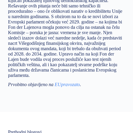
ključan pokazatelj njihovog demokratskog kapaciteta.
Rešavanje ovih pitanja neće biti samo tehničko ili
proceduralno – ono će oblikovati narativ o kredibilitetu Unije
u narednim godinama. S obzirom na to da se novi izbori za
Evropski parlament očekuju već 2029. godine – na kojima bi
Fon der Lajenova mogla ponovo da cilja na ostanak na čelu
Komisije – poruka je jasna: vremena je sve manje. Njen
sledeći izazov dolazi već naredne nedelje, kada će predstaviti
nacrt Višegodišnjeg finansijskog okvira, najvažnijeg
dokumenta ovog mandata, koji bi trebalo da obuhvati period
od 2028. do 2034. godine. Upravo način na koji Fon der
Lajen bude vodila ovaj proces poslužiće kao test njenih
političkih veština, ali i kao pokazatelj stvarne podrške koju
uživa među državama članicama i poslanicima Evropskog
parlamenta.
Prvobitno objavljeno na
EUpravozato
.
Prethodni blogovi