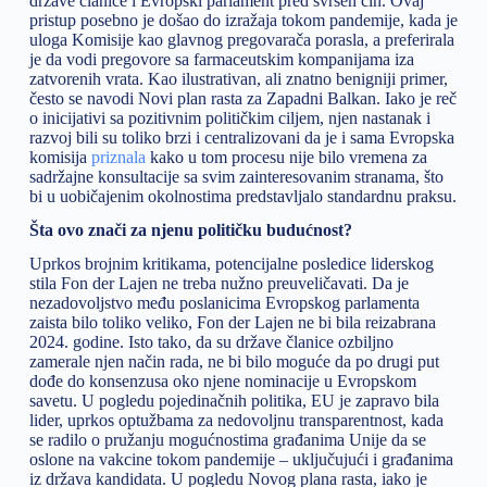
države članice i Evropski parlament pred svršen čin. Ovaj
pristup posebno je došao do izražaja tokom pandemije, kada je
uloga Komisije kao glavnog pregovarača porasla, a preferirala
je da vodi pregovore sa farmaceutskim kompanijama iza
zatvorenih vrata. Kao ilustrativan, ali znatno benigniji primer,
često se navodi Novi plan rasta za Zapadni Balkan. Iako je reč
o inicijativi sa pozitivnim političkim ciljem, njen nastanak i
razvoj bili su toliko brzi i centralizovani da je i sama Evropska
komisija
priznala
kako u tom procesu nije bilo vremena za
sadržajne konsultacije sa svim zainteresovanim stranama, što
bi u uobičajenim okolnostima predstavljalo standardnu praksu.
Šta ovo znači za njenu političku budućnost?
Uprkos brojnim kritikama, potencijalne posledice liderskog
stila Fon der Lajen ne treba nužno preuveličavati. Da je
nezadovoljstvo među poslanicima Evropskog parlamenta
zaista bilo toliko veliko, Fon der Lajen ne bi bila reizabrana
2024. godine. Isto tako, da su države članice ozbiljno
zamerale njen način rada, ne bi bilo moguće da po drugi put
dođe do konsenzusa oko njene nominacije u Evropskom
savetu. U pogledu pojedinačnih politika, EU je zapravo bila
lider, uprkos optužbama za nedovoljnu transparentnost, kada
se radilo o pružanju mogućnostima građanima Unije da se
oslone na vakcine tokom pandemije – uključujući i građanima
iz država kandidata. U pogledu Novog plana rasta, iako je