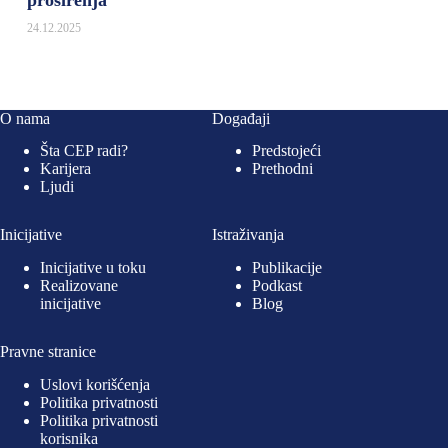
proširenja
24.12.2025
O nama
Događaji
Šta CEP radi?
Predstojeći
Karijera
Prethodni
Ljudi
Inicijative
Istraživanja
Inicijative u toku
Publikacije
Realizovane
Podkast
inicijative
Blog
Pravne stranice
Uslovi korišćenja
Politika privatnosti
Politika privatnosti
korisnika