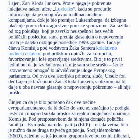
Lajen, Žan-Kloda Junkera. Protiv njega je pokrenuta
inicijativa nakon afere „
Luxleaks
“, kada su procurile
informacije da je omogućavao multinacionalnim
kompanijama, dok je bio premijer Luksemburga, da izbegnu
plaćanje poreza kroz agresivne poreske sporazume. Za razliku
od tog pokušaja, koji je završio neuspešno i bez većih
političkih posledica, sama pretnja glasanjem o nepoverenju
imala je daleko ozbiljnije posledice 1999. godine. Tada je
čitava Komisija pod vođstvom Žaka Santera
kolektivno
podnela ostavku
, pod pritiskom optužbi za korupciju,
favorizovanje i loše upravljanje sredstvima. Bio je to prvi i
jedini put da je izvršni organ Unije sam sebe srušio – što je
istovremeno omogućilo učvršćivanje uloge Evropskog
parlamenta. Od ova dva istorijska primera, slučaj Ursule fon
der Lajen je bliži onom Žan-Kloda Junkera, s obzirom na to
da je u oba navrata glasanje o nepoverenju pokrenuto – ali nije
prošlo.
Činjenica da je bilo potrebno čak dve trećine
evroparlamentaraca da bi došlo do smene, značajno je podigla
lestvicu i unapred suzila prostor za realnu mogućnost obaranja
Komisije. Pod pretpostavkom da bi njena domaća politička
familija – Evropska narodna partija (EPP) – ostala verna, bilo
je nužno da se druga najveća grupacija, Socijaldemokrate
(S&D), zajedno sa još jednom grupom levo od centra (liberali,