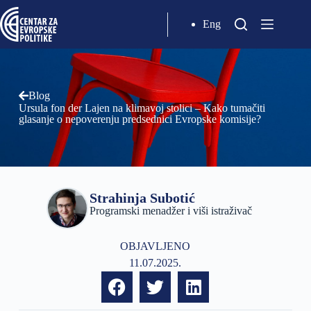
Eng
Blog
Ursula fon der Lajen na klimavoj stolici – Kako tumačiti
glasanje o nepoverenju predsednici Evropske komisije?
Strahinja Subotić
Programski menadžer i viši istraživač
OBJAVLJENO
11.07.2025.