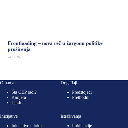
Frontloading – nova reč u žargonu politike
proširenja
24.12.2025
O nama
Događaji
Šta CEP radi?
Predstojeći
Karijera
Prethodni
Ljudi
Inicijative
Istraživanja
Inicijative u toku
Publikacije