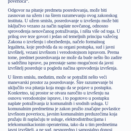
poverioca“.
Odgovor na pitanje predmeta posredovanja, može biti
zasnovan na užem i na širem razumevanju ovog zakonskog
instituta. U užem smislu, posredovanje u izvršenju može biti
isključivo vezano za način naplate novčanog, odnosno
sprovođenja nenovčanog potraživanja, i ništa više od toga. U
prilog ove teze govori i jedan od temeljnih principa važećeg
Zakona o izvršenju i obezbeđenju, načelo formalnog
legaliteta, koje predviđa da su organi postupka, sud i javni
izvršitelj, vezani izvršnom i verodostojnom ispravom. Prema
tome, predmet posredovanja ne može da bude nešto što zadire
u sadržinu isprave, pa preostaje samo mogućnost da javni
izvršitelj posreduje u pogledu načina sprovođenja izvršenja.
U širem smislu, međutim, može se potražiti nešto veći
manevarski prostor za posredovanje. Šire razumevanje bi
uključilo sva pitanja koja mogu da se pojave u postupku.
Konkretno, taj prostor se otvara naročito u izvršenju na
osnovu verodostojne isprave, i to pogotovo u postupku
naplate potraživanja iz komunalnih i srodnih usluga. U
komunalnim predmetima je zakon pružio značajne povlastice
izvršnom poveriocu, javnim komunalnim preduzećima koja
pružaju ili naplaćuju te usluge, elektrodistribucijama i
telekomunikacionim operaterima, tako da u tim predmetima
javni izvršitelj, a ne sud, nesporedno i samostalno donosi