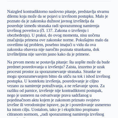
Naizgled kontradiktorno naslovno pitanje, predstavlja stvarnu
dilemu koja može da se pojavi u izvršnom postupku. Malo je
poznato da je zakonska dužnost javnog izvršitelja da
posreduje između stranaka radi sporazumnog namirenja
izvršnog poverioca (čl. 137. Zakona o izvršenju i
obezbeđenju). U praksi, do ovog momenta, nisu uočena
značajnija primena ove zakonske norme. Pokušajmo malo da
osvetlimo taj problem, posebno imajući u vidu da ova
zakonska obaveza nije naročito poznata strankama, dok
izvršiteljima nije sasvim jasno kako da je primene.
Na prvom mestu se postavlja pitanje: šta uopšte može da bude
predmet posredovanja u izvršenju? Zaista, izuzetno je uzak
procesni prostor za sporazumevanje stranaka. Stranke ne
mogu sporazumevanjem bitno da utiču na tok i ishod izvršnog
postupka. U kontekstu izvršenja, posredovanje je ciljno
vezano za namirenje potraživanja, a ne rešavanje spora. Za
razliku od parnice, izvršenje nije kontradiktorni postupak,
nego je usmeren na ostvarivanje prava sadržanog u
pojedinačnom aktu kojem je zakonom priznato svojstvo
izvršne ili verodostojne isprave, pa je i posredovanje usmereno
ka istom cilju. Uostalom, tako je i eksplicitno propisano
citiranom normom, „radi sporazumnog namirenja izvršnog