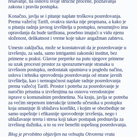
rešavanje, na osnovu svoje stručne procene, poznavanja
zakona i pravila postupka.
Konačno, javlja se i pitanje naplate troškova posredovanja.
Prema važećoj Tarifi, ovakva stavka nije propisana, a kako je
u pitanju radnja javnog izvršitelja u postupku, nesumnjivo ima
opravdanja da bude tarifirana, posebno imajući u vidu njenu
složenost, delikatnost i vreme koje takav angažman zahteva.
Umesto zaključka, može se konstatovati da je posredovanje u
izvršenju, za sada, samo intrigantni zakonski institut, bez
primene u praksi. Glavne prepreke na putu njegove primene
su uzak procesni prostor za sporazumevanje stranaka u
izvršnom postupku, nedostatak uputstava u pogledu načina,
uslova i tehnika sprovođenja posredovanja od strane javnih
izvršitelja, kao i nemogućnost naplate radnje posredovanja
prema važećoj Tarifi. Prostor i potreba za posredovanje je
naročito prisutna u izvršenjima na osnovu verodostojne
isprave u komunalnim predmetima. Na kraju, javlja se potreba
za većim stepenom interakcije između učesnika u postupku
koja umanjuje ili ublažava konflikt, i kojim se obezbeđuje ne
samo uspešnije i efikasnije sprovođenje izvršenja, nego i
ublažavanje tereta i stresa koji takav postupak predstavlja za
izvršnog dužnika, a to su sve benefiti uspešnog posredovanja.
Blog je prvobitno objavljen na vebsajtu Otvorena vrata