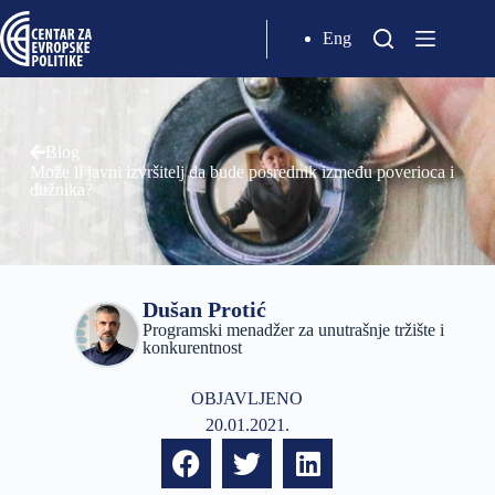
Eng
Blog
Može li javni izvršitelj da bude posrednik između poverioca i
dužnika?
Dušan Protić
Programski menadžer za unutrašnje tržište i
konkurentnost
OBJAVLJENO
20.01.2021.