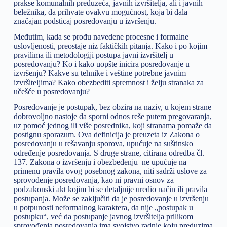
prakse komunalnih preduzeća, javnih izvršitelja, ali i javnih
beležnika, da prihvate ovakvu mogućnost, koja bi dala
značajan podsticaj posredovanju u izvršenju.
Međutim, kada se prođu navedene procesne i formalne
uslovljenosti, preostaje niz faktičkih pitanja. Kako i po kojim
pravilima ili metodologiji postupa javni izvršitelj u
posredovanju? Ko i kako uopšte inicira posredovanje u
izvršenju? Kakve su tehnike i veštine potrebne javnim
izvršiteljima? Kako obezbediti spremnost i želju stranaka za
učešće u posredovanju?
Posredovanje je postupak, bez obzira na naziv, u kojem strane
dobrovoljno nastoje da sporni odnos reše putem pregovaranja,
uz pomoć jednog ili više posrednika, koji stranama pomaže da
postignu sporazum. Ova definicija je preuzeta iz Zakona o
posredovanju u rešavanju sporova, upućuje na suštinsko
određenje posredovanja. S druge strane, citirana odredba čl.
137. Zakona o izvršenju i obezbeđenju ne upućuje na
primenu pravila ovog posebnog zakona, niti sadrži uslove za
sprovođenje posredovanja, kao ni pravni osnov za
podzakonski akt kojim bi se detaljnije uredio način ili pravila
postupanja. Može se zaključiti da je posredovanje u izvršenju
u potpunosti neformalnog karaktera, da nije „postupak u
postupku“, već da postupanje javnog izvršitelja prilikom
sprovođenja posredovanja ima svojstvo radnje koju preduzima