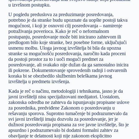
u izvršnom postupku.
U pogledu preduslova za preduzimanje posredovanja,
potrebno je da stranke budu upoznate da uopšte postoji takva
mogućnost, i koji je osnovni cilj posredovanja – namirenje
potraživanja poverioca. Kako je reč o neformalnom
postupanju, posredovanje može biti inicirano zahtevom ili
predlogom bilo koje stranke, bez posebne forme, uključujući
usmenu molbu. Uloga javnog izvršitelja bi bila da upozna
stranke sa mogućnošću posredovanja, naročito kada proceni
da postoji prostor za to i uoči mogući predmet za
posredovanje, ali svakako nije dužan da ga samostalno inicira
ili pokrene. Dokumentovanje sprovedenih radnji i ostvarenih
koraka bi se obezbedilo službenim beleškama javnog
izvršitelja u predmetu izvršenja.
Kada je reč o načinu, metodologiji i tehnikama, jasno je da
javni izvršitelji nisu specijalizovani medijatori. Uostalom,
zakonska odredba ne zahteva da ispunjavaju propisane uslove
za posrednika, predviđene Zakonom o posredovanju u
rešavanju sporova. Suprotno tumačenje bi podrazumevalo da
svi javni izvršitelji imaju dozvolu za posredovanje, jer je
dužnost posredovanja propisana za sve javne izvršitelje, što je
apsurdno i podrazumevalo bi dodatni formalni zahtev za
obavljanje te delatnosti koji nije zakonom eksplicitno