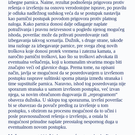
izbegne parnica. Naime, rezultat podnošenja prigovora protiv
rešenja o izvršenju na osnovu verodostojne isprave, po pravilu
je odluka nadležnog sudskog veća da se postupak nastavlja
kao parnični postupak povodom prigovora protiv platnog
naloga. Kako parnica donosi dalje odlaganje naplate
potraživanja i pravnu neizvesnost u pogledu njenog mogućeg
ishoda, poverilac može da prihvati posredovanje radi
izbegavanja takvog scenarija. Dužnik, s druge strane, takođe
ima razloge za izbegavanje parnice, pre svega zbog novih
troškova koje donosi protek vremena i zatezna kamata, a
naročito parnični troškovi, kao što su troškovi advokata ili
eventualna veštačenja, koji u komunalim stvarima mogu biti
značajno veći od glavnice duga. Prema tome, na opisani
način, javlja se mogućnost da se posredovanjem u izvršenom
postupku rasprave suštinski sporna pitanja između stranaka i
time supstituiše parnica. Naravno, ishod tog posredovanja nije
sporazum stranaka u samom izvršnom postupku, već izvan
njega, sa novim obračunom dugovanja ili „reprogramom“
obaveza dužnika. U sklopu tog sporazuma, izvršni poverilac
bi se obavezao da povuče predlog za izvršenje u tom
postupku, s obzirom na procesnu mogućnost da to učini i
posle pravnosnažnosti rešenja o izvršenju, a ostala bi
mogućnost prinudne naplate preostalog nespornog duga u
eventualnom novom postupku.