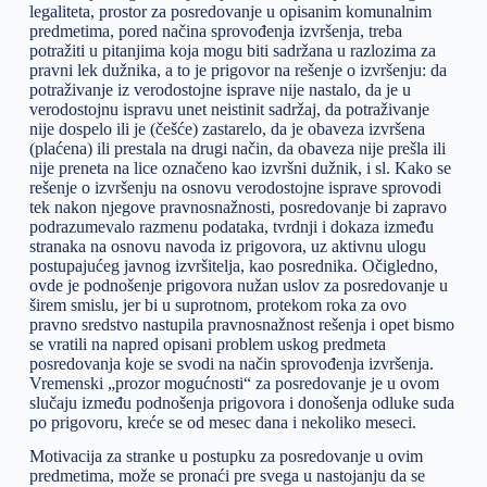
legaliteta, prostor za posredovanje u opisanim komunalnim
predmetima, pored načina sprovođenja izvršenja, treba
potražiti u pitanjima koja mogu biti sadržana u razlozima za
pravni lek dužnika, a to je prigovor na rešenje o izvršenju: da
potraživanje iz verodostojne isprave nije nastalo, da je u
verodostojnu ispravu unet neistinit sadržaj, da potraživanje
nije dospelo ili je (češće) zastarelo, da je obaveza izvršena
(plaćena) ili prestala na drugi način, da obaveza nije prešla ili
nije preneta na lice označeno kao izvršni dužnik, i sl. Kako se
rešenje o izvršenju na osnovu verodostojne isprave sprovodi
tek nakon njegove pravnosnažnosti, posredovanje bi zapravo
podrazumevalo razmenu podataka, tvrdnji i dokaza između
stranaka na osnovu navoda iz prigovora, uz aktivnu ulogu
postupajućeg javnog izvršitelja, kao posrednika. Očigledno,
ovde je podnošenje prigovora nužan uslov za posredovanje u
širem smislu, jer bi u suprotnom, protekom roka za ovo
pravno sredstvo nastupila pravnosnažnost rešenja i opet bismo
se vratili na napred opisani problem uskog predmeta
posredovanja koje se svodi na način sprovođenja izvršenja.
Vremenski „prozor mogućnosti“ za posredovanje je u ovom
slučaju između podnošenja prigovora i donošenja odluke suda
po prigovoru, kreće se od mesec dana i nekoliko meseci.
Motivacija za stranke u postupku za posredovanje u ovim
predmetima, može se pronaći pre svega u nastojanju da se