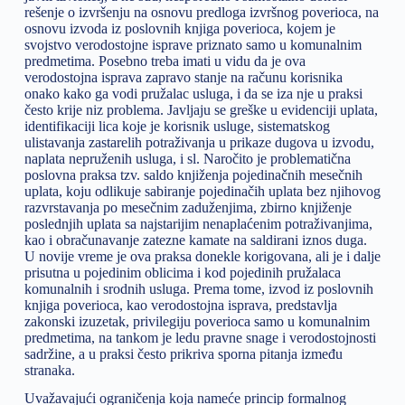
rešenje o izvršenju na osnovu predloga izvršnog poverioca, na
osnovu izvoda iz poslovnih knjiga poverioca, kojem je
svojstvo verodostojne isprave priznato samo u komunalnim
predmetima. Posebno treba imati u vidu da je ova
verodostojna isprava zapravo stanje na računu korisnika
onako kako ga vodi pružalac usluga, i da se iza nje u praksi
često krije niz problema. Javljaju se greške u evidenciji uplata,
identifikaciji lica koje je korisnik usluge, sistematskog
ulistavanja zastarelih potraživanja u prikaze dugova u izvodu,
naplata nepruženih usluga, i sl. Naročito je problematična
poslovna praksa tzv. saldo knjiženja pojedinačnih mesečnih
uplata, koju odlikuje sabiranje pojedinačih uplata bez njihovog
razvrstavanja po mesečnim zaduženjima, zbirno knjiženje
poslednjih uplata sa najstarijim nenaplaćenim potraživanjima,
kao i obračunavanje zatezne kamate na saldirani iznos duga.
U novije vreme je ova praksa donekle korigovana, ali je i dalje
prisutna u pojedinim oblicima i kod pojedinih pružalaca
komunalnih i srodnih usluga. Prema tome, izvod iz poslovnih
knjiga poverioca, kao verodostojna isprava, predstavlja
zakonski izuzetak, privilegiju poverioca samo u komunalnim
predmetima, na tankom je ledu pravne snage i verodostojnosti
sadržine, a u praksi često prikriva sporna pitanja između
stranaka.
Uvažavajući ograničenja koja nameće princip formalnog