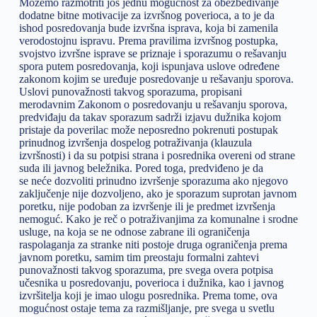
Možemo razmotriti još jednu mogućnost za obezbeđivanje
dodatne bitne motivacije za izvršnog poverioca, a to je da
ishod posredovanja bude izvršna isprava, koja bi zamenila
verodostojnu ispravu. Prema pravilima izvršnog postupka,
svojstvo izvršne isprave se priznaje i sporazumu o rešavanju
spora putem posredovanja, koji ispunjava uslove određene
zakonom kojim se uređuje posredovanje u rešavanju sporova.
Uslovi punovažnosti takvog sporazuma, propisani
merodavnim Zakonom o posredovanju u rešavanju sporova,
predviđaju da takav sporazum sadrži izjavu dužnika kojom
pristaje da poverilac može neposredno pokrenuti postupak
prinudnog izvršenja dospelog potraživanja (klauzula
izvršnosti) i da su potpisi strana i posrednika overeni od strane
suda ili javnog beležnika. Pored toga, predviđeno je da
se neće dozvoliti prinudno izvršenje sporazuma ako njegovo
zaključenje nije dozvoljeno, ako je sporazum suprotan javnom
poretku, nije podoban za izvršenje ili je predmet izvršenja
nemoguć. Kako je reč o potraživanjima za komunalne i srodne
usluge, na koja se ne odnose zabrane ili ograničenja
raspolaganja za stranke niti postoje druga ograničenja prema
javnom poretku, samim tim preostaju formalni zahtevi
punovažnosti takvog sporazuma, pre svega overa potpisa
učesnika u posredovanju, poverioca i dužnika, kao i javnog
izvršitelja koji je imao ulogu posrednika. Prema tome, ova
mogućnost ostaje tema za razmišljanje, pre svega u svetlu