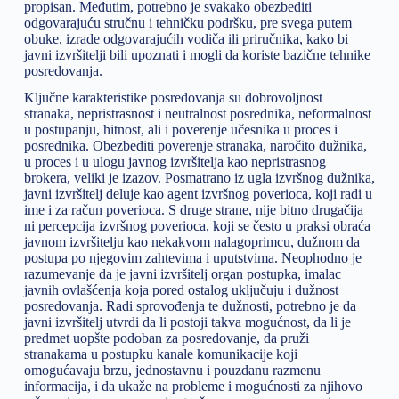
propisan. Međutim, potrebno je svakako obezbediti
odgovarajuću stručnu i tehničku podršku, pre svega putem
obuke, izrade odgovarajućih vodiča ili priručnika, kako bi
javni izvršitelji bili upoznati i mogli da koriste bazične tehnike
posredovanja.
Ključne karakteristike posredovanja su dobrovoljnost
stranaka, nepristrasnost i neutralnost posrednika, neformalnost
u postupanju, hitnost, ali i poverenje učesnika u proces i
posrednika. Obezbediti poverenje stranaka, naročito dužnika,
u proces i u ulogu javnog izvršitelja kao nepristrasnog
brokera, veliki je izazov. Posmatrano iz ugla izvršnog dužnika,
javni izvršitelj deluje kao agent izvršnog poverioca, koji radi u
ime i za račun poverioca. S druge strane, nije bitno drugačija
ni percepcija izvršnog poverioca, koji se često u praksi obraća
javnom izvršitelju kao nekakvom nalagoprimcu, dužnom da
postupa po njegovim zahtevima i uputstvima. Neophodno je
razumevanje da je javni izvršitelj organ postupka, imalac
javnih ovlašćenja koja pored ostalog uključuju i dužnost
posredovanja. Radi sprovođenja te dužnosti, potrebno je da
javni izvršitelj utvrdi da li postoji takva mogućnost, da li je
predmet uopšte podoban za posredovanje, da pruži
stranakama u postupku kanale komunikacije koji
omogućavaju brzu, jednostavnu i pouzdanu razmenu
informacija, i da ukaže na probleme i mogućnosti za njihovo