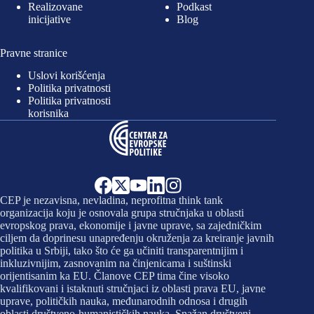
Realizovane
Podkast
inicijative
Blog
Pravne stranice
Uslovi korišćenja
Politika privatnosti
Politika privatnosti
korisnika
CEP je nezavisna, nevladina, neprofitna think tank
organizacija koju je osnovala grupa stručnjaka u oblasti
evropskog prava, ekonomije i javne uprave, sa zajedničkim
ciljem da doprinesu unapređenju okruženja za kreiranje javnih
politika u Srbiji, tako što će ga učiniti transparentnijim i
inkluzivnijim, zasnovanim na činjenicama i suštinski
orijentisanim ka EU. Članove CEP tima čine visoko
kvalifikovani i istaknuti stručnjaci iz oblasti prava EU, javne
uprave, političkih nauka, međunarodnih odnosa i drugih
oblasti društveno-humanističkih nauka. Snažan društveni