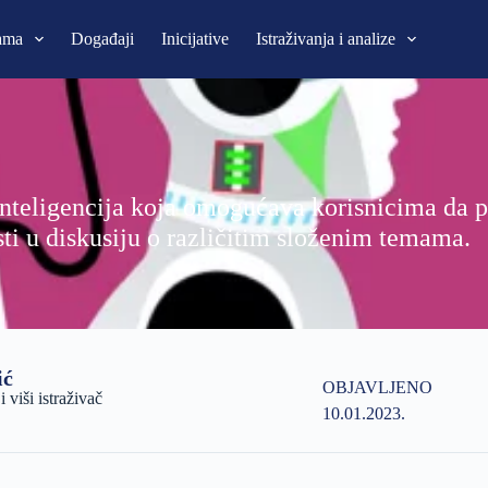
ama
Događaji
Inicijative
Istraživanja i analize
nteligencija koja omogućava korisnicima da pr
ti u diskusiju o različitim složenim temama.
ić
OBJAVLJENO
viši istraživač
10.01.2023.