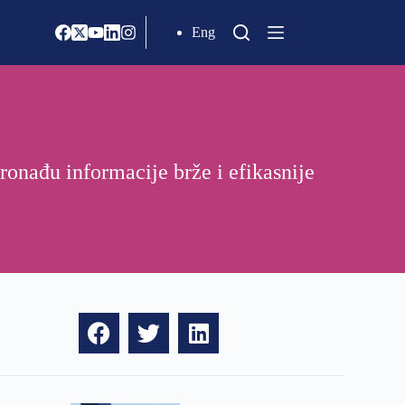
Eng
onađu informacije brže i efikasnije