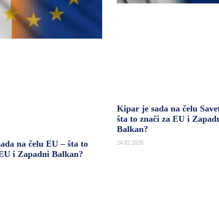
Kipar je sada na čelu Save
šta to znači za EU i Zapad
Balkan?
sada na čelu EU – šta to
24.02.2026
 EU i Zapadni Balkan?