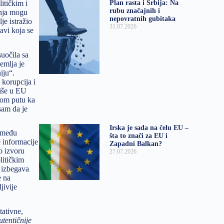
itičkim i
Plan rasta i Srbija: Na
rubu značajnih i
enja mogu
nepovratnih gubitaka
je istražio
31.07.2026
avi koja se
suočila sa
emlja je
iju“.
 korupcija i
riše u EU
om putu ka
sam da je
Irska je sada na čelu EU –
e među
šta to znači za EU i
 informacije
Zapadni Balkan?
 o izvoru
27.07.2026
litičkim
a izbegava
e na
jivije
tativne,
utentičnije