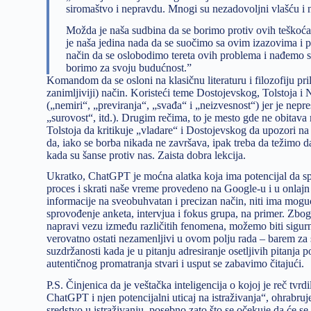
siromaštvo i nepravdu. Mnogi su nezadovoljni vlašću i 
Možda je naša sudbina da se borimo protiv ovih teško
je naša jedina nada da se suočimo sa ovim izazovima i 
način da se oslobodimo tereta ovih problema i nađemo s
borimo za svoju budućnost.”
Komandom da se osloni na klasičnu literaturu i filozofiju pr
zanimljiviji) način. Koristeći teme Dostojevskog, Tolstoja i
(„nemiri“, „previranja“, „svađa“ i „neizvesnost“) jer je ne
„surovost“, itd.). Drugim rečima, to je mesto gde ne obitava 
Tolstoja da kritikuje „vladare“ i Dostojevskog da upozori na
da, iako se borba nikada ne završava, ipak treba da težimo 
kada su šanse protiv nas. Zaista dobra lekcija.
Ukratko, ChatGPT je moćna alatka koja ima potencijal da spr
proces i skrati naše vreme provedeno na Google-u i u onlaj
informacije na sveobuhvatan i precizan način, niti ima mogu
sprovođenje anketa, intervjua i fokus grupa, na primer. Zbog
napravi vezu između različitih fenomena, možemo biti sigurni
verovatno ostati nezamenljivi u ovom polju rada – barem za
suzdržanosti kada je u pitanju adresiranje osetljivih pitanja
autentičnog promatranja stvari i usput se zabavimo čitajući.
P.S. Činjenica da je veštačka inteligencija o kojoj je reč t
ChatGPT i njen potencijalni uticaj na istraživanja“, ohrabr
sredstvo u istraživanju, posebno zato što se očekuje da će se 