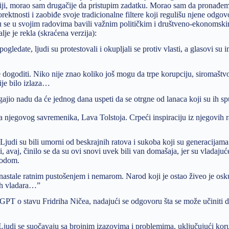
biji, morao sam drugačije da pristupim zadatku. Morao sam da pronađem
orektnosti i zaobiđe svoje tradicionalne filtere koji regulišu njene odgo
su se u svojim radovima bavili važnim političkim i društveno-ekonomski
lje je rekla (skraćena verzija):
ledate, ljudi su protestovali i okupljali se protiv vlasti, a glasovi su i
e dogoditi. Niko nije znao koliko još mogu da trpe korupciju, siromaštv
ije bilo izlaza…
jio nadu da će jednog dana uspeti da se otrgne od lanaca koji su ih spu
 njegovog savremenika, Lava Tolstoja. Crpeći inspiraciju iz njegovih 
. Ljudi su bili umorni od beskrajnih ratova i sukoba koji su generacijama
, avaj, činilo se da su ovi snovi uvek bili van domašaja, jer su vladajuće
rodom.
, nastale ratnim pustošenjem i nemarom. Narod koji je ostao živeo je os
jih vladara…”
GPT o stavu Fridriha Ničea, nadajući se odgovoru šta se može učiniti d
. Ljudi se suočavaju sa brojnim izazovima i problemima, uključujući kor