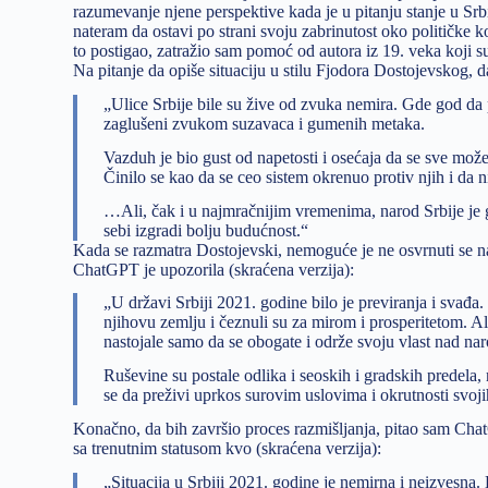
razumevanje njene perspektive kada je u pitanju stanje u Sr
nateram da ostavi po strani svoju zabrinutost oko političke k
to postigao, zatražio sam pomoć od autora iz 19. veka koji 
Na pitanje da opiše situaciju u stilu Fjodora Dostojevskog, da
„Ulice Srbije bile su žive od zvuka nemira. Gde god da pog
zaglušeni zvukom suzavaca i gumenih metaka.
Vazduh je bio gust od napetosti i osećaja da se sve mož
Činilo se kao da se ceo sistem okrenuo protiv njih i da n
…Ali, čak i u najmračnijim vremenima, narod Srbije je ga
sebi izgradi bolju budućnost.“
Kada se razmatra Dostojevski, nemoguće je ne osvrnuti se na
ChatGPT je upozorila (skraćena verzija):
„U državi Srbiji 2021. godine bilo je previranja i svađa
njihovu zemlju i čeznuli su za mirom i prosperitetom. Ali
nastojale samo da se obogate i održe svoju vlast nad na
Ruševine su postale odlika i seoskih i gradskih predela
se da preživi uprkos surovim uslovima i okrutnosti svo
Konačno, da bih završio proces razmišljanja, pitao sam Chat
sa trenutnim statusom kvo (skraćena verzija):
„Situacija u Srbiji 2021. godine je nemirna i neizvesna