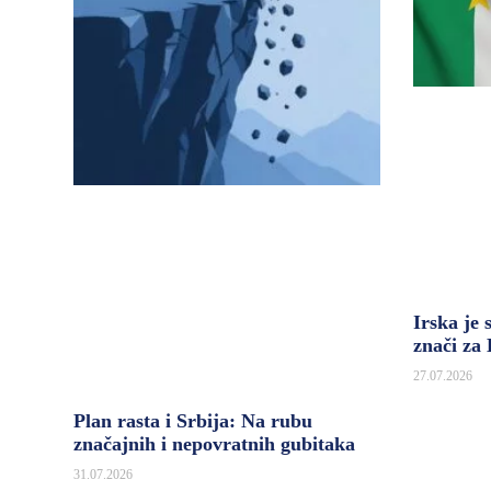
Irska je 
znači za
27.07.2026
Plan rasta i Srbija: Na rubu
značajnih i nepovratnih gubitaka
31.07.2026