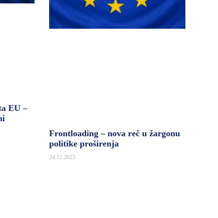
ta EU –
ni
Frontloading – nova reč u žargonu
politike proširenja
24.12.2025