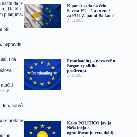
 način da je
Kipar je sada na čelu
vore. Da bih
Saveta EU – šta to znači
m pitanjima.
za EU i Zapadni Balkan?
24.02.2026
m bili
o, nepravdu.
tali i da
Frontloading – nova reč u
žargonu politike
radova,
proširenja
24.12.2025
 mučili
 sile
kudno, boreći
a se prekine
Kako POLITICO javlja:
Naša ideja o
ograničavanju veta dobija
upciju,