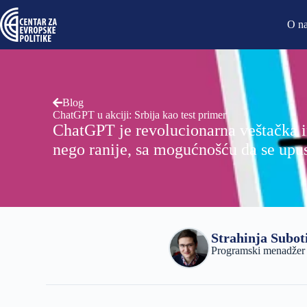
O n
Blog
ChatGPT u akciji: Srbija kao test primer
ChatGPT je revolucionarna veštačka i
nego ranije, sa mogućnošću da se upus
Strahinja Subot
Programski menadžer i 