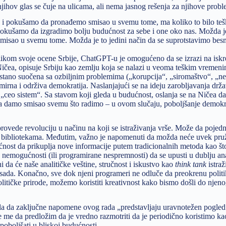
njihov glas se čuje na ulicama, ali nema jasnog rešenja za njihove pro
ća i pokušamo da pronađemo smisao u svemu tome, ma koliko to bilo te
pokušamo da izgradimo bolju budućnost za sebe i one oko nas. Možda je
misao u svemu tome. Možda je to jedini način da se suprotstavimo besm
ilikom svoje ocene Srbije, ChatGPT-u je omogućeno da se izrazi na iskre
 Ničea, opisuje Srbiju kao zemlju koja se nalazi u veoma teškim vremen
prestano suočena sa ozbiljnim problemima („korupcija“, „siromaštvo“, „n
mirna i održiva demokratija. Naslanjajući se na ideju zarobljavanja držav
 „ceo sistem“. Sa stavom koji gleda u budućnost, oslanja se na Ničea da
da damo smisao svemu što radimo – u ovom slučaju, poboljšanje demokra
ovede revoluciju u načinu na koji se istraživanja vrše. Može da pojedn
n bibliotekama. Međutim, važno je napomenuti da možda neće uvek pruž
ćnost da prikuplja nove informacije putem tradicionalnih metoda kao št
 nemogućnosti (ili programirane nespremnosti) da se upusti u dublju ana
 da će naše analitičke veštine, stručnost i iskustvo kao
think tank
istraž
 sada. Konačno, sve dok njeni programeri ne odluče da preokrenu polit
 političke prirode, možemo koristiti kreativnost kako bismo došli do njen
vrdila da zaključne napomene ovog rada „predstavljaju uravnotežen pogled
uje me da predložim da je vredno razmotriti da je periodično koristimo 
poboljšati u bliskoj budućnosti.