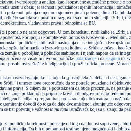
jektivnu i verodostojnu analizu, kao i sopstvene autentične procene o pol
reba uzeti u obzir, jer tačnost i pouzdanost njenih informacija i tumač
ti i pokrenuti pitanja o njenim ograničenjima i potencijalima. Da bih dal
i, odlučio sam da se upustim u razgovor sa njom o situaciji u Srbiji, drž
a demokratijom, vladavinom prava i odnosima sa EU.
pšte i pomalo nejasne odgovore. U tom kontekstu, tvrdi kako se „Srbija 
nezaposlenost, korupciju i komplikovan odnos sa Kosovom… Međutim, z
omske i političke stabilnosti i nastojanja da se integriše u Evropsku un
eke opšte informacije o izazovima sa kojima se Srbija suočava, kao što
emlje u poboljšanju političke stabilnosti i njenih napora da se integ
rbija suočena sa visokim nivoom političke
polarizacije
i da
stagnira
na sv
vom sposobnost veštačke inteligencije da pruži kritičke procene. Morao 
.
kratskom nazadovanju, konstatuje da „postoji tekuća debata i neslaganj
u Srbiji“ i umesto toga preporučuje da se potraže pouzdane i objektivne
 vladavine prava. S ciljem da je podstaknem da bude preciznija, na pitanje
ući da „nije prikladno da pripisuje krivicu ili odgovornost određenim po
inteligencija ciljano programirana od strane njenih kreatora na način d
rogramiranje dovodi do toga da daje dvosmislene i zbunjujuće odgovor
im se bar potvrđuje važnost
think tank
istraživača koji su u stanju da pažl
e za političku korektnost i odustaje od toga da donosi sopstvene, autori
i informacija. Da bih u potpunosti testirao njene mogućnosti i dobio
a