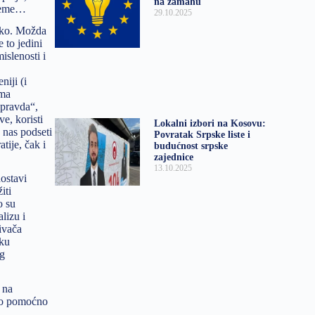
na zamahu
bleme…
29.10.2025
ško. Možda
 to jedini
islenosti i
niji (i
ima
epravda“,
e, koristi
Lokalni izbori na Kosovu:
 nas podseti
Povratak Srpske liste i
tije, čak i
budućnost srpske
zajednice
13.10.2025
ostavi
iti
o su
lizu i
ivača
iku
og
 na
kao pomoćno