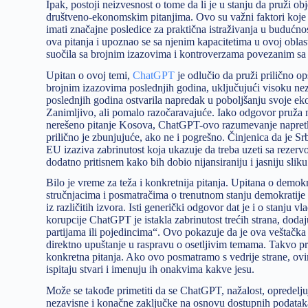
Ipak, postoji neizvesnost o tome da li je u stanju da pruži ob
društveno-ekonomskim pitanjima. Ovo su važni faktori koje t
imati značajne posledice za praktična istraživanja u budućnos
ova pitanja i upoznao se sa njenim kapacitetima u ovoj oblast
suočila sa brojnim izazovima i kontroverzama povezanim s
Upitan o ovoj temi,
ChatGPT
je odlučio da pruži prilično o
brojnim izazovima poslednjih godina, uključujući visoku 
poslednjih godina ostvarila napredak u poboljšanju svoje ekon
Zanimljivo, ali pomalo razočaravajuće. Iako odgovor pruža n
nerešeno pitanje Kosova, ChatGPT-ovo razumevanje napretka z
prilično je zbunjujuće, ako ne i pogrešno. Činjenica da je S
EU izaziva zabrinutost koja ukazuje da treba uzeti sa rezer
dodatno pritisnem kako bih dobio nijansiraniju i jasniju sliku
Bilo je vreme za teža i konkretnija pitanja. Upitana o demo
stručnjacima i posmatračima o trenutnom stanju demokratije 
iz različitih izvora. Isti generički odgovor dat je i o stanju
korupcije ChatGPT je istakla zabrinutost trećih strana, dodaj
partijama ili pojedincima“. Ovo pokazuje da je ova veštačka 
direktno upuštanje u raspravu o osetljivim temama. Takvo p
konkretna pitanja. Ako ovo posmatramo s vedrije strane, ov
ispitaju stvari i imenuju ih onakvima kakve jesu.
Može se takođe primetiti da se ChatGPT, nažalost, opredeljuj
nezavisne i konačne zaključke na osnovu dostupnih podataka 