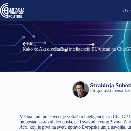
O n
Blog
Kako će Akt o veštačkoj inteligenciji EU uticati na Chat
Strahinja Subot
Programski menadžer i 
Većina ljudi poistovećuje veštačku inteligenciju sa ChatGPT
on postao sastavni deo posla, pa i svakodnevnog života. Zato
Act
), koji je prva na svetu upravo Evropska unija usvojila, ut