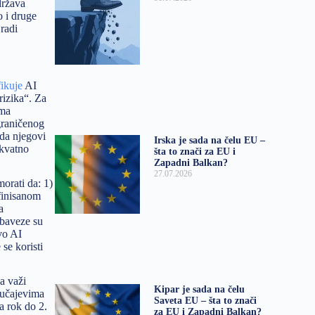
država
o i druge
 radi
fikuje
AI
rizika“. Za
ema
ograničenog
 da njegovi
Irska je sada na čelu EU –
ekvatno
šta to znači za EU i
Zapadni Balkan?
27.07.2026
orati da: 1)
finisanom
a
obaveze su
vo AI
se koristi
a važi
Kipar je sada na čelu
lučajevima
Saveta EU – šta to znači
a rok do 2.
za EU i Zapadni Balkan?