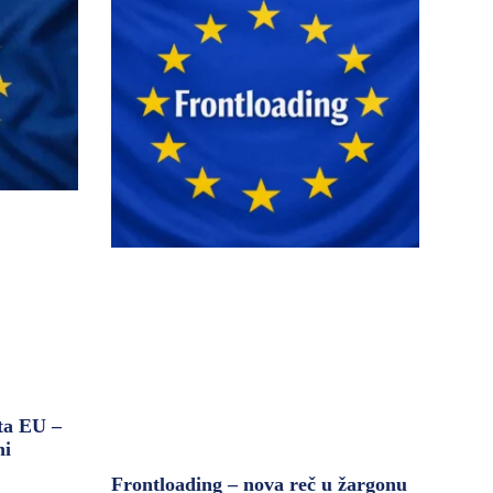
ta EU –
ni
Frontloading – nova reč u žargonu