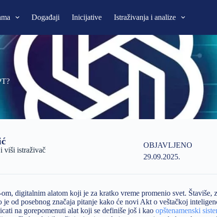
ama
Događaji
Inicijative
Istraživanja i analize
GPT?
ić
OBJAVLJENO
viši istraživač
29.09.2025.
-om, digitalnim alatom koji je za kratko vreme promenio svet. Štaviše,
 je od posebnog značaja pitanje kako će novi Akt o veštačkoj inteligenc
icati na gorepomenuti alat koji se definiše još i kao
opštenamenski sist