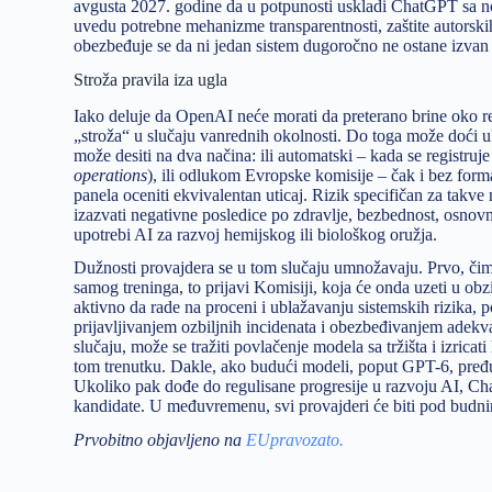
avgusta 2027. godine da u potpunosti uskladi ChatGPT sa n
uvedu potrebne mehanizme transparentnosti, zaštite autorsk
obezbeđuje se da ni jedan sistem dugoročno ne ostane izvan
Stroža pravila iza ugla
Iako deluje da OpenAI neće morati da preterano brine oko re
„stroža“ u slučaju vanrednih okolnosti. Do toga može doći 
može desiti na dva načina: ili automatski – kada se registru
operations
), ili odlukom Evropske komisije – čak i bez for
panela oceniti ekvivalentan uticaj. Rizik specifičan za takve
izazvati negativne posledice po zdravlje, bezbednost, osnovna 
upotrebi AI za razvoj hemijskog ili biološkog oružja.
Dužnosti provajdera se u tom slučaju umnožavaju. Prvo, či
samog treninga, to prijavi Komisiji, koja će onda uzeti u obzi
aktivno da rade na proceni i ublažavanju sistemskih rizika
prijavljivanjem ozbiljnih incidenata i obezbeđivanjem adekva
slučaju, može se tražiti povlačenje modela sa tržišta i izrica
tom trenutku. Dakle, ako budući modeli, poput GPT-6, pređu
Ukoliko pak dođe do regulisane progresije u razvoju AI, Cha
kandidate. U međuvremenu, svi provajderi će biti pod budn
Prvobitno objavljeno na
EUpravozato.