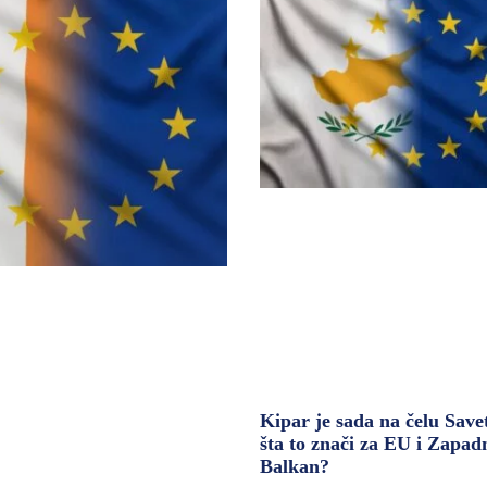
Kipar je sada na čelu Save
šta to znači za EU i Zapad
Balkan?