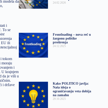
ih modela da
24.02.2026
o,
ati i
. To se
oint
Frontloading – nova reč u
ozorenja
žargonu politike
proširenja
 EU ili
24.12.2025
otencijalnoj
 i tokom
ri moraju
tovanjem i
u. U krajnjem
 da je viši u
zičnim.
Kako POLITICO javlja:
i i države
Naša ideja o
ograničavanju veta dobija
na zamahu
29.10.2025