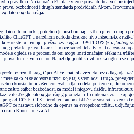
ovim pravilima. Na taj način EU daje vreme provajderima već postojeć
ih prava, bezbednosti i drugih standarda predviđenih Aktom. Istovremen
 regulatornog domašaja.
gulatornih prepreka, potrebno je posebno naglasiti da pravila mogu post
ukoliko ChatGPT u narednom periodu dostigne nivo „sistemskog rizika“
je da je model u treningu prešao tzv. prag od 10²⁵ FLOPS (en.
floating p
malnog prelaska praga, Komisija može samoinicijativno ili na osnovu up
 modele ogleda se u proceni da oni mogu imati značajan efekat na tržište
prava ili društvo u celini. Najozbiljniji oblik ovih rizika ogleda se u p
m pređe pomenuti prag, OpenAI će imati obavezu da bez odlaganja, već
r mere kako bi se adresirali rizici koje taj sistem nosi. Drugo, provajde
, posebno konstantnim vršenjem evaluacija modela, praćenjem, dokumen
tne zaštite sajber bezbednosti za model i njegovu fizičku infrastruktur
ti kazne do 3% globalnog godišnjeg prometa ili 15 miliona evra – koji god
 prag od 10²⁵ FLOPS u treningu, automatski će se smatrati sistemski ri
tGPT će nastaviti slobodno da operira na evropskom tržištu, uključujuć
im okom Kancelarije za AI.