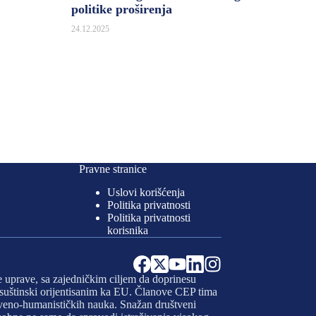
politike proširenja
24.12.2025
Pravne stranice
Uslovi korišćenja
Politika privatnosti
Politika privatnosti
korisnika
e uprave, sa zajedničkim ciljem da doprinesu
 i suštinski orijentisanim ka EU. Članove CEP tima
uštveno-humanističkih nauka. Snažan društveni