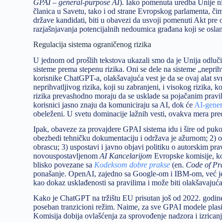
GPAI – general-purpose AI
). Iako pomenuta uredba Unije nij
članica u Savetu, tako i od strane Evropskog parlamenta, čime
države kandidati, biti u obavezi da usvoji pomenuti Akt pre 
razjašnjavanja potencijalnih nedoumica građana koji se osl
Regulacija sistema ograničenog rizika
U jednom od prošlih tekstova ukazali smo da je Unija odlučila
sisteme prema stepenu rizika. Oni se dele na sisteme „neprih
korisnike ChatGPT-a, olakšavajuća vest je da se ovaj alat sv
neprihvatljivog rizika, koji su zabranjeni, i visokog rizika,
rizika prevashodno moraju da se usklade sa pojačanim pravil
korisnici jasno znaju da komuniciraju sa AI, dok će
AI-gener
obeleženi. U svetu dominacije lažnih vesti, ovakva mera pr
Ipak, obaveze za provajdere GPAI sistema idu i šire od puk
obezbedi tehničku dokumentaciju i održava je ažurnom; 2) 
obrascu; 3) uspostavi i javno objavi politiku o autorskim pr
novouspostavljenom
AI Kancelarijom
Evropske komisije, ko
blisko povezane sa
Kodeksom dobre prakse
(en.
Code of Pr
ponašanje. OpenAI, zajedno sa Google-om i IBM-om, već 
kao dokaz usklađenosti sa pravilima i može biti olakšavajuća
Kako je ChatGPT na tržištu EU prisutan još od 2022. godine
poseban tranzicioni režim. Naime, za sve GPAI modele plasi
Komisija dobija ovlašćenja za sprovođenje nadzora i izrican