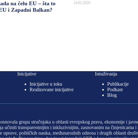
sada na čelu EU – šta to
24.02.2026
 EU i Zapadni Balkan?
Inicijative
Istraživanja
Inicijative u toku
Publikacije
Realizovane inicijative
Podkast
Blog
e osnovala grupa stručnjaka u oblasti evropskog prava, ekonomije i javn
e ga učiniti transparentnijim i inkluzivnijim, zasnovanim na činjenicama
javne uprave, političkih nauka, međunarodnih odnosa i drugih oblasti dr