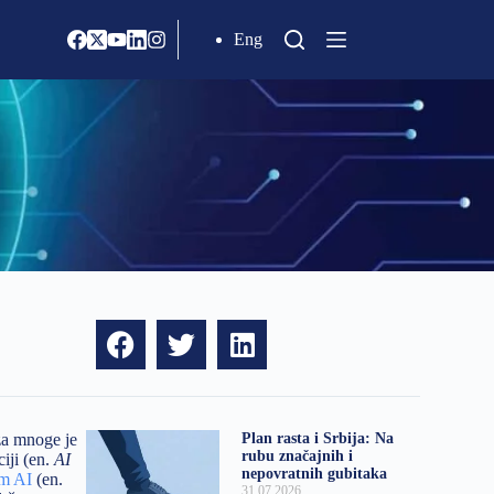
Eng
 za mnoge je
Plan rasta i Srbija: Na
rubu značajnih i
iji (en.
AI
nepovratnih gubitaka
em AI
(en.
31.07.2026