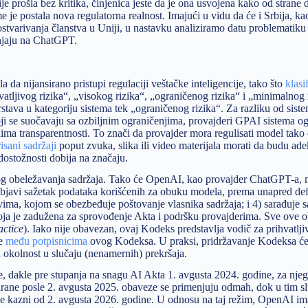
e prošla bez kritika, činjenica jeste da je ona usvojena kako od strane 
 je postala nova regulatorna realnost. Imajući u vidu da će i Srbija, ka
ostvarivanja članstva u Uniji, u nastavku analiziramo datu problematiku
anjaju na ChatGPT.
 da nijansirano pristupi regulaciji veštačke inteligencije, tako što
klasi
vatljivog rizika“, „visokog rizika“, „ograničenog rizika“ i „minimalnog 
rstava u kategoriju sistema tek „ograničenog rizika“. Za razliku od sist
 koji se suočavaju sa ozbiljnim ograničenjima, provajderi GPAI sistema 
ima transparentnosti. To znači da provajder mora regulisati model tako
isani sadržaji
poput zvuka, slika ili video materijala morati da budu ad
edostožnosti dobija na značaju.
og obeležavanja sadržaja. Tako će OpenAI, kao provajder ChatGPT-a, m
objavi sažetak podataka korišćenih za obuku modela, prema unapred de
avima, kojom se obezbeđuje poštovanje vlasnika sadržaja; i 4) sarađuje s
ja je zadužena za sprovođenje Akta i podršku provajderima. Sve ove 
actice
). Iako nije obavezan, ovaj Kodeks predstavlja vodič za prihvatlji
je
među potpisnicima
ovog Kodeksa. U praksi, pridržavanje Kodeksa će 
 okolnost u slučaju (nenamernih) prekršaja.
, dakle pre stupanja na snagu AI Akta 1. avgusta 2024. godine, za njeg
rane posle 2. avgusta 2025. obaveze se primenjuju odmah, dok u tim s
je kazni od 2. avgusta 2026. godine. U odnosu na taj režim, OpenAI im