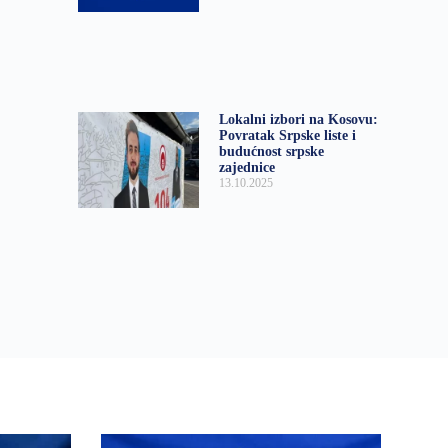
Lokalni izbori na Kosovu:
Povratak Srpske liste i
budućnost srpske
zajednice
13.10.2025