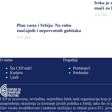
Irska je 
znači za
27.07.2026
Plan rasta i Srbija: Na rubu
značajnih i nepovratnih gubitaka
31.07.2026
O nama
Događaji
Šta CEP radi?
Predstojeći
Karijera
Prethodni
Ljudi
CEP je nezavisna, nevladina, neprofitna think tank organizacija koju j
unapređenju okruženja za kreiranje javnih politika u Srbiji, tako što ć
čine visoko kvalifikovani i istaknuti stručnjaci iz oblasti prava EU, 