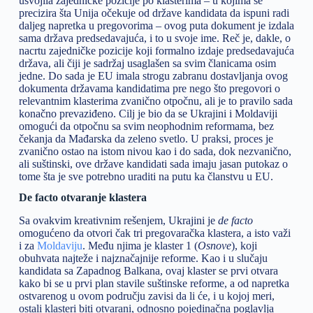
usvojila zajedničke pozicije po klasterima – u kojima se
precizira šta Unija očekuje od države kandidata da ispuni radi
daljeg napretka u pregovorima – ovog puta dokument je izdala
sama država predsedavajuća, i to u svoje ime. Reč je, dakle, o
nacrtu zajedničke pozicije koji formalno izdaje predsedavajuća
država, ali čiji je sadržaj usaglašen sa svim članicama osim
jedne. Do sada je EU imala strogu zabranu dostavljanja ovog
dokumenta državama kandidatima pre nego što pregovori o
relevantnim klasterima zvanično otpočnu, ali je to pravilo sada
konačno prevaziđeno. Cilj je bio da se Ukrajini i Moldaviji
omogući da otpočnu sa svim neophodnim reformama, bez
čekanja da Mađarska da zeleno svetlo. U praksi, proces je
zvanično ostao na istom nivou kao i do sada, dok nezvanično,
ali suštinski, ove države kandidati sada imaju jasan putokaz o
tome šta je sve potrebno uraditi na putu ka članstvu u EU.
De facto otvaranje klastera
Sa ovakvim kreativnim rešenjem, Ukrajini je
de facto
omogućeno da otvori čak tri pregovaračka klastera, a isto važi
i za
Moldaviju
. Među njima je klaster 1 (
Osnove
), koji
obuhvata najteže i najznačajnije reforme. Kao i u slučaju
kandidata sa Zapadnog Balkana, ovaj klaster se prvi otvara
kako bi se u prvi plan stavile suštinske reforme, a od napretka
ostvarenog u ovom području zavisi da li će, i u kojoj meri,
ostali klasteri biti otvarani, odnosno pojedinačna poglavlja