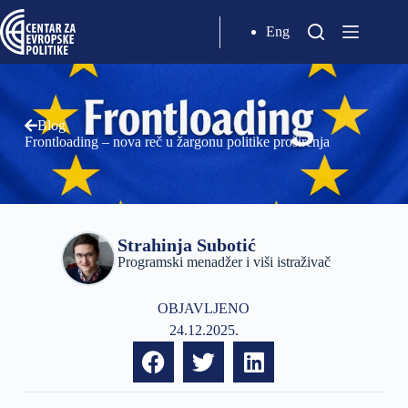
Eng
Blog
Frontloading – nova reč u žargonu politike proširenja
Strahinja Subotić
Programski menadžer i viši istraživač
OBJAVLJENO
24.12.2025.