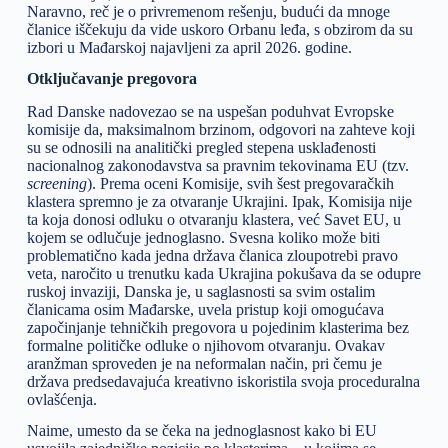
Naravno, reč je o privremenom rešenju, budući da mnoge
članice iščekuju da vide uskoro Orbanu leđa, s obzirom da su
izbori u Mađarskoj najavljeni za april 2026. godine.
Otključavanje pregovora
Rad Danske nadovezao se na uspešan poduhvat Evropske
komisije da, maksimalnom brzinom, odgovori na zahteve koji
su se odnosili na analitički pregled stepena usklađenosti
nacionalnog zakonodavstva sa pravnim tekovinama EU (tzv.
screening
). Prema oceni Komisije, svih šest pregovaračkih
klastera spremno je za otvaranje Ukrajini. Ipak, Komisija nije
ta koja donosi odluku o otvaranju klastera, već Savet EU, u
kojem se odlučuje jednoglasno. Svesna koliko može biti
problematično kada jedna država članica zloupotrebi pravo
veta, naročito u trenutku kada Ukrajina pokušava da se odupre
ruskoj invaziji, Danska je, u saglasnosti sa svim ostalim
članicama osim Mađarske, uvela pristup koji omogućava
započinjanje tehničkih pregovora u pojedinim klasterima bez
formalne političke odluke o njihovom otvaranju. Ovakav
aranžman sproveden je na neformalan način, pri čemu je
država predsedavajuća kreativno iskoristila svoja proceduralna
ovlašćenja.
Naime, umesto da se čeka na jednoglasnost kako bi EU