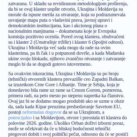
zatvarana. U skladu sa revidiranom metodologijom proširenja,
da bi se ovaj klaster uopšte otvorio, Ukrajina i Moldavija su
morale da ispune merila za otvaranje, koja su podrazumevala
usvajanje mapa puta o vladavini prava, javnoj upravi i
demokratskim institucijama, kao i akcionog plana o
nacionalnim manjinama – dokumenata koje je Evropska
komisija pozitivno ocenila. Pored ovog klastera, obuhvaćeni
su i klaster 2 (
Unutrašnje tržište
) i klaster 6 (
Spoljni odnosi
).
Ukrajina i Moldavija već sada mogu da rade na ovim
klasterima, pa ih čak i u potpunosti dovrše, a kada Mađarska
ukine svoju blokadu, njihovo zvanično otvaranje i zatvaranje
moglo bi da se dogodi gotovo istovremeno.
Sa ovakvim iskoracima, Ukrajina i Moldavija su po broju
(tehnički) otvorenih klastera prevazišle ceo Zapadni Balkan,
sa izuzetkom Crne Gore i Albanije. Time je Srbija, koja je
donedavno bila rame uz rame sa Crnom Gorom, pomerena,
primera radi, na peto mesto po stepenu napretka ka članstvu.
Ovaj jaz bi se dodatno mogao produbiti ako se uzme u obzir
da, sada kada Kipar preuzima predsedavanje Savetom EU,
postoji
neformalan dogovor
da se sa Ukrajinom, a
potencijalno
i sa Moldavijom, otvore i preostala tri klastera do
polovine 2026. godine. Ukoliko Orban doživi izborni poraz,
može se očekivati da će u bliskoj budućnosti tehnički
pregovori dobiti i svoj politički pečat, odnosno da će se postići