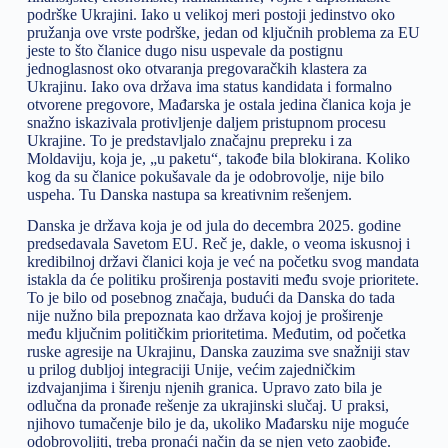
podrške Ukrajini. Iako u velikoj meri postoji jedinstvo oko
pružanja ove vrste podrške, jedan od ključnih problema za EU
jeste to što članice dugo nisu uspevale da postignu
jednoglasnost oko otvaranja pregovaračkih klastera za
Ukrajinu. Iako ova država ima status kandidata i formalno
otvorene pregovore, Mađarska je ostala jedina članica koja je
snažno iskazivala protivljenje daljem pristupnom procesu
Ukrajine. To je predstavljalo značajnu prepreku i za
Moldaviju, koja je, „u paketu“, takođe bila blokirana. Koliko
kog da su članice pokušavale da je odobrovolje, nije bilo
uspeha. Tu Danska nastupa sa kreativnim rešenjem.
Danska je država koja je od jula do decembra 2025. godine
predsedavala Savetom EU. Reč je, dakle, o veoma iskusnoj i
kredibilnoj državi članici koja je već na početku svog mandata
istakla da će politiku proširenja postaviti među svoje prioritete.
To je bilo od posebnog značaja, budući da Danska do tada
nije nužno bila prepoznata kao država kojoj je proširenje
među ključnim političkim prioritetima. Međutim, od početka
ruske agresije na Ukrajinu, Danska zauzima sve snažniji stav
u prilog dubljoj integraciji Unije, većim zajedničkim
izdvajanjima i širenju njenih granica. Upravo zato bila je
odlučna da pronađe rešenje za ukrajinski slučaj. U praksi,
njihovo tumačenje bilo je da, ukoliko Mađarsku nije moguće
odobrovoljiti, treba pronaći način da se njen veto zaobiđe.