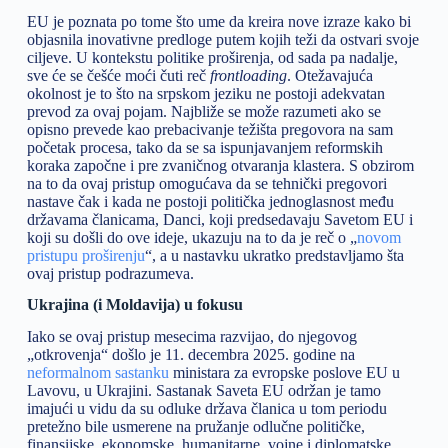
EU je poznata po tome što ume da kreira nove izraze kako bi
objasnila inovativne predloge putem kojih teži da ostvari svoje
ciljeve. U kontekstu politike proširenja, od sada pa nadalje,
sve će se češće moći čuti reč
frontloading
. Otežavajuća
okolnost je to što na srpskom jeziku ne postoji adekvatan
prevod za ovaj pojam. Najbliže se može razumeti ako se
opisno prevede kao prebacivanje težišta pregovora na sam
početak procesa, tako da se sa ispunjavanjem reformskih
koraka započne i pre zvaničnog otvaranja klastera. S obzirom
na to da ovaj pristup omogućava da se tehnički pregovori
nastave čak i kada ne postoji politička jednoglasnost među
državama članicama, Danci, koji predsedavaju Savetom EU i
koji su došli do ove ideje, ukazuju na to da je reč o „
novom
pristupu proširenju
“, a u nastavku ukratko predstavljamo šta
ovaj pristup podrazumeva.
Ukrajina (i Moldavija) u fokusu
Iako se ovaj pristup mesecima razvijao, do njegovog
„otkrovenja“ došlo je 11. decembra 2025. godine na
neformalnom sastanku
ministara za evropske poslove EU u
Lavovu, u Ukrajini. Sastanak Saveta EU održan je tamo
imajući u vidu da su odluke država članica u tom periodu
pretežno bile usmerene na pružanje odlučne političke,
finansijske, ekonomske, humanitarne, vojne i diplomatske