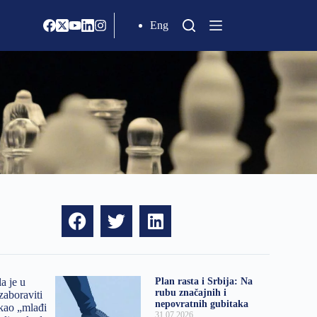
Eng
a je u
Plan rasta i Srbija: Na
rubu značajnih i
zaboraviti
nepovratnih gubitaka
 kao „mlađi
31.07.2026