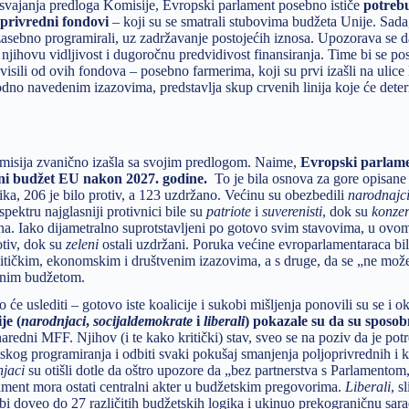
usvajanja predloga Komisije, Evropski parlament posebno ističe
potrebu
oprivredni fondovi
– koji su se smatrali stubovima budžeta Unije. Sada
vi zasebno programirali, uz zadržavanje postojećih iznosa. Upozorava se d
 njihovu vidljivost i dugoročnu predvidivost finansiranja. Time bi se pos
isili od ovih fondova – posebno farmerima, koji su prvi izašli na ulice 
odno navedenim izazovima, predstavlja skup crvenih linija koje će deter
Komisija zvanično izašla sa svojim predlogom. Naime,
Evropski parlame
ni budžet EU nakon 2027. godine.
To je bila osnova za gore opisane
nika, 206 je bilo protiv, a 123 uzdržano. Većinu su obezbedili
narodnajc
pektru najglasniji protivnici bile su
patriote
i
suverenisti
, dok su
konzer
žana. Iako dijametralno suprotstavljeni po gotovo svim stavovima, u ovo
otiv, dok su
zeleni
ostali uzdržani. Poruka većine evroparlamentaraca bila
itičkim, ekonomskim i društvenim izazovima, a s druge, da se „ne može 
ćanim budžetom.
će uslediti – gotovo iste koalicije i sukobi mišljenja ponovili su se i 
je (
narodnjaci
,
socijaldemokrate
i
liberali
) pokazale su da su sposo
aredni MFF. Njihov (i te kako kritički) stav, sveo se na poziv da je pot
etskog programiranja i odbiti svaki pokušaj smanjenja poljoprivrednih i 
njaci
su otišli dotle da oštro upozore da „bez partnerstva s Parlamentom, 
ment mora ostati centralni akter u budžetskim pregovorima.
Liberali
, s
bi doveo do 27 različitih budžetskih logika i ukinuo prekograničnu sara