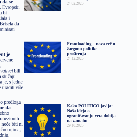
 da se
24.02.2026
, Evropski
a bi
lala i
Brisela da
minisati
Frontloading – nova reč u
žargonu politike
proširenja
nt je
24.12.2025
 crvene
i
,
vativci
bili
m slučaju
 je, s jedne
uraditi više
oko predloga
Kako POLITICO javlja:
bne da
Naša ideja o
rebno
ograničavanju veta dobija
kohezionih
na zamahu
neće biti ni
29.10.2025
lično njima,
dnju.