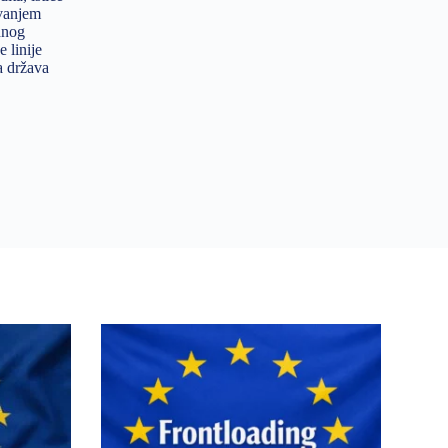
ovanjem
dnog
 linije
a država