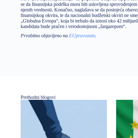
se da finansijska podrška mora biti uslovljena sprovođenje
njenih vrednosti. Konačno, naglašava se da postojeća obav
finansijskog okvira, te da nacionalni budžetski okviri ne sme
„Globalna Evropa“, koja bi trebalo da iznosi oko 42 milijar
kandidata bude praćen i verodostojnom „šargarepom“.
Prvobitno objavljeno na
EUpravozato
.
Prethodni blogovi