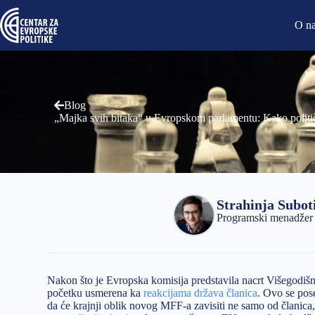
O n
Blog
„Majka svih bitaka“ u Evropskom parlamentu: Kako politi
Strahinja Subot
Programski menadžer i 
Nakon što je Evropska komisija predstavila nacrt Višegodišn
početku usmerena ka
reakcijama država članica
. Ovo se pos
da će krajnji oblik novog MFF-a zavisiti ne samo od članica