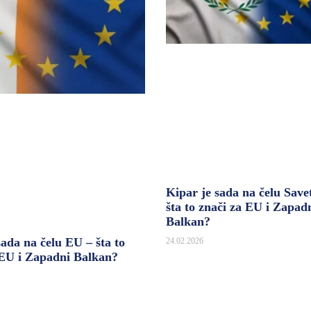
Kipar je sada na čelu Save
šta to znači za EU i Zapad
Balkan?
sada na čelu EU – šta to
24.02.2026
 EU i Zapadni Balkan?