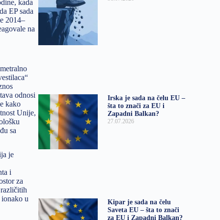
odine, kada
 da EP sada
ode 2014–
eagovale na
ametralno
estilaca“
iznos
stava odnosi
Irska je sada na čelu EU –
se kako
šta to znači za EU i
tnost Unije,
Zapadni Balkan?
nološku
27.07.2026
ađu sa
ja je
ta i
ostor za
azličitih
 ionako u
Kipar je sada na čelu
Saveta EU – šta to znači
za EU i Zapadni Balkan?