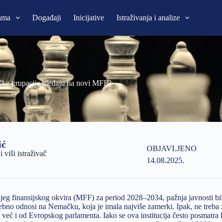
ama
Događaji
Inicijative
Istraživanja i analize
čke grupacije gledaju na novi MFF?
ić
OBJAVLJENO
viši istraživač
14.08.2025.
jeg finansijskog okvira (MFF) za period 2028–2034, pažnja javnosti bil
ebno odnosi na Nemačku, koja je imala najviše zamerki. Ipak, ne treba 
, već i od Evropskog parlamenta. Iako se ova institucija često posmatra