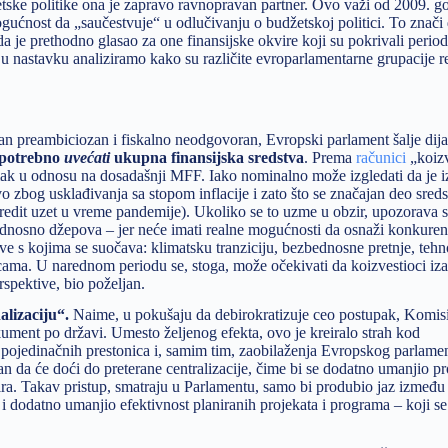
ske politike ona je zapravo ravnopravan partner. Ovo važi od 2009. g
ućnost da „saučestvuje“ u odlučivanju o budžetskoj politici. To znači
da je prethodno glasao za one finansijske okvire koji su pokrivali peri
u nastavku analiziramo kako su različite evroparlamentarne grupacije r
plan preambiciozan i fiskalno neodgovoran, Evropski parlament šalje dij
e potrebno
uvećati
ukupna finansijska sredstva
. Prema
računici
„koizv
omak u odnosu na dosadašnji MFF. Iako nominalno može izgledati da je 
vo zbog usklađivanja sa stopom inflacije i zato što se značajan deo sred
redit uzet u vreme pandemije). Ukoliko se to uzme u obzir, upozorava 
odnosno džepova – jer neće imati realne mogućnosti da osnaži konkuren
ve s kojima se suočava: klimatsku tranziciju, bezbednosne pretnje, teh
ma. U narednom periodu se, stoga, može očekivati da koizvestioci iz
spektive, bio poželjan.
alizaciju“.
Naime, u pokušaju da debirokratizuje ceo postupak, Komisi
kument po državi. Umesto željenog efekta, ovo je kreiralo strah kod
 pojedinačnih prestonica i, samim tim, zaobilaženja Evropskog parlamen
n da će doći do preterane centralizacije, čime bi se dodatno umanjio pr
vira. Takav pristup, smatraju u Parlamentu, samo bi produbio jaz između r
 dodatno umanjio efektivnost planiranih projekata i programa – koji se