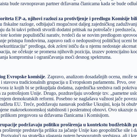
 zaista bude ravnopravan partner državama članicama kada se bude odlu
oriteta EP-a, njihovi razlozi za protivljenje i predlogu Komisije bili 
aju fiskalne razloge, odbijajući mogućnost daljeg zajedničkog zaduživanj
 da bi takvi prihodi stvorili dodatni pritisak na potrošače i preduzeća, 
riote
koriste populistički narativ, tvrdeći da se novim predlogom sprovo
anje pristupa fondovima, zapravo radi o nedopustivoj političkoj uceni br
sekuritizaciju“ predloga, dok
zeleni
ističu da u njemu nedostaje akcenat 
acija, ne očekuje se promena njihovih pozicija, izuzev potencijalno kod
tizanja kompromisa i ograničavanja moći desnog spektruma.
dlog Evropske komisije
. Zapravo, analizom dosadašnjih ocena, može se
i stavova tradicionalnih grupacija u Evropskom parlamentu. Prvo, ove 
ora iz kojih bi se prikupljala dodatna, zajednička sredstva radi pokriva
za potrošnjom Unije. Drugo, pozdravljaju uvođenje tzv. „pametne uslo
enjem demokratskih reformi. Posebno se naglašava važnost jače poveza
budžeta EU. Treće, podržavaju nastavak podrške Ukrajini, koja bi obuhv
njene makroekonomskoj stabilnosti i posleratnoj obnovi. Ovo ukazuje n
ra prilikom pregovora sa državama članicama i Komisijom.
 grupacije podržavaju politiku proširenja u kontekstu budžetskih 
roširenje predstavlja priliku za jačanje Unije kao geopolitičke sile i da
zivajući na strateška ulaganja putem bespovratnih sredstava, ali i kred