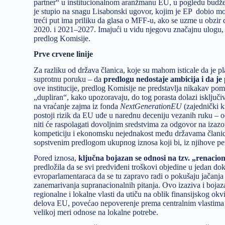
partner“ u institucionalnom aranžmanu EU, u pogledu budžet
je stupio na snagu Lisabonski ugovor, kojim je EP dobio mog
treći put ima priliku da glasa o MFF-u, ako se uzme u obzir 
2020. i 2021–2027. Imajući u vidu njegovu značajnu ulogu, 
predlog Komisije.
Prve crvene linije
Za razliku od država članica, koje su mahom isticale da je 
suprotnu poruku – da
predlogu nedostaje ambicija i da j
ove institucije, predlog Komisije ne predstavlja nikakav p
„dupliran“, kako upozoravaju, do tog porasta dolazi isključi
na vraćanje zajma iz fonda
NextGenerationEU
(zajednički k
postoji rizik da EU uđe u narednu deceniju vezanih ruku – 
niti će raspolagati dovoljnim sredstvima za odgovor na izazo
kompeticiju i ekonomsku nejednakost među državama članica
sopstvenim predlogom ukupnog iznosa koji bi, iz njihove per
Pored iznosa,
ključna bojazan se odnosi na tzv. „renacion
predložila da se svi predviđeni troškovi objedine u jedan do
evroparlamentaraca da se tu zapravo radi o pokušaju jačanja
zanemarivanja supranacionalnih pitanja. Ovo izaziva i bojaza
regionalne i lokalne vlasti da utiču na oblik finansijskog ok
delova EU, povećao nepoverenje prema centralnim vlastima i
velikoj meri odnose na lokalne potrebe.