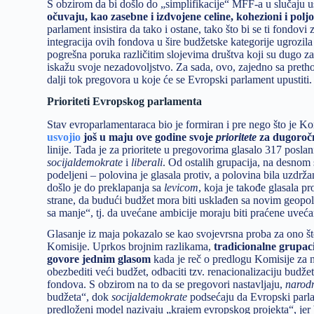
S obzirom da bi došlo do „simplifikacije“ MFF-a u slučaju 
očuvaju, kao zasebne i izdvojene celine, kohezioni i polj
parlament insistira da tako i ostane, tako što bi se ti fondo
integracija ovih fondova u šire budžetske kategorije ugrozila
pogrešna poruka različitim slojevima društva koji su dugo zav
iskažu svoje nezadovoljstvo. Za sada, ovo, zajedno sa preth
dalji tok pregovora u koje će se Evropski parlament upustiti.
Prioriteti Evropskog parlamenta
Stav evroparlamentaraca bio je formiran i pre nego što je 
usvojio
još u maju ove godine svoje
prioritete
za dugoroč
linije. Tada je za prioritete u pregovorima glasalo 317 posla
socijaldemokrate
i
liberali
. Od ostalih grupacija, na desnom s
podeljeni – polovina je glasala protiv, a polovina bila uzdr
došlo je do preklapanja sa
levicom
, koja je takođe glasala pr
strane, da budući budžet mora biti usklađen sa novim geopol
sa manje“, tj. da uvećane ambicije moraju biti praćene uve
Glasanje iz maja pokazalo se kao svojevrsna proba za ono što 
Komisije. Uprkos brojnim razlikama,
tradicionalne grupaci
govore jednim glasom
kada je reč o predlogu Komisije za n
obezbediti veći budžet, odbaciti tzv. renacionalizaciju budž
fondova. S obzirom na to da se pregovori nastavljaju,
narod
budžeta“, dok
socijaldemokrate
podsećaju da Evropski parla
predloženi model nazivaju „krajem evropskog projekta“, jer 