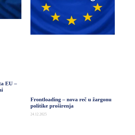
ta EU –
ni
Frontloading – nova reč u žargonu
politike proširenja
24.12.2025