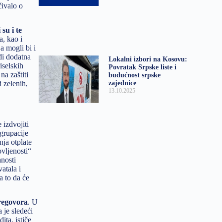
čivalo o
su i te
a, kao i
a mogli bi i
di dodatna
Lokalni izbori na Kosovu:
iselskih
Povratak Srpske liste i
na zaštiti
budućnost srpske
zajednice
 zelenih,
13.10.2025
 izdvojiti
grupacije
nja otplate
vljenosti“
nosti
atala i
a to da će
pregovora
. U
 je sledeći
ita, ističe