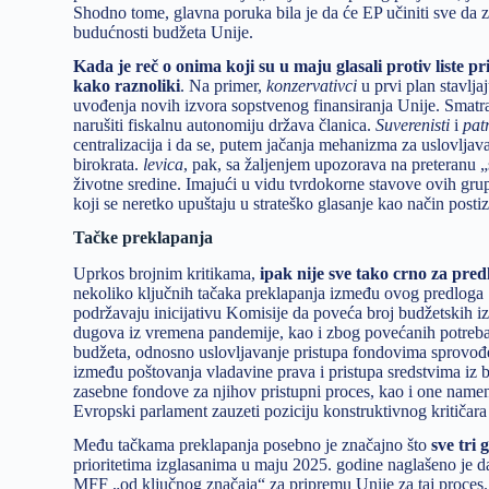
Shodno tome, glavna poruka bila je da će EP učiniti sve da
budućnosti budžeta Unije.
Kada je reč o onima koji su u maju glasali protiv liste pri
kako raznoliki
. Na primer,
konzervativci
u prvi plan stavlj
uvođenja novih izvora sopstvenog finansiranja Unije. Smatraju
narušiti fiskalnu autonomiju država članica.
Suverenisti
i
pat
centralizacija i da se, putem jačanja mehanizma za uslovljav
birokrata.
levica
, pak, sa žaljenjem upozorava na preteranu „
životne sredine. Imajući u vidu tvrdokorne stavove ovih grup
koji se neretko upuštaju u strateško glasanje kao način pos
Tačke preklapanja
Uprkos brojnim kritikama,
ipak nije sve tako crno za pre
nekoliko ključnih tačaka preklapanja između ovog predloga 
podržavaju inicijativu Komisije da poveća broj budžetskih izv
dugova iz vremena pandemije, kao i zbog povećanih potreba 
budžeta, odnosno uslovljavanje pristupa fondovima sprovođ
između poštovanja vladavine prava i pristupa sredstvima iz 
zasebne fondove za njihov pristupni proces, kao i one name
Evropski parlament zauzeti poziciju konstruktivnog kritiča
Među tačkama preklapanja posebno je značajno što
sve tri
prioritetima izglasanima u maju 2025. godine naglašeno je da p
MFF „od ključnog značaja“ za pripremu Unije za taj proces. Po