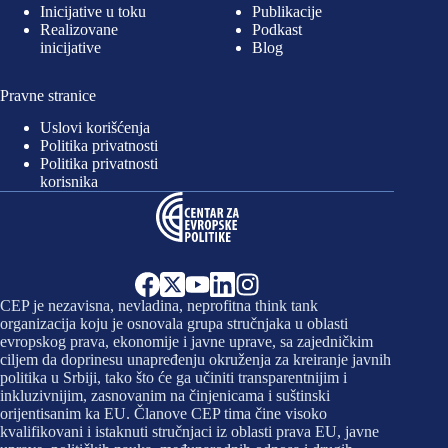
Inicijative u toku
Publikacije
Realizovane
Podkast
inicijative
Blog
Pravne stranice
Uslovi korišćenja
Politika privatnosti
Politika privatnosti
korisnika
CEP je nezavisna, nevladina, neprofitna think tank
organizacija koju je osnovala grupa stručnjaka u oblasti
evropskog prava, ekonomije i javne uprave, sa zajedničkim
ciljem da doprinesu unapređenju okruženja za kreiranje javnih
politika u Srbiji, tako što će ga učiniti transparentnijim i
inkluzivnijim, zasnovanim na činjenicama i suštinski
orijentisanim ka EU. Članove CEP tima čine visoko
kvalifikovani i istaknuti stručnjaci iz oblasti prava EU, javne