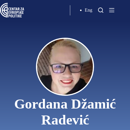
Eng
Gordana Džamić
Radević