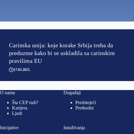
Carinska unija: koje korake Srbija treba da
preduzme kako bi se uskladila sa carinskim
pravilima EU
17.03.2021
O nama
Događaji
Šta CEP radi?
Predstojeći
Karijera
Prethodni
Ljudi
Inicijative
Istraživanja