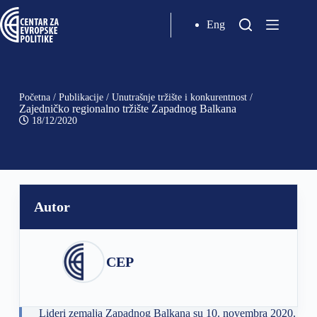
Eng
Početna
/
Publikacije
/
Unutrašnje tržište i konkurentnost
/
Zajedničko regionalno tržište Zapadnog Balkana
18/12/2020
Autor
CEP
Lideri zemalja Zapadnog Balkana su 10. novembra 2020.