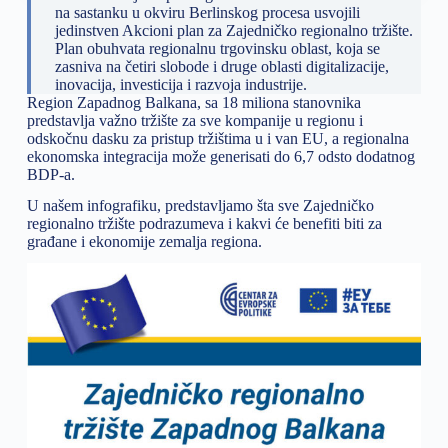
na sastanku u okviru Berlinskog procesa usvojili
jedinstven Akcioni plan za Zajedničko regionalno tržište.
Plan obuhvata regionalnu trgovinsku oblast, koja se
zasniva na četiri slobode i druge oblasti digitalizacije,
inovacija, investicija i razvoja industrije.
Region Zapadnog Balkana, sa 18 miliona stanovnika
predstavlja važno tržište za sve kompanije u regionu i
odskočnu dasku za pristup tržištima u i van EU, a regionalna
ekonomska integracija može generisati do 6,7 odsto dodatnog
BDP-a.
U našem infografiku, predstavljamo šta sve Zajedničko
regionalno tržište podrazumeva i kakvi će benefiti biti za
građane i ekonomije zemalja regiona.