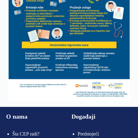
O nama
Događaji
Šta CEP radi?
Predstojeći