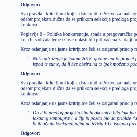
Odgovor:
Sva pravila i kriterijumi koji su istaknuti u Pozivu za male g
odabir projekata dužna da se prilikom selekcije predloga pro
konkursu.
Poglavlje 8 – Politika konkurencije, spada u pregovaračka po
koja bi sadržala teme iz ove oblasti biti prihvaćena za dalji 
Kroz oslanjanje na jasne kritrijume želi se osigurati princi
Naše udruženje je tokom 2018. godine imalo promet p
ispod te sume, da li bez obzira na to ipak možemo po
Odgovor:
Sva pravila i kriterijumi koji su istaknuti u Pozivu za male g
odabir projekata dužna da se prilikom selekcije predloga pro
konkursu.
Kroz oslanjanje na jasne kritrijume želi se osigurati princi
Da li bi predlog projekta čija bi okosnica bila loka
lokalnoj samoupravi, a čiji bi posao bio da približe 4
bi ih učinili konkurentnijim na tržištu EU, ispunio pr
Odgovor: