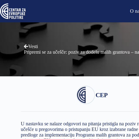
O n
Vesti
Pripremi se za učešče: poziv za dodelu malih grantova – na
CEP
U nastavku se nalaze odgovori na pitanja pristigla na poziv r
učešće u pregovorima o pristupanju EU kroz izabrane radn
predloge za implementaciju Programa malih grantova za pod