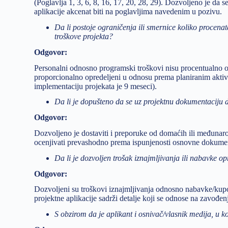
(Poglavlja 1, 3, 6, 8, 16, 17, 20, 28, 29). Dozvoljeno je da 
aplikacije akcenat biti na poglavljima navedenim u pozivu.
Da li postoje ograničenja ili smernice koliko procen
troškove projekta?
Odgovor:
Personalni odnosno programski troškovi nisu procentualno 
proporcionalno opredeljeni u odnosu prema planiranim aktiv
implementaciju projekata je 9 meseci).
Da li je dopušteno da se uz projektnu dokumentaciju 
Odgovor:
Dozvoljeno je dostaviti i preporuke od domaćih ili međunaro
ocenjivati prevashodno prema ispunjenosti osnovne dokumen
Da li je dozvoljen trošak iznajmljivanja ili nabavke o
Odgovor:
Dozvoljeni su troškovi iznajmljivanja odnosno nabavke/kupo
projektne aplikacije sadrži detalje koji se odnose na zavođen
S obzirom da je aplikant i osnivač/vlasnik medija, u k