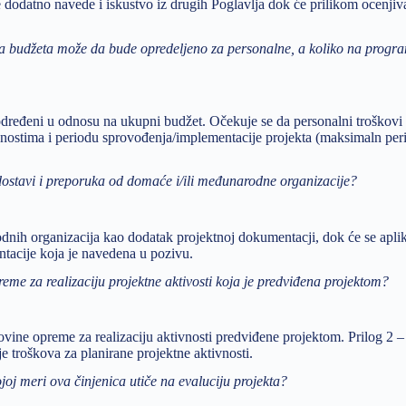
se dodatno navede i iskustvo iz drugih Poglavlja dok će prilikom ocenjiv
ata budžeta može da bude opredeljeno za personalne, a koliko na progr
određeni u odnosu na ukupni budžet. Očekuje se da personalni troškovi
nostima i periodu sprovođenja/implementacije projekta (maksimaln per
dostavi i preporuka od domaće i/ili međunarodne organizacije?
dnih organizacija kao dodatak projektnoj dokumentacji, dok će se aplik
tacije koja je navedena u pozivu.
preme za realizaciju projektne aktivosti koja je predviđena projektom?
vine opreme za realizaciju aktivnosti predviđene projektom. Prilog 2 –
je troškova za planirane projektne aktivnosti.
ojoj meri ova činjenica utiče na evaluciju projekta?