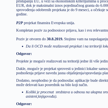
pristupanju EU, u vezi sa ekonomskim kriterijumima u proc
EUR, dok je maksimalni iznos pojedinačnog granta do 6.000
sprovođenja odobrenih projekata je do 9 meseci, a očekuje s
godine.
P2P
projekat finansira Evropska unija.
Kompletan poziv za podnosioce prijava, kao i svu relevant
Poziv je otvoren do
30.8.2019.
Stojimo vam na raspolaganju
Da li OCD može realizovati projekat i na teritoriji l
Odgovor:
Projekte je moguće realizovati na teritoriji jedne ili više je
Dakle, moguće je projekat sprovesti u jedinici lokalne samo
podnošenja prijave navedu jasna objašnjenja/opravdanja plani
Dodatno, neophodno je da podnosilac aplikacije bude direkt
može delovati kao posrednik na bilo koji način.
Kolliki je procenat sredstava u odnosu na ukupna sre
asistent,knjigovođa).
Odgovor: