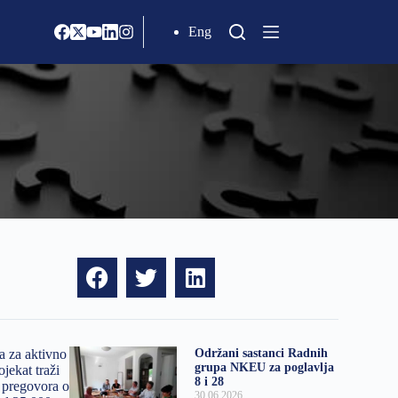
Eng
va za aktivno
Održani sastanci Radnih
grupa NKEU za poglavlja
ojekat traži
8 i 28
 pregovora o
30.06.2026