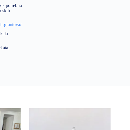
kta potrebno
omskih
ih-grantova/
ekata
ekata.