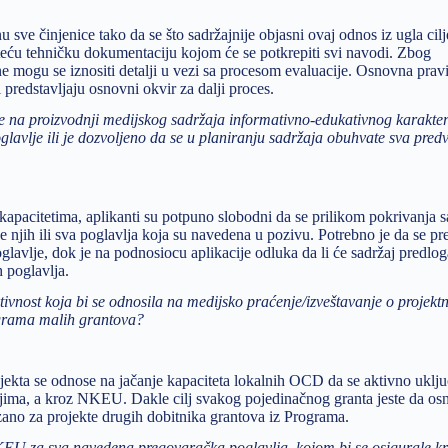
 sve činjenice tako da se što sadržajnije objasni ovaj odnos iz ugla cilj
ateću tehničku dokumentaciju kojom će se potkrepiti svi navodi. Zbog
mogu se iznositi detalji u vezi sa procesom evaluacije. Osnovna pravi
 predstavljaju osnovni okvir za dalji proces.
te na proizvodnji medijskog sadržaja informativno-edukativnog karaktera
lavlje ili je dozvoljeno da se u planiranju sadržaja obuhvate sva pred
kapacitetima, aplikanti su potpuno slobodni da se prilikom pokrivanja s
e njih ili sva poglavlja koja su navedena u pozivu. Potrebno je da se p
lavlje, dok je na podnosiocu aplikacije odluka da li će sadržaj predlog
h poglavlja.
aktivnost koja bi se odnosila na medijsko praćenje/izveštavanje o projekt
rograma malih grantova?
projekta se odnose na jačanje kapaciteta lokalnih OCD da se aktivno uklj
ima, a kroz NKEU. Dakle cilj svakog pojedinačnog granta jeste da os
zano za projekte drugih dobitnika grantova iz Programa.
U za sva navedena pregovaračka poglavlja, kojom bi se osigurale kre