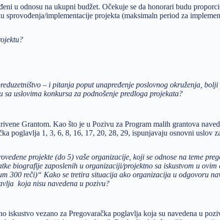
eđeni u odnosu na ukupni budžet. Očekuje se da honorari budu proporc
du sprovođenja/implementacije projekta (maksimaln period za implemen
rojektu?
 preduzetništvo – i pitanja poput unapređenje poslovnog okruženja, bolji
du sa uslovima konkursa za podnošenje predloga projekata?
krivene Grantom. Kao što je u Pozivu za Program malih grantova nave
čka poglavlja 1, 3, 6, 8, 16, 17, 20, 28, 29, ispunjavaju osnovni uslov z
ovedene projekte (do 5) vaše organizacije, koji se odnose na teme pre
ratke biografije zaposlenih u organizaciji/projektno sa iskustvom u ovim
imum 300 reči)“ Kako se tretira situacija ako organizacija u odgovoru n
lavlja koja nisu navedena u pozivu?
sno iskustvo vezano za Pregovaračka poglavlja koja su navedena u pozi