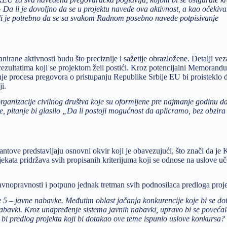
 Da li je dovoljno da se u projektu navede ova aktivnost, a kao očekivan
i je potrebno da se sa svakom Radnom posebno navede potpisivanje
irane aktivnosti budu što preciznije i sažetije obrazložene. Detalji ve
 rezultatima koji se projektom želi postići. Kroz potencijalni Memorand
procesa pregovora o pristupanju Republike Srbije EU bi proisteklo d
i.
organizacije civilnog društva koje su oformljene pre najmanje godinu 
e, pitanje bi glasilo „Da li postoji mogućnost da aplicramo, bez obzira
rantove predstavljaju osnovni okvir koji je obavezujući, što znači da je 
jekata pridržava svih propisanih kriterijuma koji se odnose na uslove u
p ravnopravnosti i potpuno jednak tretman svih podnosilaca predloga proj
 – javne nabavke. Međutim oblast jačanja konkurencije koje bi se dot
abavki. Kroz unapređenje sistema javnih nabavki, upravo bi se poveća
i bi predlog projekta koji bi dotakao ove teme ispunio uslove konkursa?