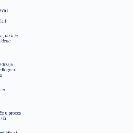
eva i
la i
, da li je
viđena
adržaja
redlogom
a
nim
uče u proces
naži
dibilne i