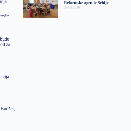
anja
Reformske agende Srbije
30.05.2026
amske
 budu
iod za
acija
 Budžet,