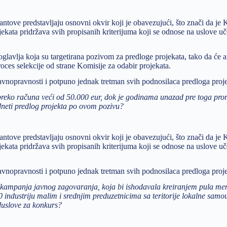
rantove predstavljaju osnovni okvir koji je obavezujući, što znači da je 
jekata pridržava svih propisanih kriterijuma koji se odnose na uslove u
glavlja koja su targetirana pozivom za predloge projekata, tako da će a
proces selekcije od strane Komisije za odabir projekata.
p ravnopravnosti i potpuno jednak tretman svih podnosilaca predloga proj
reko računa veći od 50.000 eur, dok je godinama unazad pre toga pro
dneti predlog projekta po ovom pozivu?
rantove predstavljaju osnovni okvir koji je obavezujući, što znači da je 
jekata pridržava svih propisanih kriterijuma koji se odnose na uslove u
p ravnopravnosti i potpuno jednak tretman svih podnosilaca predloga proj
lna kampanja javnog zagovaranja, koja bi ishodavala kreiranjem pula me
.0 industriju malim i srednjim preduzetnicima sa teritorije lokalne sam
eduslove za konkurs?