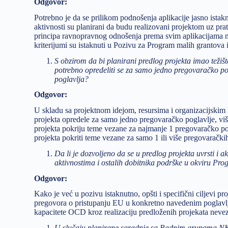
Odgovor:
Potrebno je da se prilikom podnošenja aplikacije jasno istaknu
aktivnosti su planirani da budu realizovani projektom uz pr
principa ravnopravnog odnošenja prema svim aplikacijama ne 
kriterijumi su istaknuti u Pozivu za Program malih grantova i
S obzirom da bi planirani predlog projekta imao težiš
potrebno opredeliti se za samo jedno pregovaračko pog
poglavlja?
Odgovor:
U skladu sa projektnom idejom, resursima i organizacijskim 
projekta opredele za samo jedno pregovaračko poglavlje, viš
projekta pokriju teme vezane za najmanje 1 pregovaračko pog
projekta pokriti teme vezane za samo 1 ili više pregovarački
Da li je dozvoljeno da se u predlog projekta uvrsti i 
aktivnostima i ostalih dobitnika podrške u okviru P
Odgovor:
Kako je već u pozivu istaknutno, opšti i specifični ciljevi 
pregovora o pristupanju EU u konkretno navedenim poglavlj
kapacitete OCD kroz realizaciju predloženih projekata neve
U slučaju planirane saradnje sa Radnim grupama NKE