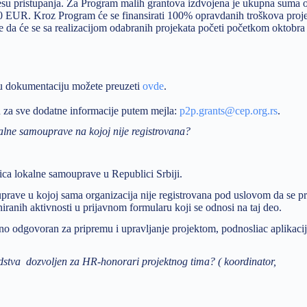
esu pristupanja. Za Program malih grantova izdvojena je ukupna suma 
 EUR. Kroz Program će se finansirati 100% opravdanih troškova proje
e da će se sa realizacijom odabranih projekata početi početkom oktobra
nu dokumentaciju možete preuzeti
ovde
.
 za sve dodatne informacije putem mejla:
p2p.grants@cep.org.rs
.
okalne samouprave na kojoj nije registrovana?
dinica lokalne samouprave u Republici Srbiji.
uprave u kojoj sama organizacija nije registrovana pod uslovom da se p
ranih aktivnosti u prijavnom formularu koji se odnosi na taj deo.
no odgovoran za pripremu i upravljanje projektom, podnosliac aplikaci
dstva dozvoljen za HR-honorari projektnog tima? ( koordinator,