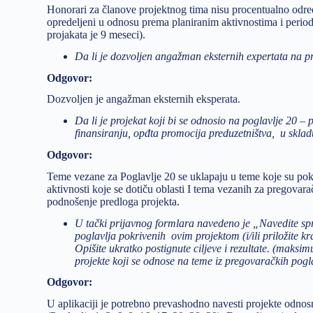
Honorari za članove projektnog tima nisu procentualno odr
opredeljeni u odnosu prema planiranim aktivnostima i perio
projakata je 9 meseci).
Da li je dozvoljen angažman eksternih expertata na p
Odgovor:
Dozvoljen je angažman eksternih eksperata.
Da li je projekat koji bi se odnosio na poglavlje 20 –
finansiranju, opđta promocija preduzetništva, u skla
Odgovor:
Teme vezane za Poglavlje 20 se uklapaju u teme koje su po
aktivnosti koje se dotiču oblasti I tema vezanih za pregovara
podnošenje predloga projekta.
U tački prijavnog formlara navedeno je „Navedite spr
poglavlja pokrivenih ovim projektom (i/ili priložite k
Opišite ukratko postignute ciljeve i rezultate. (maks
projekte koji se odnose na teme iz pregovaračkih pog
Odgovor:
U aplikaciji je potrebno prevashodno navesti projekte odno