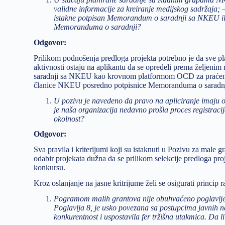
validne informacije za kreiranje medijskog sadržaja; –
istakne potpisan Memorandum o saradnji sa NKEU il
Memoranduma o saradnji?
Odgovor:
Prilikom podnošenja predloga projekta potrebno je da sve plan
aktivnosti ostaju na aplikantu da se opredeli prema željenim
saradnji sa NKEU kao krovnom platformom OCD za praćenje 
članice NKEU posredno potpisnice Memoranduma o saradnj
U pozivu je navedeno da pravo na apliciranje imaju 
je naša organizacija nedavno prošla proces registracij
okolnost?
Odgovor:
Sva pravila i kriterijumi koji su istaknuti u Pozivu za male g
odabir projekata dužna da se prilikom selekcije predloga pro
konkursu.
Kroz oslanjanje na jasne kritrijume želi se osigurati princi
Pogramom malih grantova nije obuhvaćeno poglavlje 5
Poglavlja 8, je usko povezana sa postupcima javnih n
konkurentnost i uspostavila fer tržišna utakmica. Da l