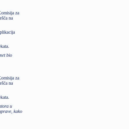
Komisija za
češća na
plikacija
ekata.
met bio
Komisija za
češća na
ekata.
ntora u
ouprave, kako