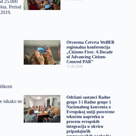
od 25.000
kta. Period
 2019.
Otvorena Četvrta WeBER
regionalna konferencija
„Citizens First: A Decade
of Advancing Citizen-
Centred PAR”
11.06.2026
rilikom
Održani sastanci Radne
je nikako ne
grupe 3 i Radne grupe 1
Nacionalnog konventa o
Evropskoj uniji posvećene
tekućem napretku u
procesu evropskih
integracija u okviru
pripadajućih