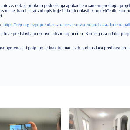
antove, dok je prilikom podnošenja aplikacije u samom predlogu proje
 rezultate, kao i narativni opis koje ili kojih oblasti iz predviđenih ekon
aći.
u:
https://cep.org.rs/pripremi-se-za-ucesce-otvoren-poziv-za-dodelu-mal
grantove predstavljaju osnovni okvir kojim će se Komisija za odabir proj
p ravnopravnosti i potpuno jednak tretman svih podnosilaca predloga proj