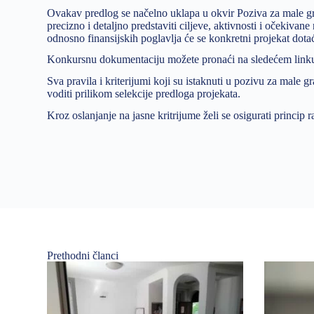
Ovakav predlog se načelno uklapa u okvir Poziva za male gr
precizno i detaljno predstaviti ciljeve, aktivnosti i očekivane
odnosno finansijskih poglavlja će se konkretni projekat dot
Konkursnu dokumentaciju možete pronaći na sledećem link
Sva pravila i kriterijumi koji su istaknuti u pozivu za male 
voditi prilikom selekcije predloga projekata.
Kroz oslanjanje na jasne kritrijume želi se osigurati princi
Prethodni članci