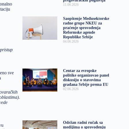
pregovaračkih poglavlja
ionalno
11.06.2026
taciju
Saopštenje Međusektorske
radne grupe NKEU za
praćenje sprovođenja
Reformske agende
Republike Srbije
04.06.2026
 pristup
Centar za evropske
deno sve
politike organizovao panel
a
diskusiju o stavovima
građana Srbije prema EU
02.06.2026
govaračkih
 oblastima).
avede
Održan radni ručak sa
vu
medijima o sprovođenju