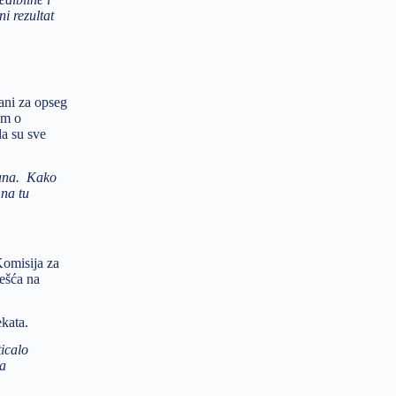
i rezultat
zani za opseg
um o
a su sve
dana. Kako
 na tu
Komisija za
češća na
ekata.
icalo
la