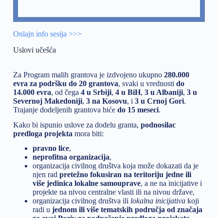
Onlajn info sesija >>>
Uslovi učešća
Za Program malih grantova je izdvojeno ukupno
280.000
evra za podršku do 20 grantova
, svaki u vrednosti
do
14.000 evra
, od čega
4 u Srbiji
,
4 u BiH
,
3 u Albaniji
,
3 u
Severnoj Makedoniji
,
3 na Kosovu
, i
3 u Crnoj Gori
.
Trajanje dodeljenih grantova biće
do 15 meseci
.
Kako bi ispunio uslove za dodelu granta,
podnosilac
predloga projekta
mora biti:
pravno lice
,
neprofitna organizacija
,
organizacija civilnog društva koja može dokazati da je
njen rad
pretežno fokusiran na teritoriju jedne ili
više jedinica lokalne samouprave
, a ne na inicijative i
projekte na nivou centralne vlasti ili na nivou države,
organizacija civilnog društva ili
lokalna inicijativa
koji
radi u
jednom ili više tematskih područja od značaja