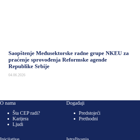
Saopštenje Međusektorske radne grupe NKEU za
praćenje sprovođenja Reformske agende
Republike Srbije
04.06.2026
O nama
Događaji
Šta CEP radi?
Predstojeći
Karijera
Prethodni
Ljudi
Inicijative
Istraživanja