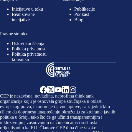
Inicijative u toku
Publikacije
Realizovane
Podkast
inicijative
Blog
Pravne stranice
Uslovi korišćenja
Politika privatnosti
Politika privatnosti
korisnika
CEP je nezavisna, nevladina, neprofitna think tank
organizacija koju je osnovala grupa stručnjaka u oblasti
evropskog prava, ekonomije i javne uprave, sa zajedničkim
ciljem da doprinesu unapređenju okruženja za kreiranje javnih
politika u Srbiji, tako što će ga učiniti transparentnijim i
inkluzivnijim, zasnovanim na činjenicama i suštinski
orijentisanim ka EU. Članove CEP tima čine visoko