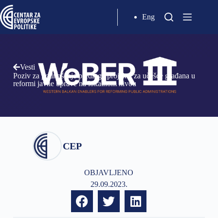
Eng
Vesti
Poziv za podnošenje predloga projekta za učešće građana u
reformi javne uprave na lokalnom nivou
CEP
OBJAVLJENO
29.09.2023.