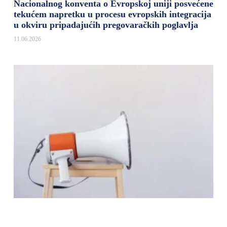
Nacionalnog konventa o Evropskoj uniji posvećene
tekućem napretku u procesu evropskih integracija
u okviru pripadajućih pregovaračkih poglavlja
11.06.2026