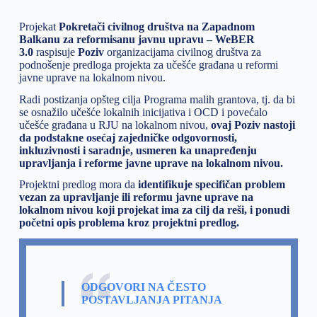
Projekat
Pokretači civilnog društva na Zapadnom
Balkanu za reformisanu javnu upravu – WeBER
3.0
raspisuje
Poziv
organizacijama civilnog društva za
podnošenje predloga projekta za učešće građana u reformi
javne uprave na lokalnom nivou.
Radi postizanja opšteg cilja Programa malih grantova, tj. da bi
se osnažilo učešće lokalnih inicijativa i OCD i povećalo
učešće građana u RJU na lokalnom nivou,
ovaj Poziv nastoji
da podstakne osećaj zajedničke odgovornosti,
inkluzivnosti i saradnje, usmeren ka unapređenju
upravljanja i reforme javne uprave na lokalnom nivou.
Projektni predlog mora da
identifikuje specifičan problem
vezan za upravljanje ili reformu javne uprave na
lokalnom nivou koji projekat ima za cilj da reši, i ponudi
početni opis problema kroz projektni predlog.
ODGOVORI NA ČESTO
POSTAVLJANJA PITANJA