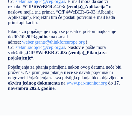
Cc:
stefan.radojcic@cep.org.rs
. E-mail mora da sadrži
oznaku
“CfP #WeBER-G-03: (zemlja)_Aplikacija”
u
naslovu mejla (na primer, “CfP #WeBER-G-03: Albanija_
Aplikacija”). Projektni tim će poslati potvrdni e-mail kada
primi aplikaciju.
Pitanja za pojašnjenje mogu se poslati e-poštom najkasnije
do
30.10.2023.godine
na e-mail
adrese:
weber.grants@thinkforeurope.org
i
Cc:
stefan.radojcic@cep.org.rs
. Naslov e-pošte mora
sadržati:
„CfP #WeBER-G-03: (zemlja)_Pitanja za
pojašnjenje“
.
Pojašnjenja za pitanja primljena nakon ovog datuma neće biti
pružena. Na primljena pitanja
neće
se davati pojedinačni
odgovori. Pojašnjenja za sva pristigla pitanja biće objavljena
u
okviru jednog dokumenta
na
www.par-monitor.org
do
17.
novembra 2023.
godine.