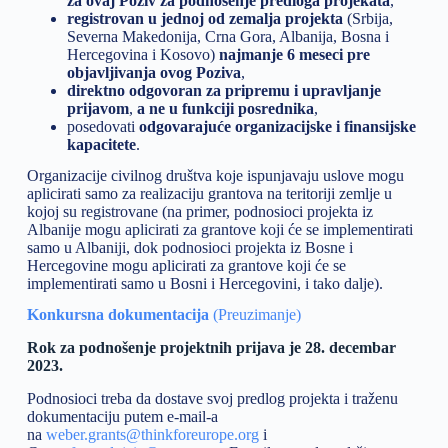
za ovaj Poziv za podnošenje predloga projekata
,
registrovan u jednoj od zemalja projekta
(Srbija,
Severna Makedonija, Crna Gora, Albanija, Bosna i
Hercegovina i Kosovo)
najmanje 6 meseci pre
objavljivanja ovog Poziva
,
direktno odgovoran za pripremu i upravljanje
prijavom
,
a ne u funkciji posrednika
,
posedovati
odgovarajuće organizacijske i finansijske
kapacitete
.
Organizacije civilnog društva koje ispunjavaju uslove mogu
aplicirati samo za realizaciju grantova na teritoriji zemlje u
kojoj su registrovane (na primer, podnosioci projekta iz
Albanije mogu aplicirati za grantove koji će se implementirati
samo u Albaniji, dok podnosioci projekta iz Bosne i
Hercegovine mogu aplicirati za grantove koji će se
implementirati samo u Bosni i Hercegovini, i tako dalje).
Konkursna dokumentacija
(Preuzimanje)
Rok za podnošenje projektnih prijava je 28. decembar
2023.
Podnosioci treba da dostave svoj predlog projekta i traženu
dokumentaciju putem e-mail-a
na
weber.grants@thinkforeurope.org
i