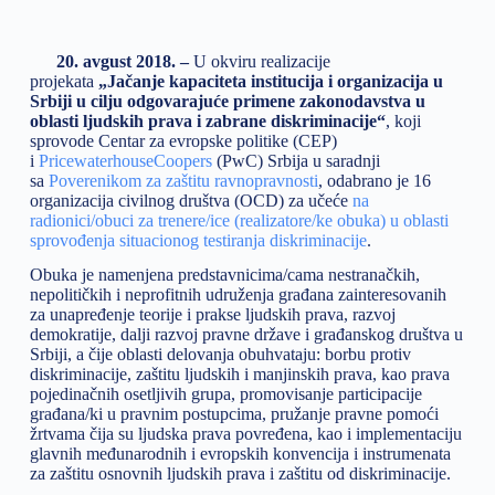
20. avgust 2018. –
U okviru realizacije
projekata
„Jačanje kapaciteta institucija i organizacija u
Srbiji u cilju odgovarajuće primene zakonodavstva u
oblasti ljudskih prava i zabrane diskriminacije“
, koji
sprovode Centar za evropske politike (CEP)
i
PricewaterhouseCoopers
(PwC) Srbija u saradnji
sa
Poverenikom za zaštitu ravnopravnosti
, odabrano je 16
organizacija civilnog društva (OCD) za učeće
na
radionici/obuci za trenere/ice (realizatore/ke obuka) u oblasti
sprovođenja situacionog testiranja diskriminacije
.
Obuka je namenjena predstavnicima/cama nestranačkih,
nepolitičkih i neprofitnih udruženja građana zainteresovanih
za unapređenje teorije i prakse ljudskih prava, razvoj
demokratije, dalji razvoj pravne države i građanskog društva u
Srbiji, a čije oblasti delovanja obuhvataju: borbu protiv
diskriminacije, zaštitu ljudskih i manjinskih prava, kao prava
pojedinačnih osetljivih grupa, promovisanje participacije
građana/ki u pravnim postupcima, pružanje pravne pomoći
žrtvama čija su ljudska prava povređena, kao i implementaciju
glavnih međunarodnih i evropskih konvencija i instrumenata
za zaštitu osnovnih ljudskih prava i zaštitu od diskriminacije.