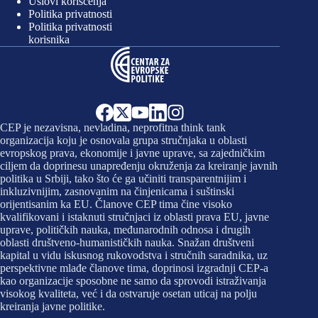
Uslovi korišćenja
Politika privatnosti
Politika privatnosti
korisnika
CEP je nezavisna, nevladina, neprofitna think tank
organizacija koju je osnovala grupa stručnjaka u oblasti
evropskog prava, ekonomije i javne uprave, sa zajedničkim
ciljem da doprinesu unapređenju okruženja za kreiranje javnih
politika u Srbiji, tako što će ga učiniti transparentnijim i
inkluzivnijim, zasnovanim na činjenicama i suštinski
orijentisanim ka EU. Članove CEP tima čine visoko
kvalifikovani i istaknuti stručnjaci iz oblasti prava EU, javne
uprave, političkih nauka, međunarodnih odnosa i drugih
oblasti društveno-humanističkih nauka. Snažan društveni
kapital u vidu iskusnog rukovodstva i stručnih saradnika, uz
perspektivne mlađe članove tima, doprinosi izgradnji CEP-a
kao organizacije sposobne ne samo da sprovodi istraživanja
visokog kvaliteta, već i da ostvaruje osetan uticaj na polju
kreiranja javne politike.