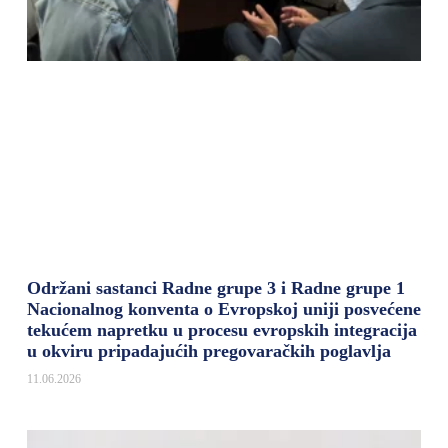
Održani sastanci Radne grupe 3 i Radne grupe 1
Nacionalnog konventa o Evropskoj uniji posvećene
tekućem napretku u procesu evropskih integracija
u okviru pripadajućih pregovaračkih poglavlja
11.06.2026