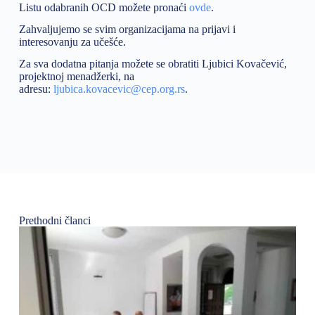
Listu odabranih OCD možete pronaći
ovde
.
Zahvaljujemo se svim organizacijama na prijavi i
interesovanju za učešće.
Za sva dodatna pitanja možete se obratiti Ljubici Kovačević,
projektnoj menadžerki, na
adresu:
ljubica.kovacevic@cep.org.rs
.
Prethodni članci