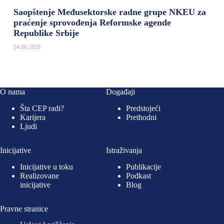
Saopštenje Međusektorske radne grupe NKEU za
praćenje sprovođenja Reformske agende
Republike Srbije
04.06.2026
O nama
Događaji
Šta CEP radi?
Predstojeći
Karijera
Prethodni
Ljudi
Inicijative
Istraživanja
Inicijative u toku
Publikacije
Realizovane
Podkast
inicijative
Blog
Pravne stranice