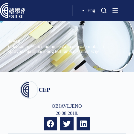
Eng
Vesti
Odabrani učesnici radionice za trenere/ice u oblasti
sprovođenja situacionog testiranja diskriminacije
CEP
OBJAVLJENO
20.08.2018.