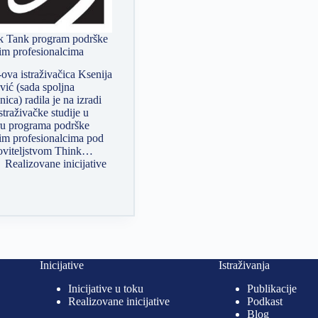
k Tank program podrške
im profesionalcima
va istraživačica Ksenija
ić (sada spoljna
nica) radila je na izradi
straživačke studije u
ru programa podrške
im profesionalcima pod
oviteljstvom Think…
Realizovane inicijative
Inicijative
Istraživanja
Inicijative u toku
Publikacije
Realizovane inicijative
Podkast
Blog