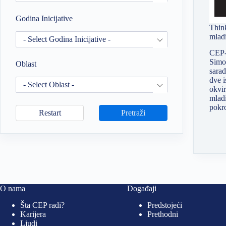
Godina Inicijative
Thin
mlad
- Select Godina Inicijative -
CEP-o
Simov
Oblast
sarad
dve i
- Select Oblast -
okvi
mlad
pokr
Restart
Pretraži
O nama
Događaji
Šta CEP radi?
Predstojeći
Karijera
Prethodni
Ljudi