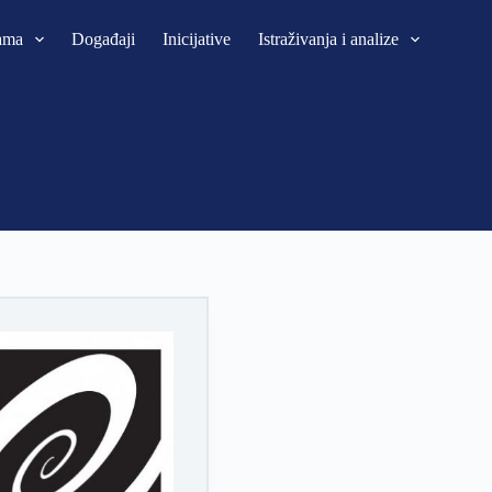
ama
Događaji
Inicijative
Istraživanja i analize