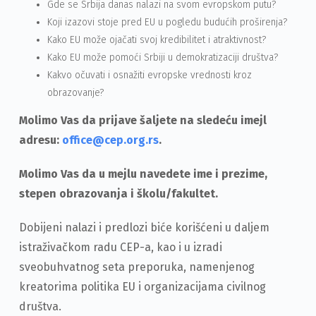
Gde se Srbija danas nalazi na svom evropskom putu?
Koji izazovi stoje pred EU u pogledu budućih proširenja?
Kako EU može ojačati svoj kredibilitet i atraktivnost?
Kako EU može pomoći Srbiji u demokratizaciji društva?
Kakvo očuvati i osnažiti evropske vrednosti kroz
obrazovanje?
Molimo Vas da prijave šaljete na sledeću imejl
adresu:
office@cep.org.rs
.
Molimo Vas da u mejlu navedete ime i prezime,
stepen obrazovanja i školu/fakultet.
Dobijeni nalazi i predlozi biće korišćeni u daljem
istraživačkom radu CEP-a, kao i u izradi
sveobuhvatnog seta preporuka, namenjenog
kreatorima politika EU i organizacijama civilnog
društva.