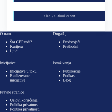
+ iCal / Outlook export
O nama
Događaji
Šta CEP radi?
Predstojeći
Karijera
Prethodni
Ljudi
Inicijative
Istraživanja
Inicijative u toku
Publikacije
Realizovane
Podkast
inicijative
Blog
Pravne stranice
Uslovi korišćenja
Politika privatnosti
Politika privatnosti