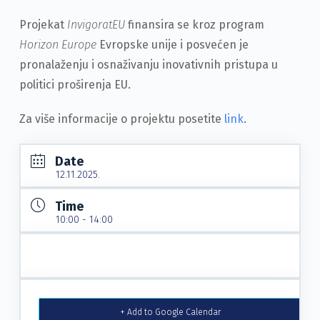
Projekat
InvigoratEU
finansira se kroz program
Horizon Europe
Evropske unije i posvećen je
pronalaženju i osnaživanju inovativnih pristupa u
politici proširenja EU.
Za više informacije o projektu posetite
link
.
Date
12.11.2025
Time
10:00 - 14:00
+ Add to Google Calendar