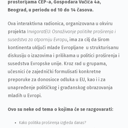
prostorijama CEP-a, Gospodara Vučića 4a,
Beograd, u periodu od 10 do 14 časova.
Ova interaktivna radionica, organizovana u okviru
projekta
InvigoratEU: Osnaživanje politike proširenja i
susedstva za otporniju Evropu
, ima za cilj da širom
kontinenta uključi mlade Evropljane u strukturisanu
diskusiju o izazovima i prilikama u politici proširenja i
susedstva Evropske unije. Kroz rad u grupama,
učesnici će zajednički formulisati konkretne
preporuke za donosioce odluka u EU, kao i i za
unapređenje političkog i građanskog obrazovanja
mladih u Evropi.
Ovo su neke od tema o kojima će se razgovarati:
Kako politika proširenja izgleda danas?