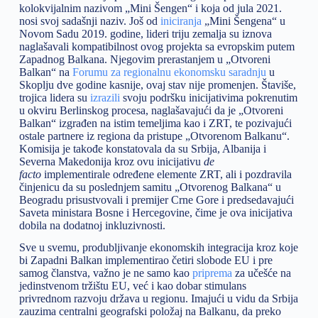
kolokvijalnim nazivom „Mini Šengen“ i koja od jula 2021.
nosi svoj sadašnji naziv. Još od
iniciranja
„Mini Šengena“ u
Novom Sadu 2019. godine, lideri triju zemalja su iznova
naglašavali kompatibilnost ovog projekta sa evropskim putem
Zapadnog Balkana. Njegovim prerastanjem u „Otvoreni
Balkan“ na
Forumu za regionalnu ekonomsku saradnju
u
Skoplju dve godine kasnije, ovaj stav nije promenjen. Štaviše,
trojica lidera su
izrazili
svoju podršku inicijativima pokrenutim
u okviru Berlinskog procesa, naglašavajući da je „Otvoreni
Balkan“ izgrađen na istim temeljima kao i ZRT, te pozivajući
ostale partnere iz regiona da pristupe „Otvorenom Balkanu“.
Komisija je takođe konstatovala da su Srbija, Albanija i
Severna Makedonija kroz ovu inicijativu
de
facto
implementirale određene elemente ZRT, ali i pozdravila
činjenicu da su poslednjem samitu „Otvorenog Balkana“ u
Beogradu prisustvovali i premijer Crne Gore i predsedavajući
Saveta ministara Bosne i Hercegovine, čime je ova inicijativa
dobila na dodatnoj inkluzivnosti.
Sve u svemu, produbljivanje ekonomskih integracija kroz koje
bi Zapadni Balkan implementirao četiri slobode EU i pre
samog članstva, važno je ne samo kao
priprema
za učešće na
jedinstvenom tržištu EU, već i kao dobar stimulans
privrednom razvoju država u regionu. Imajući u vidu da Srbija
zauzima centralni geografski položaj na Balkanu, da preko