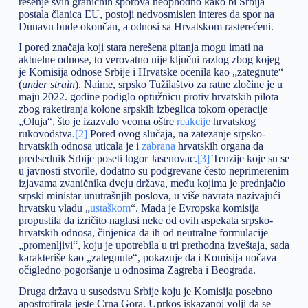
rešenje svih graničnih sporova neophodno kako bi Srbija
postala članica EU, postoji nedvosmislen interes da spor na
Dunavu bude okončan, a odnosi sa Hrvatskom rasterećeni.
I pored značaja koji stara nerešena pitanja mogu imati na
aktuelne odnose, to verovatno nije ključni razlog zbog kojeg
je Komisija odnose Srbije i Hrvatske ocenila kao „zategnute“
(
under strain
). Naime, srpsko Tužilaštvo za ratne zločine je u
maju 2022. godine podiglo optužnicu protiv hrvatskih pilota
zbog raketiranja kolone srpskih izbeglica tokom operacije
„Oluja“, što je izazvalo veoma oštre
reakcije
hrvatskog
rukovodstva.
[2]
Pored ovog slučaja, na zatezanje srpsko-
hrvatskih odnosa uticala je i
zabrana
hrvatskih organa da
predsednik Srbije poseti logor Jasenovac.
[3]
Tenzije koje su se
u javnosti stvorile, dodatno su podgrevane često neprimerenim
izjavama zvaničnika dveju država, među kojima je prednjačio
srpski ministar unutrašnjih poslova, u više navrata nazivajući
hrvatsku vladu „
ustaškom
“. Mada je Evropska komisija
propustila da izričito naglasi neke od ovih aspekata srpsko-
hrvatskih odnosa, činjenica da ih od neutralne formulacije
„promenljivi“, koju je upotrebila u tri prethodna izveštaja, sada
karakteriše kao „zategnute“, pokazuje da i Komisija uočava
očigledno pogoršanje u odnosima Zagreba i Beograda.
Druga država u susedstvu Srbije koju je Komisija posebno
apostrofirala jeste Crna Gora. Uprkos iskazanoj volji da se