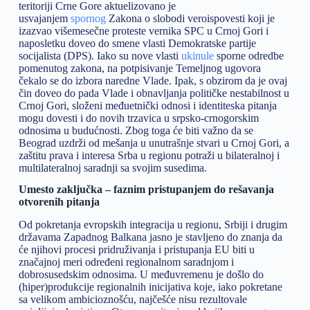
teritoriji Crne Gore aktuelizovano je
usvajanjem
spornog
Zakona o slobodi veroispovesti koji je
izazvao višemesečne proteste vernika SPC u Crnoj Gori i
naposletku doveo do smene vlasti Demokratske partije
socijalista (DPS). Iako su nove vlasti
ukinule
sporne odredbe
pomenutog zakona, na potpisivanje Temeljnog ugovora
čekalo se do izbora naredne Vlade. Ipak, s obzirom da je ovaj
čin doveo do pada Vlade i obnavljanja političke nestabilnost u
Crnoj Gori, složeni međuetnički odnosi i identiteska pitanja
mogu dovesti i do novih trzavica u srpsko-crnogorskim
odnosima u budućnosti. Zbog toga će biti važno da se
Beograd uzdrži od mešanja u unutrašnje stvari u Crnoj Gori, a
zaštitu prava i interesa Srba u regionu potraži u bilateralnoj i
multilateralnoj saradnji sa svojim susedima.
Umesto zaključka – faznim pristupanjem do rešavanja
otvorenih pitanja
Od pokretanja evropskih integracija u regionu, Srbiji i drugim
državama Zapadnog Balkana jasno je stavljeno do znanja da
će njihovi procesi pridruživanja i pristupanja EU biti u
značajnoj meri određeni regionalnom saradnjom i
dobrosusedskim odnosima. U međuvremenu je došlo do
(hiper)produkcije regionalnih inicijativa koje, iako pokretane
sa velikom ambicioznošću, najčešće nisu rezultovale