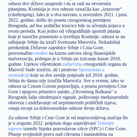
odnosi dve države unaprede i da se radi na otvorenim
pitanjima, Komisija je ovo odnose označila kao „izazovne“
(
challenging
). Iako je u dva navrata, u novembru 2021. i junu
2022. godine, došlo do poseta crnogorskog premijera
Beogradu,
ad hoc
političke trzavice bile su učestala pojava u
ovom periodu. Kao jedno od višegodišnjih spornih pitanja
koje je naročito pomenuto u izveštaju Komisije, odnosi se na
odbijanje Srbije da izruči Svetozara Marovića. Nekadašnji
predsednik Državne zajednice Srbije i Crna Gore,
pravosnažno
osuđen
na kaznu zatvora zbog finansijskih
malverzacija, pobegao je u Srbiju po izricanju kazne 2016.
godine. Uprkos višestrukim
zahtevima
crnogorskih organa da
Marović bude izručen, ali i protivno
Sporazumu o
ekstradiciji
koje su dve zemlje potpisale još 2010. godine,
Srbija do danas nije izručila Marovića. Sve u svemu, iako se
odnosi sa Crnom Gorom popravljaju, a poseta premijera Crne
Gore i njegovo prisustvo samitu „Otvorenog Balkana“ u
Beogradu šalju ohrabrujuće signale, poštovanje međunarodnih
obaveza i uzdržavanje od neprimerenih političkih izjava,
ostaju recept za dobrosusedske odnose dveju država.
Za odnose Srbije i Crne Gore je od neprocenljivog značaja što
je u avgustu 2022. potpisan dugo najavljivani
Temeljni
ugovor
između Srpske pravoslavne crkve (SPC) i Crne Gore.
Pitanje svojinskih prava nad crkvama i manastirima na