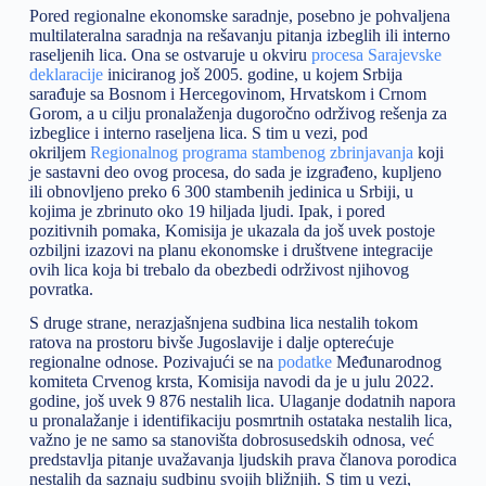
Pored regionalne ekonomske saradnje, posebno je pohvaljena
multilateralna saradnja na rešavanju pitanja izbeglih ili interno
raseljenih lica. Ona se ostvaruje u okviru
procesa Sarajevske
deklaracije
iniciranog još 2005. godine, u kojem Srbija
sarađuje sa Bosnom i Hercegovinom, Hrvatskom i Crnom
Gorom, a u cilju pronalaženja dugoročno održivog rešenja za
izbeglice i interno raseljena lica. S tim u vezi, pod
okriljem
Regionalnog programa stambenog zbrinjavanja
koji
je sastavni deo ovog procesa, do sada je izgrađeno, kupljeno
ili obnovljeno preko 6 300 stambenih jedinica u Srbiji, u
kojima je zbrinuto oko 19 hiljada ljudi. Ipak, i pored
pozitivnih pomaka, Komisija je ukazala da još uvek postoje
ozbiljni izazovi na planu ekonomske i društvene integracije
ovih lica koja bi trebalo da obezbedi održivost njihovog
povratka.
S druge strane, nerazjašnjena sudbina lica nestalih tokom
ratova na prostoru bivše Jugoslavije i dalje opterećuje
regionalne odnose. Pozivajući se na
podatke
Međunarodnog
komiteta Crvenog krsta, Komisija navodi da је u julu 2022.
godine, još uvek 9 876 nestalih lica. Ulaganje dodatnih napora
u pronalažanje i identifikaciju posmrtnih ostataka nestalih lica,
važno je ne samo sa stanovišta dobrosusedskih odnosa, već
predstavlja pitanje uvažavanja ljudskih prava članova porodica
nestalih da saznaju sudbinu svojih bližnjih. S tim u vezi,