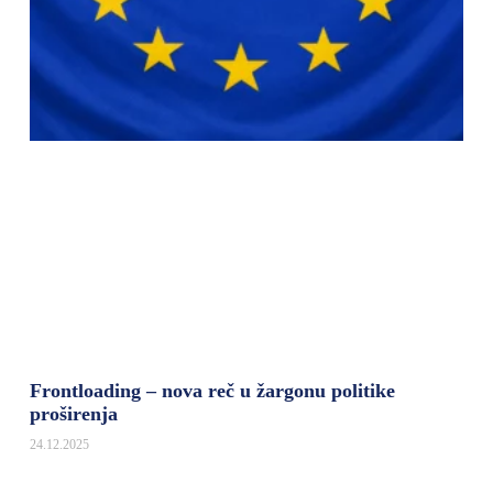
Frontloading – nova reč u žargonu politike
proširenja
24.12.2025