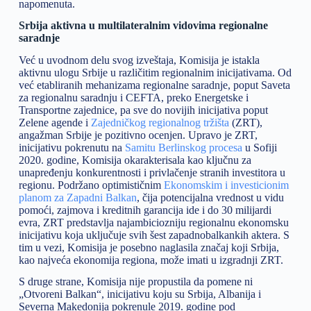
napomenuta.
Srbija aktivna u multilateralnim vidovima regionalne
saradnje
Već u uvodnom delu svog izveštaja, Komisija je istakla
aktivnu ulogu Srbije u različitim regionalnim inicijativama. Od
već etabliranih mehanizama regionalne saradnje, poput Saveta
za regionalnu saradnju i CEFTA, preko Energetske i
Transportne zajednice, pa sve do novijih inicijativa poput
Zelene agende i
Zajedničkog regionalnog tržišta
(ZRT),
angažman Srbije je pozitivno ocenjen. Upravo je ZRT,
inicijativu pokrenutu na
Samitu Berlinskog procesa
u Sofiji
2020. godine, Komisija okarakterisala kao ključnu za
unapređenju konkurentnosti i privlačenje stranih investitora u
regionu. Podržano optimističnim
Ekonomskim i investicionim
planom za Zapadni Balkan
, čija potencijalna vrednost u vidu
pomoći, zajmova i kreditnih garancija ide i do 30 milijardi
evra, ZRT predstavlja najambiciozniju regionalnu ekonomsku
inicijativu koja uključuje svih šest zapadnobalkankih aktera. S
tim u vezi, Komisija je posebno naglasila značaj koji Srbija,
kao najveća ekonomija regiona, može imati u izgradnji ZRT.
S druge strane, Komisija nije propustila da pomene ni
„Otvoreni Balkan“, inicijativu koju su Srbija, Albanija i
Severna Makedonija pokrenule 2019. godine pod