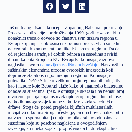
Još od inaugurisanja koncepta Zapadnog Balkana i pokretanje
Procesa stabilizacije i pridruživanja 1999. godine – koji bi u
konačnici trebalo dovede do članstva svih država regiona u
Evropskoj uniji – dobrosusedski odnosi predstavljali su jednu
od centralnih komponenti politike EU prema regionu. Da će
od regionalne saradnje i dobrih odnosa sa susedima zavisiti
dinamika puta Srbije ka EU, Evropska komisija je iznova
naglasila u svom
najnovijem godišnjem izveštaju
. Nazvavši ih
suštinskim elementima procesa evropskih integracija koji
doprinose stabilnosti i pomirenju u regionu, Komisija je
pohvalila učešće Srbije u velikom broju regionalnih inicijativa,
kao i napore koje Beograd ulaže kako bi unapredio bilateralne
odnose sa susedima. Ipak, Komisija je ukazala i na nemali broj
otvorenih pitanja koja još uvek opterećuju regionalne odnose,
od kojih mnoga svoje korene vuku iz raspada zajedničke
države. Stoga će, pored pregleda ključnih multilateralnih
inicijativa u kojima Srbija učestvuje, predmet ove analize biti i
najvažnija sporna pitanja u njenim bilateralnim odnosima sa
susedima koja su posebno naglašena u ovogodišnjem
izveštaju, ali i neka koja su propuštena da budu eksplicitno