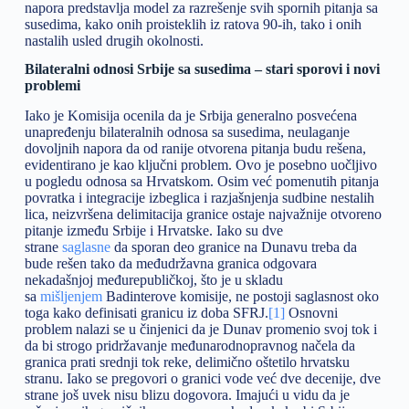
napora predstavlja model za razrešenje svih spornih pitanja sa
susedima, kako onih proisteklih iz ratova 90-ih, tako i onih
nastalih usled drugih okolnosti.
Bilateralni odnosi Srbije sa susedima – stari sporovi i novi
problemi
Iako je Komisija ocenila da je Srbija generalno posvećena
unapređenju bilateralnih odnosa sa susedima, neulaganje
dovoljnih napora da od ranije otvorena pitanja budu rešena,
evidentirano je kao ključni problem. Ovo je posebno uočljivo
u pogledu odnosa sa Hrvatskom. Osim već pomenutih pitanja
povratka i integracije izbeglica i razjašnjenja sudbine nestalih
lica, neizvršena delimitacija granice ostaje najvažnije otvoreno
pitanje između Srbije i Hrvatske. Iako su dve
strane
saglasne
da sporan deo granice na Dunavu treba da
bude rešen tako da međudržavna granica odgovara
nekadašnjoj međurepubličkoj, što je u skladu
sa
mišljenjem
Badinterove komisije, ne postoji saglasnost oko
toga kako definisati granicu iz doba SFRJ.
[1]
Osnovni
problem nalazi se u činjenici da je Dunav promenio svoj tok i
da bi strogo pridržavanje međunarodnopravnog načela da
granica prati srednji tok reke, delimično oštetilo hrvatsku
stranu. Iako se pregovori o granici vode već dve decenije, dve
strane još uvek nisu blizu dogovora. Imajući u vidu da je