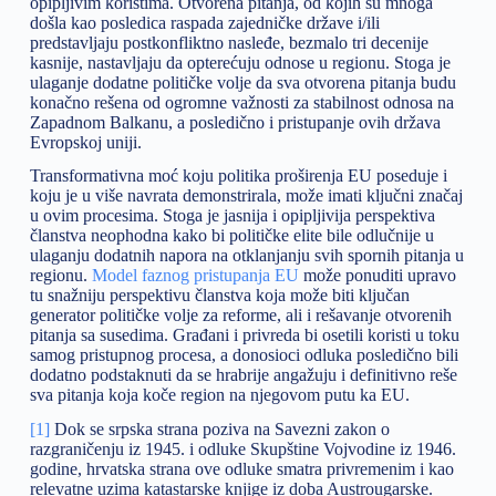
opipljivim koristima. Otvorena pitanja, od kojih su mnoga
došla kao posledica raspada zajedničke države i/ili
predstavljaju postkonfliktno nasleđe, bezmalo tri decenije
kasnije, nastavljaju da opterećuju odnose u regionu. Stoga je
ulaganje dodatne političke volje da sva otvorena pitanja budu
konačno rešena od ogromne važnosti za stabilnost odnosa na
Zapadnom Balkanu, a posledično i pristupanje ovih država
Evropskoj uniji.
Transformativna moć koju politika proširenja EU poseduje i
koju je u više navrata demonstrirala, može imati ključni značaj
u ovim procesima. Stoga je jasnija i opipljivija perspektiva
članstva neophodna kako bi političke elite bile odlučnije u
ulaganju dodatnih napora na otklanjanju svih spornih pitanja u
regionu.
Model faznog pristupanja EU
može ponuditi upravo
tu snažniju perspektivu članstva koja može biti ključan
generator političke volje za reforme, ali i rešavanje otvorenih
pitanja sa susedima. Građani i privreda bi osetili koristi u toku
samog pristupnog procesa, a donosioci odluka posledično bili
dodatno podstaknuti da se hrabrije angažuju i definitivno reše
sva pitanja koja koče region na njegovom putu ka EU.
[1]
Dok se srpska strana poziva na Savezni zakon o
razgraničenju iz 1945. i odluke Skupštine Vojvodine iz 1946.
godine, hrvatska strana ove odluke smatra privremenim i kao
relevatne uzima katastarske knjige iz doba Austrougarske.