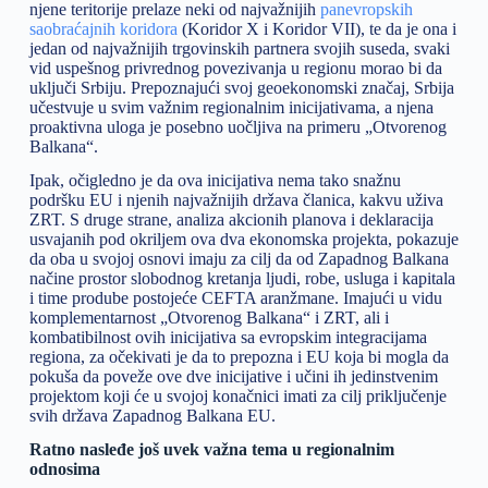
njene teritorije prelaze neki od najvažnijih
panevropskih
saobraćajnih koridora
(Koridor X i Koridor VII), te da je ona i
jedan od najvažnijih trgovinskih partnera svojih suseda, svaki
vid uspešnog privrednog povezivanja u regionu morao bi da
uključi Srbiju. Prepoznajući svoj geoekonomski značaj, Srbija
učestvuje u svim važnim regionalnim inicijativama, a njena
proaktivna uloga je posebno uočljiva na primeru „Otvorenog
Balkana“.
Ipak, očigledno je da ova inicijativa nema tako snažnu
podršku EU i njenih najvažnijih država članica, kakvu uživa
ZRT. S druge strane, analiza akcionih planova i deklaracija
usvajanih pod okriljem ova dva ekonomska projekta, pokazuje
da oba u svojoj osnovi imaju za cilj da od Zapadnog Balkana
načine prostor slobodnog kretanja ljudi, robe, usluga i kapitala
i time prodube postojeće CEFTA aranžmane. Imajući u vidu
komplementarnost „Otvorenog Balkana“ i ZRT, ali i
kombatibilnost ovih inicijativa sa evropskim integracijama
regiona, za očekivati je da to prepozna i EU koja bi mogla da
pokuša da poveže ove dve inicijative i učini ih jedinstvenim
projektom koji će u svojoj konačnici imati za cilj priključenje
svih država Zapadnog Balkana EU.
Ratno nasleđe još uvek važna tema u regionalnim
odnosima