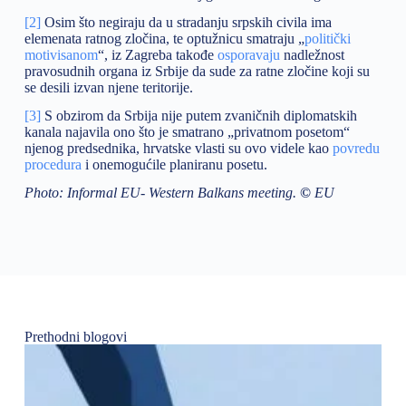
[2]
Osim što negiraju da u stradanju srpskih civila ima
elemenata ratnog zločina, te optužnicu smatraju „
politički
motivisanom
“, iz Zagreba takođe
osporavaju
nadležnost
pravosudnih organa iz Srbije da sude za ratne zločine koji su
se desili izvan njene teritorije.
[3]
S obzirom da Srbija nije putem zvaničnih diplomatskih
kanala najavila ono što je smatrano „privatnom posetom“
njenog predsednika, hrvatske vlasti su ovo videle kao
povredu
procedura
i onemogućile planiranu posetu.
Photo: Informal EU- Western Balkans meeting.
©
EU
Prethodni blogovi