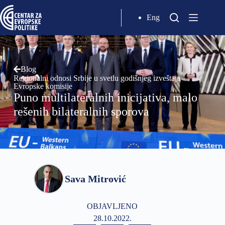
Eng
Blog
Regionalni odnosi Srbije u svetlu godišnjeg izveštaja
Evropske komisije
Puno multilateralnih inicijativa, malo
rešenih bilateralnih sporova
Sava Mitrović
OBJAVLJENO
28.10.2022.