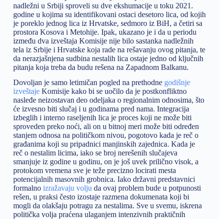
nadležni u Srbiji sproveli su dve ekshumacije u toku 2021.
godine u kojima su identifikovani ostaci desetoro lica, od kojih
je poreklo jednog lica iz Hrvatske, sedmoro iz BiH, a četiri sa
prostora Kosova i Metohije. Ipak, ukazano je i da u periodu
između dva izveštaja Komisije nije bilo sastanka nadležnih
tela iz Srbije i Hrvatske koja rade na rešavanju ovog pitanja, te
da nerazjašnjena sudbina nestalih lica ostaje jedno od ključnih
pitanja koja treba da budu rešena na Zapadnom Balkanu.
Dovoljan je samo letimičan pogled na prethodne
godišnje
izveštaje
Komisije kako bi se uočilo da je postkonfliktno
nasleđe neizostavan deo odeljaka o regionalnim odnosima, što
će izvesno biti slučaj i u godinama pred nama. Integracija
izbeglih i interno raseljenih lica je proces koji ne može biti
sproveden preko noći, ali on u bitnoj meri može biti određen
stanjem odnosa na političkom nivou, pogotovo kada je reč o
građanima koji su pripadnici manjinskih zajednica. Kada je
reč o nestalim licima, iako se broj nerešenih slučajeva
smanjuje iz godine u godinu, on je još uvek prilično visok, a
protokom vremena sve je teže precizno locirati mesta
potencijalnih masovnih grobnica. Iako državni predstavnici
formalno
izražavaju volju
da ovaj problem bude u potpunosti
rešen, u praksi često izostaje razmena dokumenata koji bi
mogli da olakšaju potragu za nestalima. Sve u svemu, iskrena
politička volja praćena ulaganjem intenzivnih praktičnih