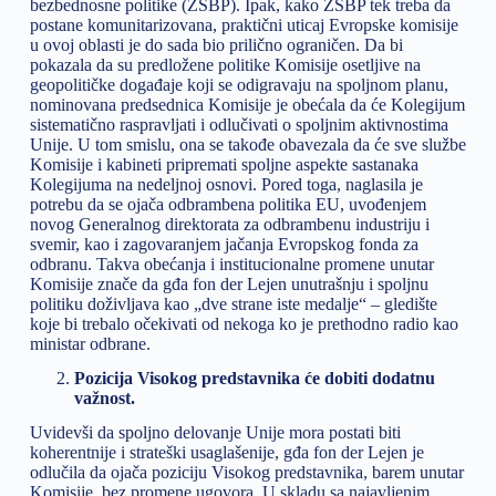
bezbednosne politike (ZSBP). Ipak, kako ZSBP tek treba da
postane komunitarizovana, praktični uticaj Evropske komisije
u ovoj oblasti je do sada bio prilično ograničen. Da bi
pokazala da su predložene politike Komisije osetljive na
geopolitičke događaje koji se odigravaju na spoljnom planu,
nominovana predsednica Komisije je obećala da će Kolegijum
sistematično raspravljati i odlučivati o spoljnim aktivnostima
Unije. U tom smislu, ona se takođe obavezala da će sve službe
Komisije i kabineti pripremati spoljne aspekte sastanaka
Kolegijuma na nedeljnoj osnovi. Pored toga, naglasila je
potrebu da se ojača odbrambena politika EU, uvođenjem
novog Generalnog direktorata za odbrambenu industriju i
svemir, kao i zagovaranjem jačanja Evropskog fonda za
odbranu. Takva obećanja i institucionalne promene unutar
Komisije znače da gđa fon der Lejen unutrašnju i spoljnu
politiku doživljava kao „dve strane iste medalje“ – gledište
koje bi trebalo očekivati od nekoga ko je prethodno radio kao
ministar odbrane.
Pozicija Visokog predstavnika će dobiti dodatnu
važnost.
Uvidevši da spoljno delovanje Unije mora postati biti
koherentnije i strateški usaglašenije, gđa fon der Lejen je
odlučila da ojača poziciju Visokog predstavnika, barem unutar
Komisije, bez promene ugovora. U skladu sa najavljenim