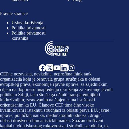
Pravne stranice
Uslovi korišćenja
Politika privatnosti
Politika privatnosti
korisnika
CEP je nezavisna, nevladina, neprofitna think tank
organizacija koju je osnovala grupa stručnjaka u oblasti
evropskog prava, ekonomije i javne uprave, sa zajedničkim
ciljem da doprinesu unapređenju okruženja za kreiranje javnih
politika u Srbiji, tako što će ga učiniti transparentnijim i
inkluzivnijim, zasnovanim na činjenicama i suštinski
orijentisanim ka EU. Članove CEP tima čine visoko
kvalifikovani i istaknuti stručnjaci iz oblasti prava EU, javne
uprave, političkih nauka, međunarodnih odnosa i drugih
oblasti društveno-humanističkih nauka. Snažan društveni
kapital u vidu iskusnog rukovodstva i stručnih saradnika, uz