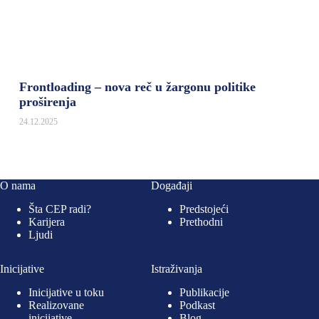
Frontloading – nova reč u žargonu politike
proširenja
24.12.2025
O nama
Događaji
Šta CEP radi?
Predstojeći
Karijera
Prethodni
Ljudi
Inicijative
Istraživanja
Inicijative u toku
Publikacije
Realizovane
Podkast
inicijative
Blog