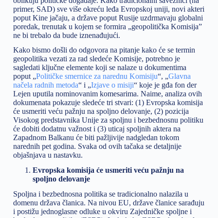
oblikuju političke događaje. Kako tradicionalni saveznici (na
primer, SAD) sve više okreću leđa Evropskoj uniji, novi akteri
poput Kine jačaju, a države poput Rusije uzdrmavaju globalni
poredak, trenutak u kojem se formira „geopolitička Komisija”
ne bi trebalo da bude iznenađujući.
Kako bismo došli do odgovora na pitanje kako će se termin
geopolitika vezati za rad sledeće Komisije, potrebno je
sagledati ključne elemente koji se nalaze u dokumentima
poput „
Političke smernice za narednu Komisiju
“, „
Glavna
načela radnih metoda
“ i „
Izjave o misiji
“ koje je gđa fon der
Lejen uputila nominovanim komesarima. Naime, analiza ovih
dokumenata pokazuje sledeće tri stvari: (1) Evropska komisija
će usmeriti veću pažnju na spoljno delovanje, (2) pozicija
Visokog predstavnika Unije za spoljnu i bezbednosnu politiku
će dobiti dodatnu važnost i (3) uticaj spoljnih aktera na
Zapadnom Balkanu će biti pažljivije nadgledan tokom
narednih pet godina. Svaka od ovih tačaka se detaljnije
objašnjava u nastavku.
Evropska komisija će usmeriti
veću pažnju na
spoljno delovanje
Spoljna i bezbednosna politika se tradicionalno nalazila u
domenu država članica. Na nivou EU, države članice sarađuju
i postižu jednoglasne odluke u okviru Zajedničke spoljne i