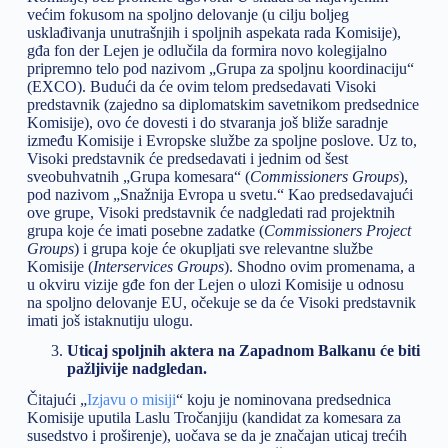
većim fokusom na spoljno delovanje (u cilju boljeg
usklađivanja unutrašnjih i spoljnih aspekata rada Komisije),
gđa fon der Lejen je odlučila da formira novo kolegijalno
pripremno telo pod nazivom „Grupa za spoljnu koordinaciju“
(EXCO). Budući da će ovim telom predsedavati Visoki
predstavnik (zajedno sa diplomatskim savetnikom predsednice
Komisije), ovo će dovesti i do stvaranja još bliže saradnje
između Komisije i Evropske službe za spoljne poslove. Uz to,
Visoki predstavnik će predsedavati i jednim od šest
sveobuhvatnih „Grupa komesara“ (
Commissioners Groups
),
pod nazivom „Snažnija Evropa u svetu.“ Kao predsedavajući
ove grupe, Visoki predstavnik će nadgledati rad projektnih
grupa koje će imati posebne zadatke (
Commissioners Project
Groups
) i grupa koje će okupljati sve relevantne službe
Komisije (
Interservices Groups
). Shodno ovim promenama, a
u okviru vizije gđe fon der Lejen o ulozi Komisije u odnosu
na spoljno delovanje EU, očekuje se da će Visoki predstavnik
imati još istaknutiju ulogu.
Uticaj spoljnih aktera na Zapadnom Balkanu će biti
pažljivije nadgledan.
Čitajući „
Izjavu o misiji
“ koju je nominovana predsednica
Komisije uputila Laslu Tročanjiju (kandidat za komesara za
susedstvo i proširenje), uočava se da je značajan uticaj trećih