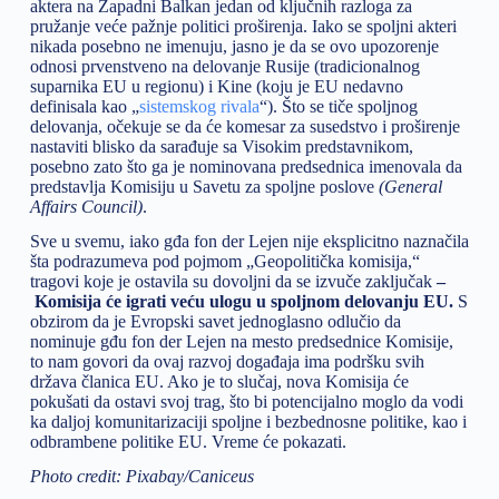
aktera na Zapadni Balkan jedan od ključnih razloga za
pružanje veće pažnje politici proširenja. Iako se spoljni akteri
nikada posebno ne imenuju, jasno je da se ovo upozorenje
odnosi prvenstveno na delovanje Rusije (tradicionalnog
suparnika EU u regionu) i Kine (koju je EU nedavno
definisala kao „
sistemskog rivala
“). Što se tiče spoljnog
delovanja, očekuje se da će komesar za susedstvo i proširenje
nastaviti blisko da sarađuje sa Visokim predstavnikom,
posebno zato što ga je nominovana predsednica imenovala da
predstavlja Komisiju u Savetu za spoljne poslove
(General
Affairs Council)
.
Sve u svemu, iako gđa fon der Lejen nije eksplicitno naznačila
šta podrazumeva pod pojmom „Geopolitička komisija,“
tragovi koje je ostavila su dovoljni da se izvuče zaključak
–
Komisija će igrati veću ulogu u spoljnom delovanju EU.
S
obzirom da je Evropski savet jednoglasno odlučio da
nominuje gđu fon der Lejen na mesto predsednice Komisije,
to nam govori da ovaj razvoj događaja ima podršku svih
država članica EU. Ako je to slučaj, nova Komisija će
pokušati da ostavi svoj trag, što bi potencijalno moglo da vodi
ka daljoj komunitarizaciji spoljne i bezbednosne politike, kao i
odbrambene politike EU. Vreme će pokazati.
Photo credit: Pixabay/Caniceus