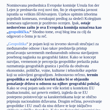
Nominovana predsednica Evropske komisije Ursula fon der
Lejen je predstavila svoj novi tim, što je ekspertska javnost
ispratila sa velikim iščekivanjem. Uprkos upitnim izborima
pojedinih komesara, sveukupni predlog za sledeći Kolegijum
komesara uglavnom je pozitivno ocenjen. Ipak,
ostaje
nedorečeno zašto je ova Evropska komisija označena kao
„
geopolitička
.“
Shodno tome, ovaj blog ima za cilj da
odgovori o čemu je tu reč.
„
Geopolitika
“ je pojam koji su izvorno skovali stručnjaci za
međunarodne odnose i kao takav predstavlja pristup
proučavanju savremenih međunarodnih odnosa stavljanjem
posebnog naglaska na geografski faktor. Kako se koncept
razvijao, vremenom je percepcija geopolitike prelazila puka
razmatranja geografskih granica i počela da obuhvata
ekonomske, političke, vojne, kulturne i tehnološke aspekte
koji su uslovljeni geografijom. Jednostavno rečeno,
termin
geopolitika se najčešće koristi kako bi se objasnilo
ponašanje
država
u odnosu na njihov geografski položaj
.
Kako se ovaj pojam sada sve više koristi u kontekstu EU
(nadnacionalni,
sui generis
entitet), izgleda da se EU
postepeno poistovećuje sa karakteristikama koje se obično
pripisuju nacionalnim državama. Drugim rečima, povezivanje
geopolitike i EU znači da nisu države te koje isključivo