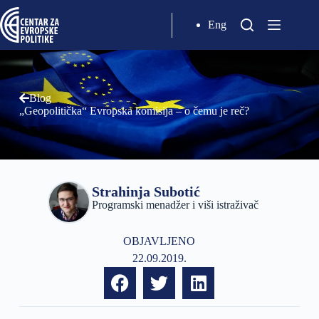
Eng
Blog
„Geopolitička“ Evropska komisija – o čemu je reč?
Strahinja Subotić
Programski menadžer i viši istraživač
OBJAVLJENO
22.09.2019.