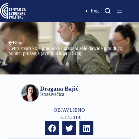
Eng
Blog
Četiri stvari koje građanke i građani žele da vide u budućoj
politici pružanja javnih usluga u Srbiji
Dragana Bajić
Istraživačica
OBJAVLJENO
13.12.2019.