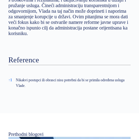
pružanje usluga. Čineći administraciju transparentnijom i
odgovornijom, Vlada na taj način može doprineti i naporima
za smanjenje korupcije u državi. Ovim pitanjima se mora dati
veći fokus kako bi se ostvarile namere reforme javne uprave i
konačno ispunio cilj da administracija postane orijentisana ka
korisniku.
Reference
Reference
↑
1
Nikakvi postupci ili obrasci nisu potrebni da bi se primila određena usluga
Vlade.
Prethodni blogovi