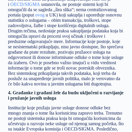
i
OECD/SIGMA
ustanovila, ne postoje sistemi koji bi
omogućili da se sagleda „šira slika“; nema centralizovanog
portala (poput
ovog
u UK) koji sakuplja i upoređuje osnovnu
statistiku o uslugama – obim transakcija, troškovi, stope
zadovoljstva, žalbe i stope korišćenja digitalnih usluga.
Drugim rečima, nedostaje praksa sakupljanja podataka koja bi
omogućila upravi da proceni svoj učinak i troškove i
preduzme odgovarajuće mere. Informacije koje postoje, koje
se nesistematski prikupljaju, nisu javno dostupne, što sprečava
građane da prate rezultate, pozivaju pružaoce usluga na
odgovornost ili donose informisane odluke o tome koje usluge
da izaberu. Ovo je posebno važno imajući u vidu vrednost
informacije o tome gde se troši novac poreskih obveznika.
Bez sistemskog prikupljanja takvih podataka, koji treba da
posluže za unapređenje javnih politika, malo je verovatno da
će bilo kakva novina u javnim uslugama biti dugotrajna.
4. Građanke i građani žele da budu uključeni u razvijanje
i pružanje javnih usluga
Institucije koje pružaju javne usluge donose odluke bez
mnogo znanja o tome šta korisnicima zapravo treba. Trenutno
ne postoji sistemska praksa koja bi omogućila korisnicima da
učestvuju u razvoju neke usluge od njenog samog početka, što
su istakle Evropska komisija i OECD/SIGMA. Posledično,