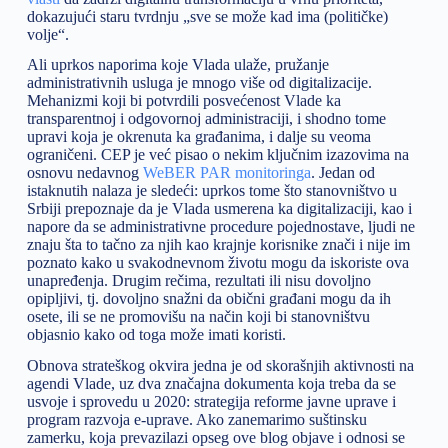
dokazujući staru tvrdnju „sve se može kad ima (političke)
volje“.
Ali uprkos naporima koje Vlada ulaže, pružanje
administrativnih usluga je mnogo više od digitalizacije.
Mehanizmi koji bi potvrdili posvećenost Vlade ka
transparentnoj i odgovornoj administraciji, i shodno tome
upravi koja je okrenuta ka građanima, i dalje su veoma
ograničeni. CEP je već pisao o nekim ključnim izazovima na
osnovu nedavnog
WeBER PAR monitoringa
. Jedan od
istaknutih nalaza je sledeći: uprkos tome što stanovništvo u
Srbiji prepoznaje da je Vlada usmerena ka digitalizaciji, kao i
napore da se administrativne procedure pojednostave, ljudi ne
znaju šta to tačno za njih kao krajnje korisnike znači i nije im
poznato kako u svakodnevnom životu mogu da iskoriste ova
unapređenja. Drugim rečima, rezultati ili nisu dovoljno
opipljivi, tj. dovoljno snažni da obični građani mogu da ih
osete, ili se ne promovišu na način koji bi stanovništvu
objasnio kako od toga može imati koristi.
Obnova strateškog okvira jedna je od skorašnjih aktivnosti na
agendi Vlade, uz dva značajna dokumenta koja treba da se
usvoje i sprovedu u 2020: strategija reforme javne uprave i
program razvoja e-uprave. Ako zanemarimo suštinsku
zamerku, koja prevazilazi opseg ove blog objave i odnosi se