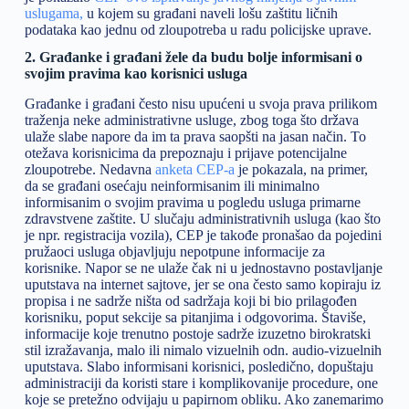
uslugama,
u kojem su građani naveli lošu zaštitu ličnih
podataka kao jednu od zloupotreba u radu policijske uprave.
2. Građanke i građani žele da budu bolje informisani o
svojim pravima kao korisnici usluga
Građanke i građani često nisu upućeni u svoja prava prilikom
traženja neke administrativne usluge, zbog toga što država
ulaže slabe napore da im ta prava saopšti na jasan način. To
otežava korisnicima da prepoznaju i prijave potencijalne
zloupotrebe. Nedavna
anketa CEP-a
je pokazala, na primer,
da se građani osećaju neinformisanim ili minimalno
informisanim o svojim pravima u pogledu usluga primarne
zdravstvene zaštite. U slučaju administrativnih usluga (kao što
je npr. registracija vozila), CEP je takođe pronašao da pojedini
pružaoci usluga objavljuju nepotpune informacije za
korisnike. Napor se ne ulaže čak ni u jednostavno postavljanje
uputstava na internet sajtove, jer se ona često samo kopiraju iz
propisa i ne sadrže ništa od sadržaja koji bi bio prilagođen
korisniku, poput sekcije sa pitanjima i odgovorima. Štaviše,
informacije koje trenutno postoje sadrže izuzetno birokratski
stil izražavanja, malo ili nimalo vizuelnih odn. audio-vizuelnih
uputstava. Slabo informisani korisnici, posledično, dopuštaju
administraciji da koristi stare i komplikovanije procedure, one
koje se pretežno odvijaju u papirnom obliku. Ako zanemarimo