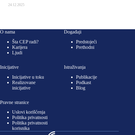
24.12.2025
O nama
Događaji
Šta CEP radi?
Predstojeći
Karijera
Prethodni
Ljudi
Inicijative
Istraživanja
Inicijative u toku
Publikacije
Realizovane
Podkast
inicijative
Blog
Pravne stranice
Uslovi korišćenja
Politika privatnosti
Politika privatnosti
korisnika