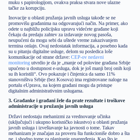
muku s papirologijom, ovakva praksa stvara nove ulazne
tačke za korupciju.
Inovacije u oblasti pružanja javnih usluga takođe se ne
promovišu građanima na odgovarajući način. Na primer, ako
odete u najbližu policijsku upravu videćete građane koji
čekaju da predaju zahtev za izdavanje novog pasoša,
neupućeni da mogu sebi da uštede vreme zakazivanjem
termina onlajn. Ovaj nedostatak informacija, a posebno kada
su u pitanju digitalne usluge, delom su posledica loše
komunikacije od strane države:
CEP-ov nedavni
monitoring
utvrdio je da je „manje od polovine građana Srbije
upućeno u dostupnost e-usluga, dok je još manji broj onih koji
su ih koristili“. Ovo pokazuje i činjenica da samo 11%
stanovništva Srbije (bez Kosova) ima registrovane naloge na
portalu eUprava, na kojem građani mogu da pristupe
digitalnim administrativnim uslugama.
3. Građanke i građani žele da prate rezultate i troškove
administracije u pružanju javnih usluga
Državi nedostaju mehanizmi za vrednovanje učinka
(uključujući i ukupno korisničko iskustvo) u oblasti pružanja
javnih usluga i izveštavanje ka javnosti o tome. Takav
mehanizam je značajan za proveru šta funkcioniše dobro a šta
ne, i shodno tome za planiranje unapređenja. Kao što je