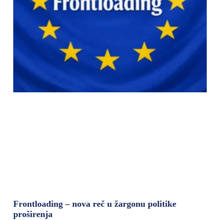
Frontloading – nova reč u žargonu politike
proširenja