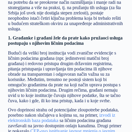
na potrebu da se preokrene način razmišljanja i manje radi na
strategijama a više na praksi, tj. na pružanju tih usluga (za šta
Srbija još uvek nije dostigla stepen zrelosti), postaje
neophodno istaći četiri ključna problema koja bi trebalo rešiti
u budućem strateškom okviru za unapređenje administrativnih
usluga.
1. Građanke i građani žele da prate kako pružaoci usluga
postupaju s njihovim ličnim podacima
Budući da veliki broj institucija vodi zvanične evidencije s
ličnim podacima građana (npr. jedinstveni matični broj
građana) i redovno pristupa drugim državnim registrima,
pitanja pristupanja i upravljanja tim podacima ili njihove
obrade na transparentan i odgovoran način važna su za
korisnike. Međutim, trenutno ne postoji sistem koji bi
omogućio građanima da prate na koji način uprava postupa s
njihovim ličnim podacima. Drugim rečima, građani nemaju
uvid u to koje institucije čuvaju njihove podatke, šta se tačno
čuva, kako i gde, ili ko ima pristup, kada i u koje svrhe.
Ovo doprinosi strahu od potencijalne zloupotrebe podataka,
posebno nakon slučajeva u kojima su, na primer,
izvodi iz
elektronskih baza podataka
sa ličnim podacima građana
završavali na javno dostupnim onlajn kanalima. Drugi primer
je pokazalo
CEP-ovo ispitivanje javnog mnjenja o javnim