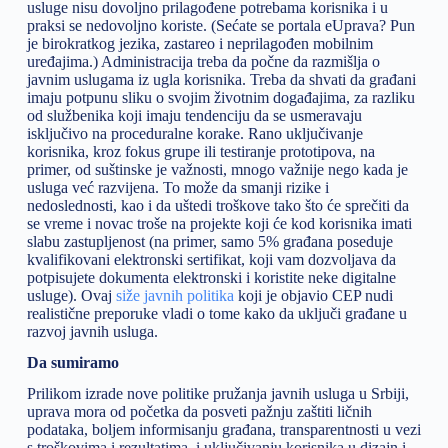
usluge nisu dovoljno prilagođene potrebama korisnika i u
praksi se nedovoljno koriste. (Sećate se portala eUprava? Pun
je birokratkog jezika, zastareo i neprilagođen mobilnim
uređajima.) Administracija treba da počne da razmišlja o
javnim uslugama iz ugla korisnika. Treba da shvati da građani
imaju potpunu sliku o svojim životnim događajima, za razliku
od službenika koji imaju tendenciju da se usmeravaju
isključivo na proceduralne korake. Rano uključivanje
korisnika, kroz fokus grupe ili testiranje prototipova, na
primer, od suštinske je važnosti, mnogo važnije nego kada je
usluga već razvijena. To može da smanji rizike i
nedoslednosti, kao i da uštedi troškove tako što će sprečiti da
se vreme i novac troše na projekte koji će kod korisnika imati
slabu zastupljenost (na primer, samo 5% građana poseduje
kvalifikovani elektronski sertifikat, koji vam dozvoljava da
potpisujete dokumenta elektronski i koristite neke digitalne
usluge). Ovaj
siže javnih politika
koji je objavio CEP nudi
realistične preporuke vladi o tome kako da uključi građane u
razvoj javnih usluga.
Da sumiramo
Prilikom izrade nove politike pružanja javnih usluga u Srbiji,
uprava mora od početka da posveti pažnju zaštiti ličnih
podataka, boljem informisanju građana, transparentnosti u vezi
s troškovima i rezultatima, i uključivanju korisnika u dizajn i