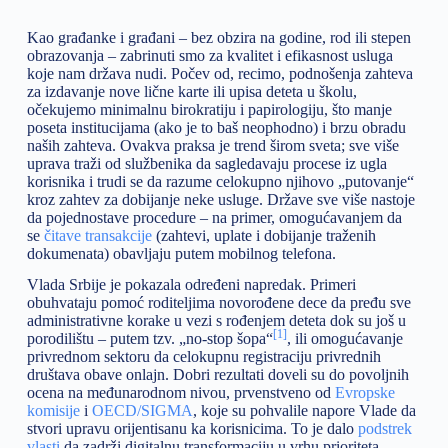
Kao građanke i građani – bez obzira na godine, rod ili stepen
obrazovanja – zabrinuti smo za kvalitet i efikasnost usluga
koje nam država nudi. Počev od, recimo, podnošenja zahteva
za izdavanje nove lične karte ili upisa deteta u školu,
očekujemo minimalnu birokratiju i papirologiju, što manje
poseta institucijama (ako je to baš neophodno) i brzu obradu
naših zahteva. Ovakva praksa je trend širom sveta; sve više
uprava traži od službenika da sagledavaju procese iz ugla
korisnika i trudi se da razume celokupno njihovo „putovanje“
kroz zahtev za dobijanje neke usluge. Države sve više nastoje
da pojednostave procedure – na primer, omogućavanjem da
se
čitave transakcije
(zahtevi, uplate i dobijanje traženih
dokumenata) obavljaju putem mobilnog telefona.
Vlada Srbije je pokazala određeni napredak. Primeri
obuhvataju pomoć roditeljima novorođene dece da pređu sve
administrativne korake u vezi s rođenjem deteta dok su još u
[1]
porodilištu – putem tzv. „no-stop šopa“
, ili omogućavanje
privrednom sektoru da celokupnu registraciju privrednih
društava obave onlajn. Dobri rezultati doveli su do povoljnih
ocena na međunarodnom nivou, prvenstveno od
Evropske
komisije
i
OECD/SIGMA
, koje su pohvalile napore Vlade da
stvori upravu orijentisanu ka korisnicima. To je dalo
podstrek
vlasti
da zadrži digitalnu transformaciju u vrhu prioriteta,