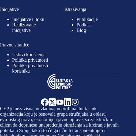
Inicijative
Istraživanja
Inicijative u toku
Publikacije
Realizovane
Podkast
inicijative
Blog
Pravne stranice
Uslovi korišćenja
Politika privatnosti
Politika privatnosti
korisnika
CEP je nezavisna, nevladina, neprofitna think tank
organizacija koju je osnovala grupa stručnjaka u oblasti
evropskog prava, ekonomije i javne uprave, sa zajedničkim
ciljem da doprinesu unapređenju okruženja za kreiranje javnih
politika u Srbiji, tako što će ga učiniti transparentnijim i
inkluzivnijim, zasnovanim na činjenicama i suštinski