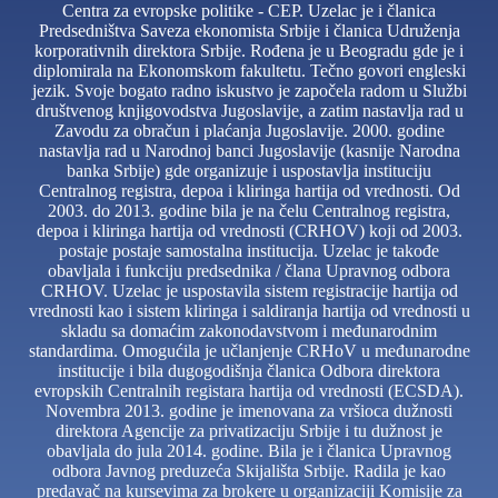
Centra za evropske politike - CEP. Uzelac je i članica
Predsedništva Saveza ekonomista Srbije i članica Udruženja
korporativnih direktora Srbije. Rođena je u Beogradu gde je i
diplomirala na Ekonomskom fakultetu. Tečno govori engleski
jezik. Svoje bogato radno iskustvo je započela radom u Službi
društvenog knjigovodstva Jugoslavije, a zatim nastavlja rad u
Zavodu za obračun i plaćanja Jugoslavije. 2000. godine
nastavlja rad u Narodnoj banci Jugoslavije (kasnije Narodna
banka Srbije) gde organizuje i uspostavlja instituciju
Centralnog registra, depoa i kliringa hartija od vrednosti. Od
2003. do 2013. godine bila je na čelu Centralnog registra,
depoa i kliringa hartija od vrednosti (CRHOV) koji od 2003.
postaje postaje samostalna institucija. Uzelac je takođe
obavljala i funkciju predsednika / člana Upravnog odbora
CRHOV. Uzelac je uspostavila sistem registracije hartija od
vrednosti kao i sistem kliringa i saldiranja hartija od vrednosti u
skladu sa domaćim zakonodavstvom i međunarodnim
standardima. Omogućila je učlanjenje CRHoV u međunarodne
institucije i bila dugogodišnja članica Odbora direktora
evropskih Centralnih registara hartija od vrednosti (ECSDA).
Novembra 2013. godine je imenovana za vršioca dužnosti
direktora Agencije za privatizaciju Srbije i tu dužnost je
obavljala do jula 2014. godine. Bila je i članica Upravnog
odbora Javnog preduzeća Skijališta Srbije. Radila je kao
predavač na kursevima za brokere u organizaciji Komisije za