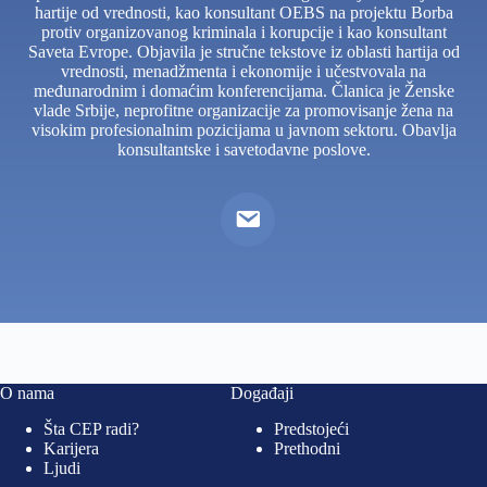
hartije od vrednosti, kao konsultant OEBS na projektu Borba
protiv organizovanog kriminala i korupcije i kao konsultant
Saveta Evrope. Objavila je stručne tekstove iz oblasti hartija od
vrednosti, menadžmenta i ekonomije i učestvovala na
međunarodnim i domaćim konferencijama. Članica je Ženske
vlade Srbije, neprofitne organizacije za promovisanje žena na
visokim profesionalnim pozicijama u javnom sektoru. Obavlja
konsultantske i savetodavne poslove.
O nama
Događaji
Šta CEP radi?
Predstojeći
Karijera
Prethodni
Ljudi