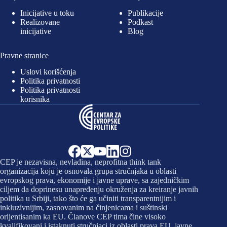
Inicijative u toku
Publikacije
Realizovane
Podkast
inicijative
Blog
Pravne stranice
Uslovi korišćenja
Politika privatnosti
Politika privatnosti
korisnika
CEP je nezavisna, nevladina, neprofitna think tank
organizacija koju je osnovala grupa stručnjaka u oblasti
evropskog prava, ekonomije i javne uprave, sa zajedničkim
ciljem da doprinesu unapređenju okruženja za kreiranje javnih
politika u Srbiji, tako što će ga učiniti transparentnijim i
inkluzivnijim, zasnovanim na činjenicama i suštinski
orijentisanim ka EU. Članove CEP tima čine visoko
kvalifikovani i istaknuti stručnjaci iz oblasti prava EU, javne