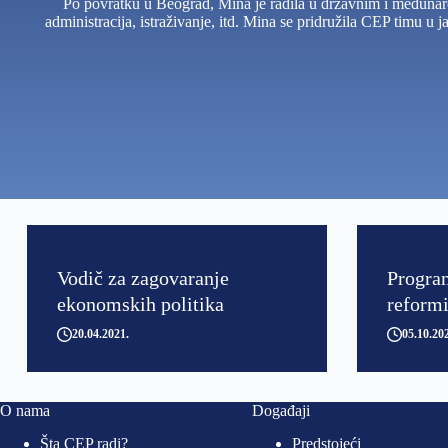
Po povratku u Beograd, Mina je radila u državnim i međunaro
administracija, istraživanje, itd. Mina se pridružila CEP timu u
Vodič za zagovaranje
Progra
ekonomskih politika
reform
20.04.2021
05.10.20
O nama
Događaji
Šta CEP radi?
Predstojeći