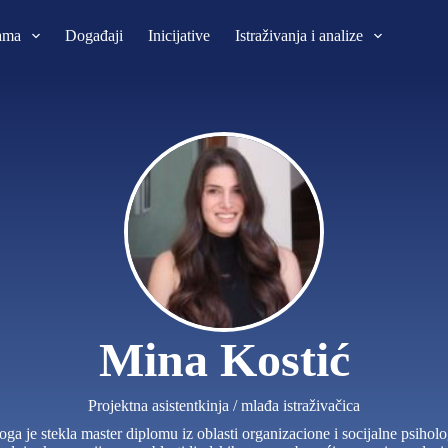
ama
Događaji
Inicijative
Istraživanja i analize
Mina Kostić
Projektna asistentkinja / mlađa istraživačica
toga je stekla master diplomu iz oblasti organizacione i socijalne psih