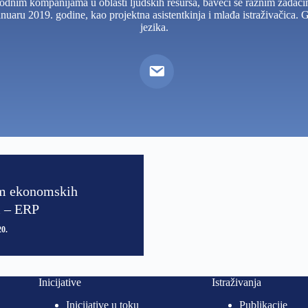
dnim kompanijama u oblasti ljudskih resursa, baveći se raznim zadacim
 januaru 2019. godine, kao projektna asistentkinja i mlađa istraživačica.
jezika.
m ekonomskih
i – ERP
20
Inicijative
Istraživanja
Inicijative u toku
Publikacije