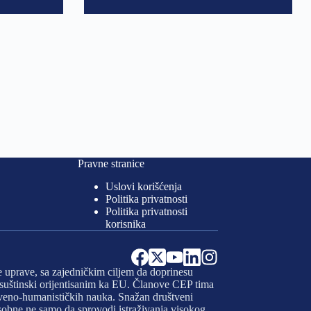
Pravne stranice
Uslovi korišćenja
Politika privatnosti
Politika privatnosti
korisnika
e uprave, sa zajedničkim ciljem da doprinesu
 i suštinski orijentisanim ka EU. Članove CEP tima
uštveno-humanističkih nauka. Snažan društveni
osobne ne samo da sprovodi istraživanja visokog