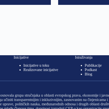
Inicijative
Istraživanja
Inicijative u toku
Publikacije
Realizovane inicijative
Podkast
Blog
e osnovala grupa stručnjaka u oblasti evropskog prava, ekonomije i javn
e ga učiniti transparentnijim i inkluzivnijim, zasnovanim na činjenicama
javne uprave, političkih nauka, međunarodnih odnosa i drugih oblasti dr
ivne mlađe članove tima, doprinosi izgradnji CEP-a kao organizacije sp