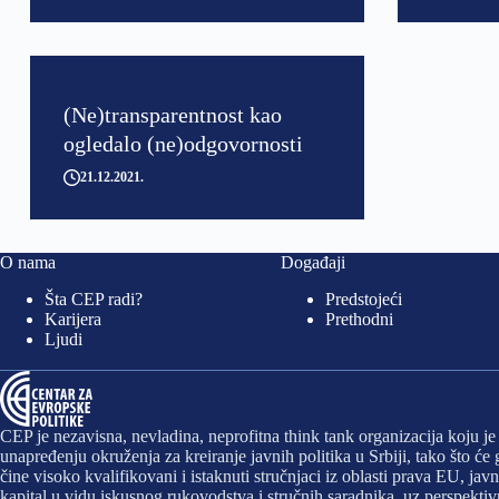
(Ne)transparentnost kao
ogledalo (ne)odgovornosti
21.12.2021
O nama
Događaji
Šta CEP radi?
Predstojeći
Karijera
Prethodni
Ljudi
CEP je nezavisna, nevladina, neprofitna think tank organizacija koju j
unapređenju okruženja za kreiranje javnih politika u Srbiji, tako što ć
čine visoko kvalifikovani i istaknuti stručnjaci iz oblasti prava EU, 
kapital u vidu iskusnog rukovodstva i stručnih saradnika, uz perspekt