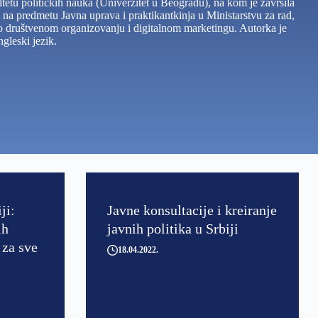
u političkih nauka (Univerzitet u Beogradu), na kom je završila
i na predmetu Javna uprava i praktikantkinja u Ministarstvu za rad,
ka o društvenom organizovanju i digitalnom marketingu. Autorka je
gleski jezik.
ji:
Javne konsultacije i kreiranje
ih
javnih politika u Srbiji
 za sve
18.04.2022