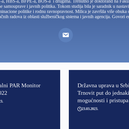
 HBS-a, BFPE-a, BOŠ-a i drugima. Trenutno je doktorand na Fakultet
lne samouprave i javnih politika. Tokom studija bila je saradnik u nastav
riminacione politike i rodnu ravnopravnost. Milica je završila više obu
čnih radova iz oblasti službeničkog sistema i javnih agencija. Govori en
alni PAR Monitor
Državna uprava u Srbi
022
Trnovit put do jednak
mogućnosti i pristupa
23
23.03.2023