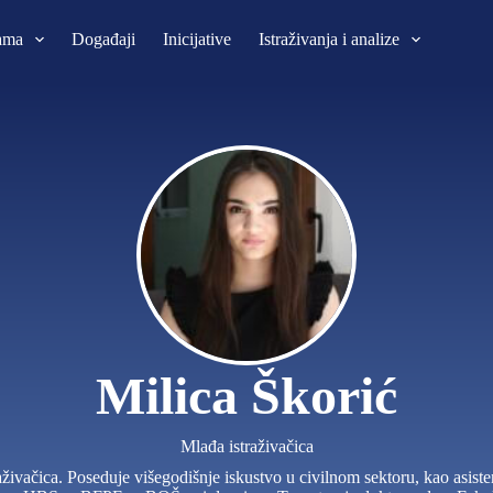
ama
Događaji
Inicijative
Istraživanja i analize
Milica Škorić
Mlađa istraživačica
ivačica. Poseduje višegodišnje iskustvo u civilnom sektoru, kao asistentk