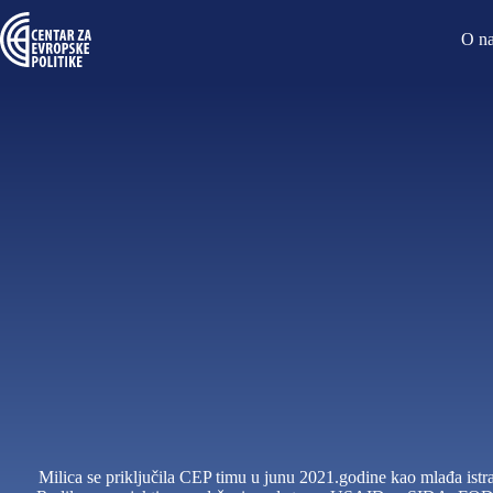
O n
Milica se priključila CEP timu u junu 2021.godine kao mlađa istraž