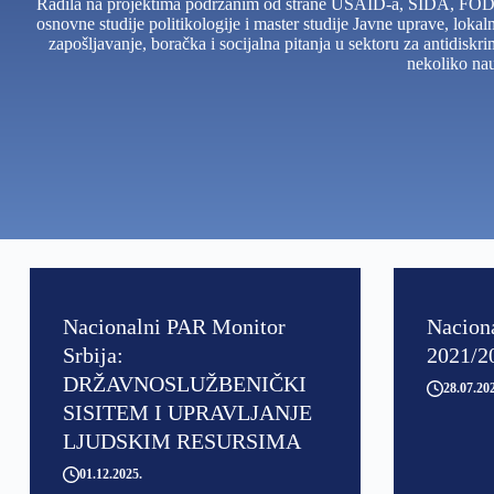
Radila na projektima podržanim od strane USAID-a, SIDA, FOD-a,
osnovne studije politikologije i master studije Javne uprave, loka
zapošljavanje, boračka i socijalna pitanja u sektoru za antidisk
nekoliko nau
Nacionalni PAR Monitor
Nacion
Srbiјa:
2021/2
DRŽAVNOSLUŽBENIČKI
28.07.20
SISITEM I UPRAVLJANJE
LJUDSKIM RESURSIMA
01.12.2025