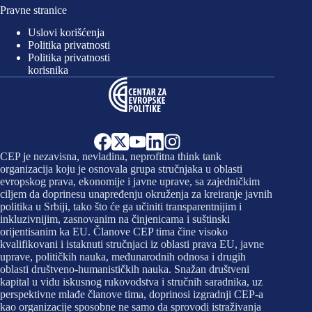
Pravne stranice
Uslovi korišćenja
Politika privatnosti
Politika privatnosti
korisnika
CEP je nezavisna, nevladina, neprofitna think tank
organizacija koju je osnovala grupa stručnjaka u oblasti
evropskog prava, ekonomije i javne uprave, sa zajedničkim
ciljem da doprinesu unapređenju okruženja za kreiranje javnih
politika u Srbiji, tako što će ga učiniti transparentnijim i
inkluzivnijim, zasnovanim na činjenicama i suštinski
orijentisanim ka EU. Članove CEP tima čine visoko
kvalifikovani i istaknuti stručnjaci iz oblasti prava EU, javne
uprave, političkih nauka, međunarodnih odnosa i drugih
oblasti društveno-humanističkih nauka. Snažan društveni
kapital u vidu iskusnog rukovodstva i stručnih saradnika, uz
perspektivne mlađe članove tima, doprinosi izgradnji CEP-a
kao organizacije sposobne ne samo da sprovodi istraživanja