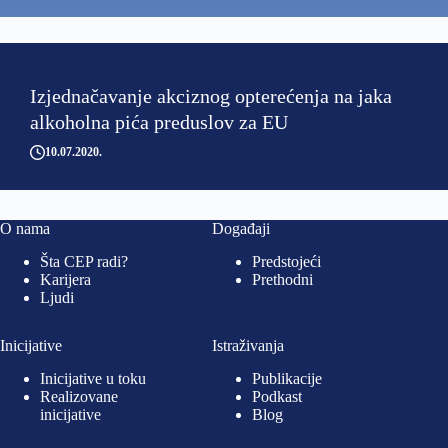
Izjednačavanje akciznog opterećenja na jaka
alkoholna pića preduslov za EU
10.07.2020
O nama
Događaji
Šta CEP radi?
Predstojeći
Karijera
Prethodni
Ljudi
Inicijative
Istraživanja
Inicijative u toku
Publikacije
Realizovane
Podkast
inicijative
Blog